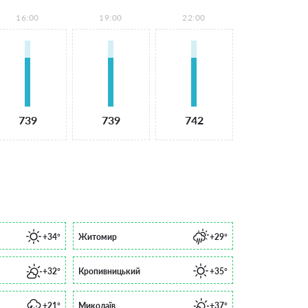
16:00
19:00
22:00
739
739
742
+34°
Житомир
+29°
+32°
Кропивницький
+35°
+21°
Миколаїв
+37°