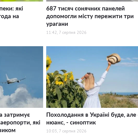
пеки: які
687 тисяч сонячних панелей
года на
допомогли місту пережити три
урагани
11:42, 7 серпня 2026
а затримує
Похолодання в Україні буде, але 
 аеропорти, які
нюанс, - синоптик
зиком
10:03, 7 серпня 2026