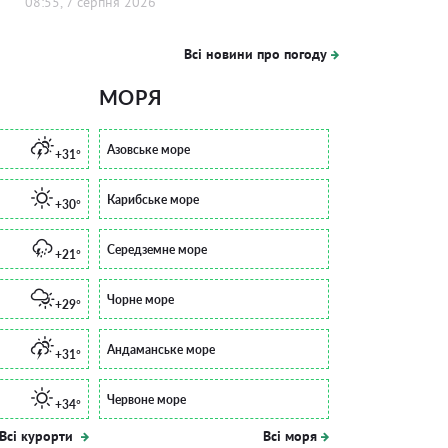
08:55, 7 серпня 2026
Всі новини про погоду
МОРЯ
Азовське море
+31°
Карибське море
+30°
Середземне море
+21°
Чорне море
+29°
Андаманське море
+31°
Червоне море
+34°
Всі курорти
Всі моря