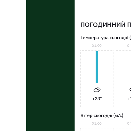
ПОГОДИННИЙ П
Температура сьогодні (
01:00
0
+23°
+
Вітер сьогодні (м/с)
01:00
0