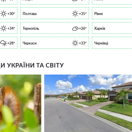
+30°
Полтава
+35°
Рівне
+34°
Тернопіль
+26°
Харків
+28°
Черкаси
+33°
Чернівці
 УКРАЇНИ ТА СВІТУ