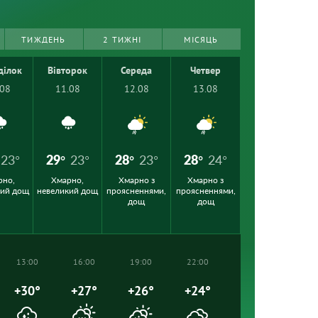
ТИЖДЕНЬ
2 ТИЖНІ
МІСЯЦЬ
ділок
Вівторок
Середа
Четвер
.08
11.08
12.08
13.08
23°
29°
23°
28°
23°
28°
24°
рно,
Хмарно,
Хмарно з
Хмарно з
кий дощ
невеликий дощ
проясненнями,
проясненнями,
дощ
дощ
13:00
16:00
19:00
22:00
+30°
+27°
+26°
+24°