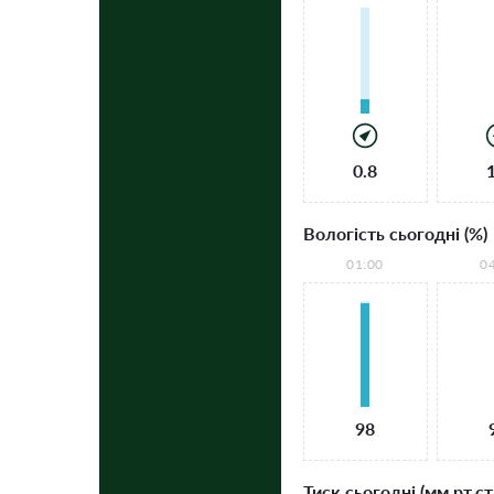
0.8
Вологість сьогодні (%)
01:00
0
98
Тиск сьогодні (мм рт.ст.