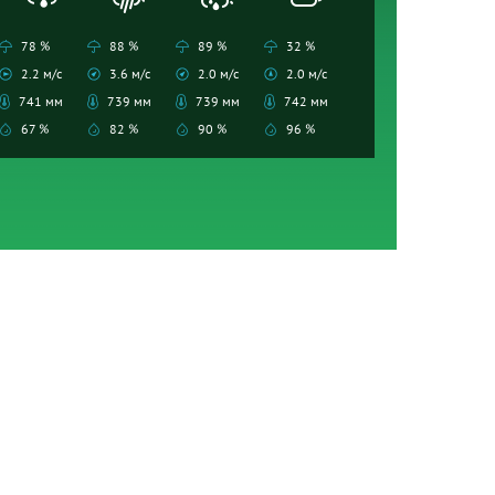
78 %
88 %
89 %
32 %
2.2 м/с
3.6 м/с
2.0 м/с
2.0 м/с
741 мм
739 мм
739 мм
742 мм
67 %
82 %
90 %
96 %