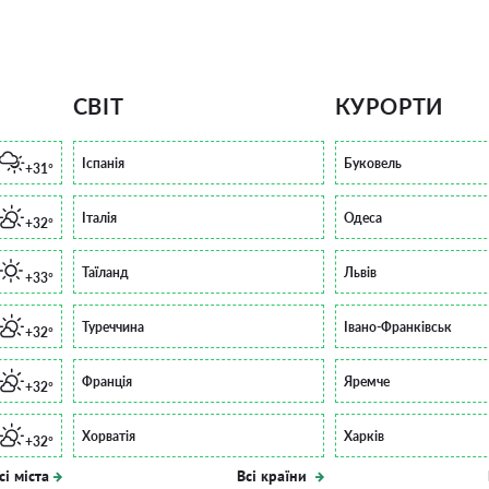
СВІТ
КУРОРТИ
Іспанія
Буковель
+31°
Італія
Одеса
+32°
Таїланд
Львів
+33°
Туреччина
Івано-Франківськ
+32°
Франція
Яремче
+32°
Хорватія
Харків
+32°
сі міста
Всі країни