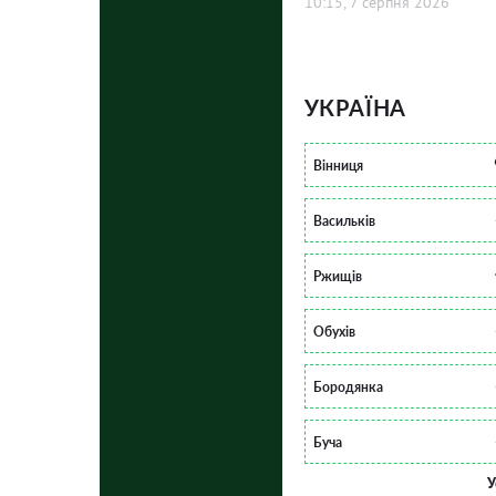
10:15, 7 серпня 2026
УКРАЇНА
Вінниця
Васильків
Ржищів
Обухів
Бородянка
Буча
У