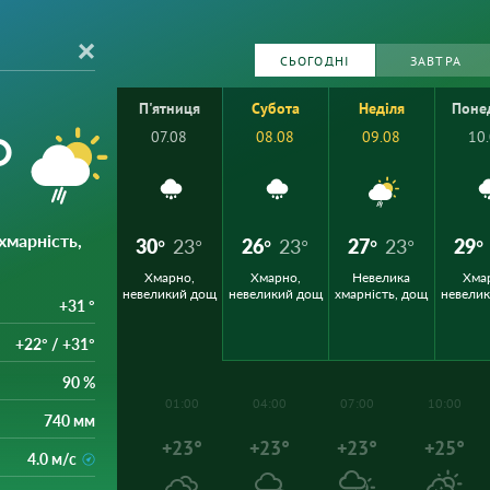
СЬОГОДНІ
ЗАВТРА
П'ятниця
Субота
Неділя
Поне
°
07.08
08.08
09.08
10
хмарність,
30°
23°
26°
23°
27°
23°
29°
Хмарно,
Хмарно,
Невелика
Хма
невеликий дощ
невеликий дощ
хмарність, дощ
невели
+31 °
+22° / +31°
90 %
01:00
04:00
07:00
10:00
740 мм
+23°
+23°
+23°
+25°
4.0 м/с