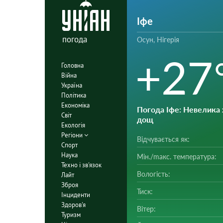
Іфе
погода
Осун, Нігерія
+27
Головна
Війна
Україна
Політика
Економіка
Погода Іфе
: Невелика 
Світ
дощ
Екологія
Регіони
Відчувається як:
Спорт
Наука
Мін./mакс. температура:
Техно і зв'язок
Вологість:
Лайт
Зброя
Тиск:
Інциденти
Здоров'я
Вітер:
Туризм