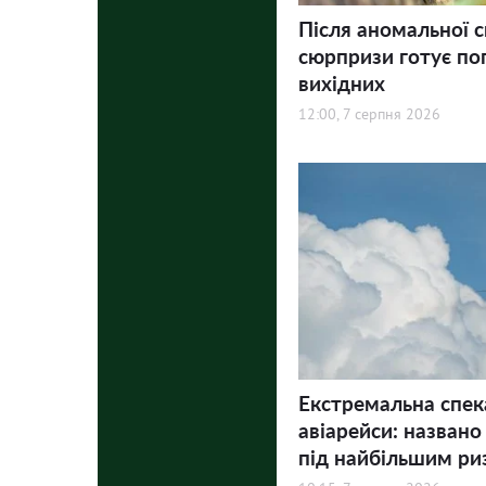
Після аномальної с
сюрпризи готує по
вихідних
12:00, 7 серпня 2026
Екстремальна спек
авіарейси: названо
під найбільшим ри