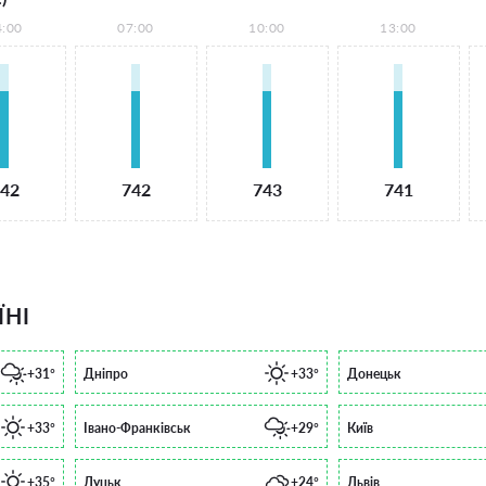
4:00
07:00
10:00
13:00
42
742
743
741
ЇНІ
+31°
Дніпро
+33°
Донецьк
+33°
Івано-Франківськ
+29°
Київ
+35°
Луцьк
+24°
Львів