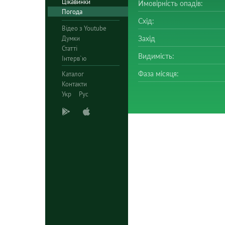
Цікавинки
Ймовірність опадів:
Погода
Схід:
Відео з Youtube
Думки
Захід
Статті
Видимість:
Інтерв`ю
Фаза місяця:
Каталог
Контакти
Укр
Рус