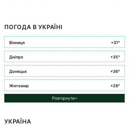
ПОГОДА В УКРАЇНІ
Вінниця
+31°
Дніпро
+35°
Донецьк
+36°
Житомир
+28°
Розгорнути
УКРАЇНА