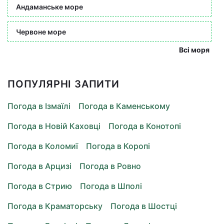
Андаманське море
Червоне море
Всі моря
ПОПУЛЯРНІ ЗАПИТИ
Погода в Ізмаїлі
Погода в Каменському
Погода в Новій Каховці
Погода в Конотопі
Погода в Коломиї
Погода в Коропі
Погода в Арцизі
Погода в Ровно
Погода в Стрию
Погода в Шполі
Погода в Краматорську
Погода в Шостці