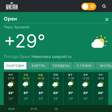
Орен
Пари, Бразилія
+29°
Погода Орен
: Невелика хмарність
СЬОГОДНІ
ЗАВТРА
ТИЖДЕНЬ
2 ТИЖНІ
МІСЯЦ
ПТ
СБ
НД
ПН
ВТ
СР
ЧТ
07.08
08.08
09.08
10.08
11.08
12.08
13.08
32°
31°
31°
33°
31°
31°
33°
23°
24°
23°
24°
23°
23°
23°
18:00
21:00
СБ