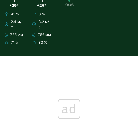
08.08
+29°
+25°
41 %
3 %
2.4 м/
3.2 м/
с
с
755 мм
756 мм
71 %
83 %
ad