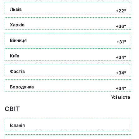
Львів
+22°
Харків
+36°
Вінниця
+31°
Київ
+34°
Фастів
+34°
Бородянка
+34°
Усі міста
СВІТ
Іспанія