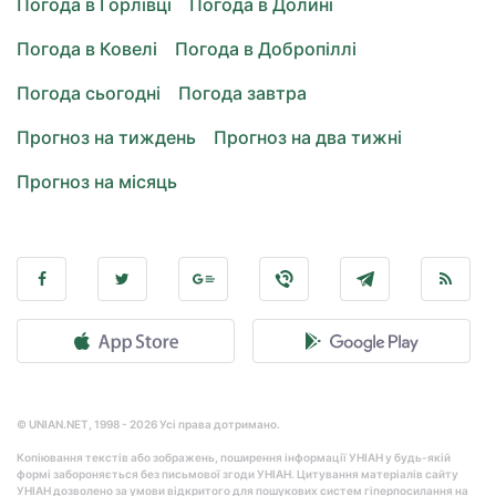
Погода в Горлівці
Погода в Долині
Погода в Ковелі
Погода в Добропіллі
Погода сьогодні
Погода завтра
Прогноз на тиждень
Прогноз на два тижні
Прогноз на місяць
© UNIAN.NET, 1998 - 2026 Усі права дотримано.
Копіювання текстів або зображень, поширення інформації УНІАН у будь-якій
формі забороняється без письмової згоди УНІАН. Цитування матеріалів сайту
УНІАН дозволено за умови відкритого для пошукових систем гіперпосилання на