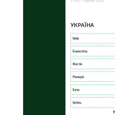
11:42, 7 серпня 2026
УКРАЇНА
Київ
Бориспіль
Фастів
Ржищів
Буча
Ірпінь
У