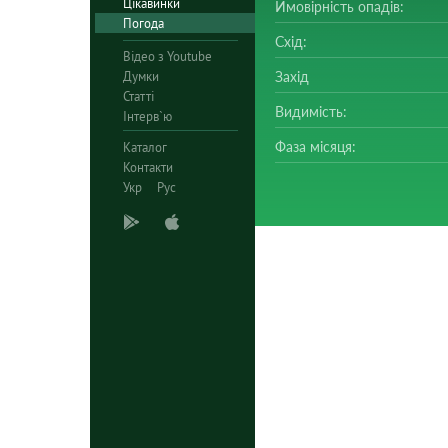
Цікавинки
Ймовірність опадів:
Погода
Схід:
Відео з Youtube
Думки
Захід
Статті
Видимість:
Інтерв`ю
Фаза місяця:
Каталог
Контакти
Укр
Рус