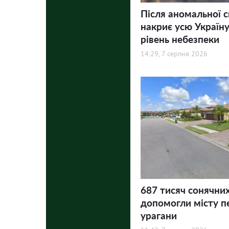
Після аномальної 
накриє усю Україну
рівень небезпеки
14:29, 7 серпня 2026
687 тисяч сонячни
допомогли місту п
урагани