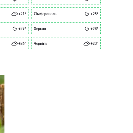
+21°
Сімферополь
+25°
+29°
Херсон
+28°
+26°
Чернігів
+23°