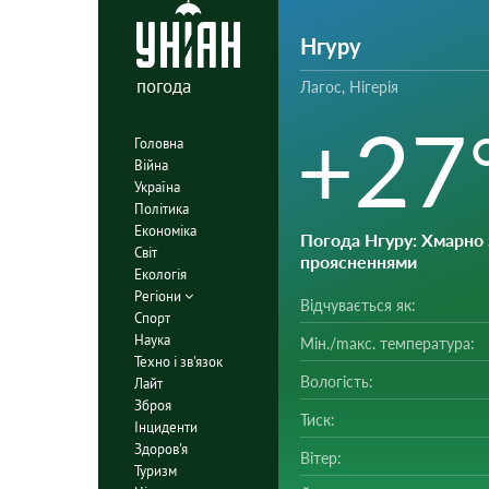
Нгуру
погода
Лагос, Нігерія
+27
Головна
Війна
Україна
Політика
Економіка
Погода Нгуру
: Хмарно 
Світ
проясненнями
Екологія
Регіони
Відчувається як:
Спорт
Наука
Мін./mакс. температура:
Техно і зв'язок
Вологість:
Лайт
Зброя
Тиск:
Інциденти
Здоров'я
Вітер:
Туризм