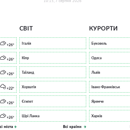
10:15, 7 серпня 2026
СВІТ
КУРОРТИ
Італія
Буковель
+26°
Кіпр
Одеса
+26°
Таїланд
Львів
+26°
Хорватія
Івано-Франківськ
+22°
Єгипет
Яремче
+26°
Шрі Ланка
Харків
+26°
сі міста
Всі країни