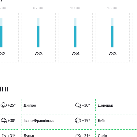
4:00
07:00
10:00
13:00
32
733
734
733
ЇНІ
+25°
Дніпро
+30°
Донецьк
+30°
Івано-Франківськ
+19°
Київ
+31°
Луцьк
+21°
Львів