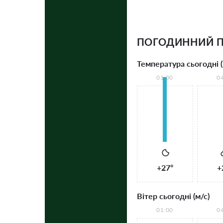
ПОГОДИННИЙ П
Температура сьогодні (
01:00
0
+27°
+
Вітер сьогодні (м/с)
01:00
0