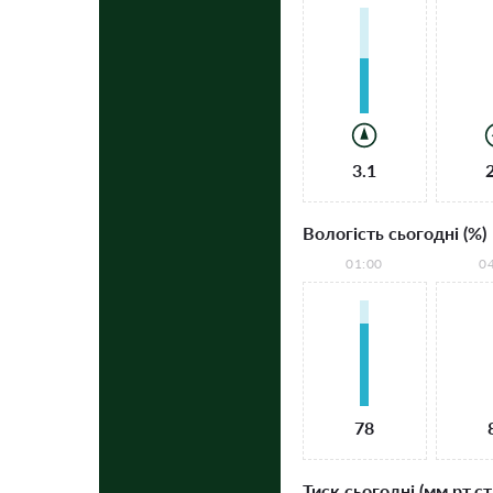
3.1
Вологість сьогодні (%)
01:00
0
78
Тиск сьогодні (мм рт.ст.