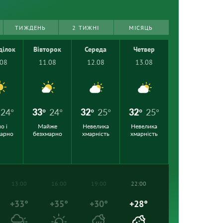
ТИЖДЕНЬ
2 ТИЖНІ
МІСЯЦЬ
ділок
Вівторок
Середа
Четвер
.08
11.08
12.08
13.08
24°
33°
24°
32°
25°
32°
25°
о і
Майже
Невелика
Невелика
марно
безхмарно
хмарність
хмарність
13:00
16:00
19:00
22:00
+33°
+35°
+30°
+28°