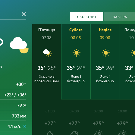
СЬОГОДНІ
ЗАВТРА
П'ятниця
Субота
Неділя
Поне
°
07.08
08.08
09.08
10
з
35°
25°
35°
24°
35°
26°
33°
Хмарно з
Ясно і
Ясно і
Ясн
проясненнями
безхмарно
безхмарно
безх
+30 °
+23° / +36°
79 %
01:00
04:00
07:00
10:00
733 мм
+27°
+27°
+25°
+29°
4.1 м/с