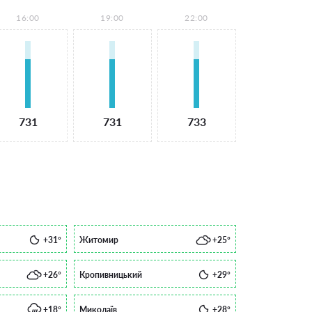
16:00
19:00
22:00
731
731
733
+31°
Житомир
+25°
+26°
Кропивницький
+29°
+18°
Миколаїв
+28°