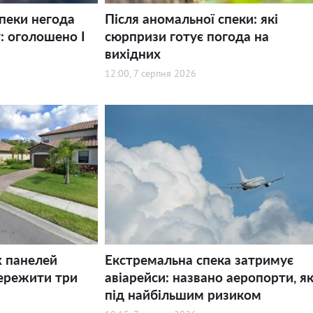
спеки негода
Після аномальної спеки: які
: оголошено І
сюрпризи готує погода на
вихідних
12:00, 7 серпня 2026
х панелей
Екстремальна спека затримує
ережити три
авіарейси: названо аеропорти, як
під найбільшим ризиком