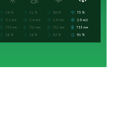
19 %
21 %
80 %
75 %
3.1 м/с
1.4 м/с
1.0 м/с
2.0 м/с
733 мм
731 мм
731 мм
733 мм
56 %
54 %
82 %
91 %