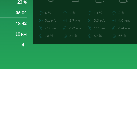
23 %
06:04
6 %
2 %
14 %
6 %
3.1 м/с
2.7 м/с
3.5 м/с
4.0 м/с
18:42
732 мм
732 мм
733 мм
734 мм
10 км
78 %
84 %
87 %
66 %