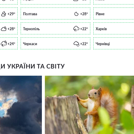
+29°
Полтава
+28°
Рівне
+28°
Тернопіль
+22°
Харків
+24°
Черкаси
+22°
Чернівці
 УКРАЇНИ ТА СВІТУ