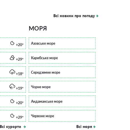
Всі новини про погоду
МОРЯ
Азовське море
+20°
Карибське море
+29°
Середземне море
+18°
Чорне море
+19°
Андаманське море
+20°
Червоне море
+29°
Всі курорти
Всі моря