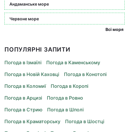
Андаманське море
Червоне море
Всі моря
ПОПУЛЯРНІ ЗАПИТИ
Погода в Ізмаїлі
Погода в Каменському
Погода в Новій Каховці
Погода в Конотопі
Погода в Коломиї
Погода в Коропі
Погода в Арцизі
Погода в Ровно
Погода в Стрию
Погода в Шполі
Погода в Краматорську
Погода в Шостці