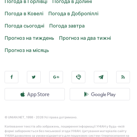
Погода в Горлівці
Погода в Долині
Погода в Ковелі
Погода в Добропіллі
Погода сьогодні
Погода завтра
Прогноз на тиждень
Прогноз на два тижні
Прогноз на місяць
© UNIAN.NET, 1998 - 2026 Усі права дотримано.
Копіювання текстів або зображень, поширення інформації УНІАН у будь-якій
формі забороняється без письмової згоди УНІАН. Цитування матеріалів сайту
УНІАН дозволено за умови відкритого для пошукових систем гіперпосилання на