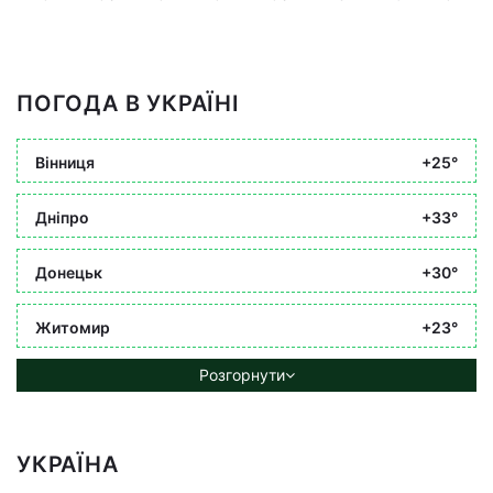
ПОГОДА В УКРАЇНІ
Вінниця
+25°
Дніпро
+33°
Донецьк
+30°
Житомир
+23°
Розгорнути
УКРАЇНА