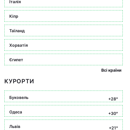
Італія
Кіпр
Таїланд
Хорватія
Єгипет
Всі країни
КУРОРТИ
Буковель
+28°
Одеса
+30°
Львів
+21°