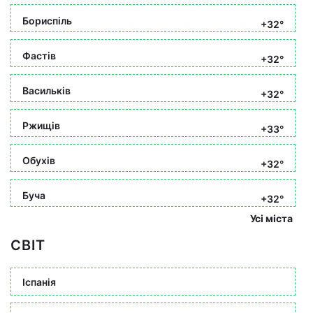
Бориспіль
+32°
Фастів
+32°
Васильків
+32°
Ржищів
+33°
Обухів
+32°
Буча
+32°
Усі міста
СВІТ
Іспанія