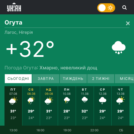
Огута
Лагос, Нігерія
+32°
Погода Огута
: Хмарно, невеликий дощ
СЬОГОДНІ
ЗАВТРА
ТИЖДЕНЬ
2 ТИЖНІ
МІСЯЦ
ПТ
СБ
НД
ПН
ВТ
СР
ЧТ
07.08
08.08
09.08
10.08
11.08
12.08
13.08
31°
29°
31°
28°
32°
29°
29°
23°
24°
23°
23°
23°
24°
24°
13:00
16:00
19:00
22:00
СБ