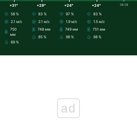
08.08
+31°
+29°
+24°
+24°
58 %
83 %
97 %
83 %
2.1 м/с
2.1 м/с
1.9 м/с
1.5 м/с
750
748 мм
749 мм
751 мм
мм
85 %
98 %
98 %
69 %
ad