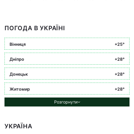
ПОГОДА В УКРАЇНІ
Вінниця
+25°
Дніпро
+28°
Донецьк
+28°
Житомир
+28°
Розгорнути
УКРАЇНА