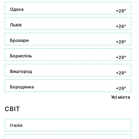
Одеса
+28°
Львів
+26°
Бровари
+29°
Бориспіль
+29°
Вишгород
+29°
Бородянка
+29°
Усі міста
СВІТ
Італія