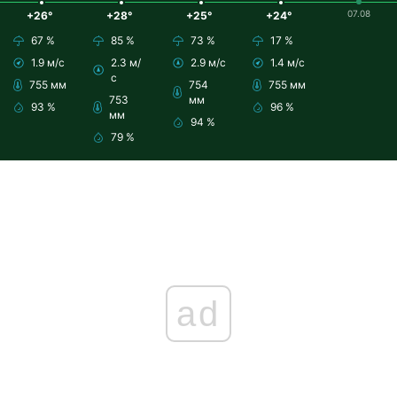
07.08
+26°
+28°
+25°
+24°
67 %
85 %
73 %
17 %
1.9 м/с
2.3 м/
2.9 м/с
1.4 м/с
с
755 мм
754
755 мм
753
мм
93 %
96 %
мм
94 %
79 %
ad