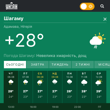
Шагаму
Адамава, Нігерія
+28°
Погода Шагаму
: Невелика хмарність, дощ
СЬОГОДНІ
ЗАВТРА
ТИЖДЕНЬ
2 ТИЖНІ
МІСЯЦ
ЧТ
ПТ
СБ
НД
ПН
ВТ
СР
06.08
07.08
08.08
09.08
10.08
11.08
12.08
28°
27°
27°
27°
28°
28°
29°
24°
23°
24°
23°
23°
23°
24°
13:00
16:00
19:00
22:00
ПТ