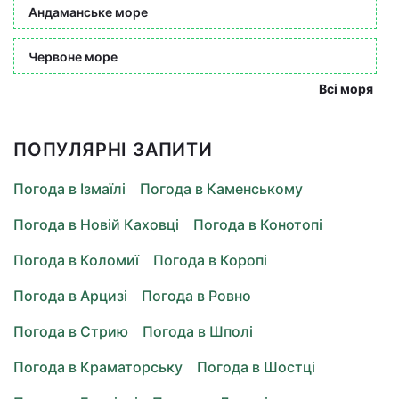
Андаманське море
Червоне море
Всі моря
ПОПУЛЯРНІ ЗАПИТИ
Погода в Ізмаїлі
Погода в Каменському
Погода в Новій Каховці
Погода в Конотопі
Погода в Коломиї
Погода в Коропі
Погода в Арцизі
Погода в Ровно
Погода в Стрию
Погода в Шполі
Погода в Краматорську
Погода в Шостці