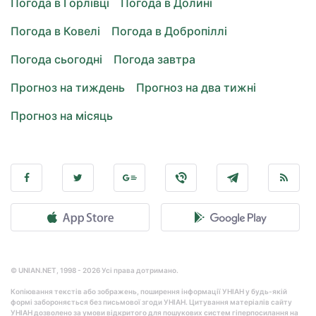
Погода в Горлівці
Погода в Долині
Погода в Ковелі
Погода в Добропіллі
Погода сьогодні
Погода завтра
Прогноз на тиждень
Прогноз на два тижні
Прогноз на місяць
© UNIAN.NET, 1998 - 2026 Усі права дотримано.
Копіювання текстів або зображень, поширення інформації УНІАН у будь-якій
формі забороняється без письмової згоди УНІАН. Цитування матеріалів сайту
УНІАН дозволено за умови відкритого для пошукових систем гіперпосилання на