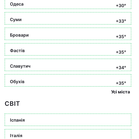
Одеса
+30°
Суми
+33°
Бровари
+35°
Фастів
+35°
Славутич
+34°
Обухів
+35°
Усі міста
СВІТ
Іспанія
Італія