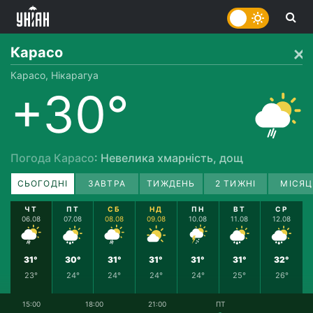
Карасо
Карасо, Нікарагуа
+30°
Погода Карасо
: Невелика хмарність, дощ
СЬОГОДНІ
ЗАВТРА
ТИЖДЕНЬ
2 ТИЖНІ
МІСЯЦ
ЧТ
ПТ
СБ
НД
ПН
ВТ
СР
06.08
07.08
08.08
09.08
10.08
11.08
12.08
31°
30°
31°
31°
31°
31°
32°
23°
24°
24°
24°
24°
25°
26°
15:00
18:00
21:00
ПТ