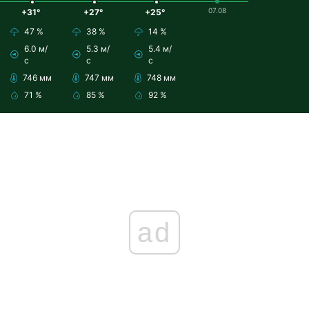
07.08
+31°
+27°
+25°
47 %
38 %
14 %
6.0 м/
5.3 м/
5.4 м/
с
с
с
746 мм
747 мм
748 мм
71 %
85 %
92 %
ad