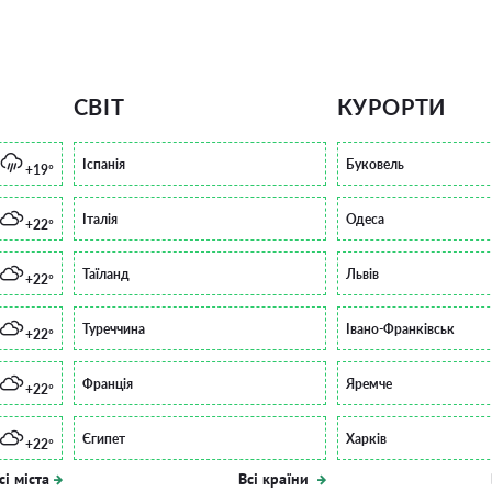
СВІТ
КУРОРТИ
Іспанія
Буковель
+19°
Італія
Одеса
+22°
Таїланд
Львів
+22°
Туреччина
Івано-Франківськ
+22°
Франція
Яремче
+22°
Єгипет
Харків
+22°
сі міста
Всі країни