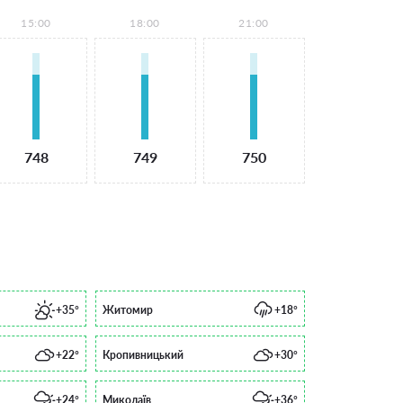
15:00
18:00
21:00
748
749
750
+35°
Житомир
+18°
+22°
Кропивницький
+30°
+24°
Миколаїв
+36°