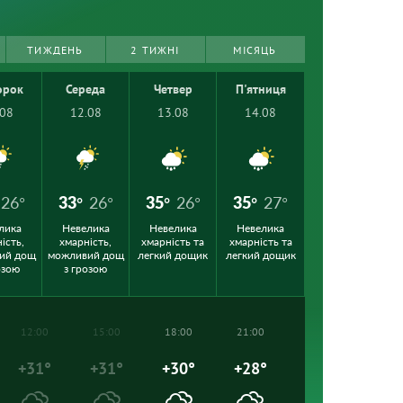
ТИЖДЕНЬ
2 ТИЖНІ
МІСЯЦЬ
орок
Середа
Четвер
П'ятниця
.08
12.08
13.08
14.08
26°
33°
26°
35°
26°
35°
27°
лика
Невелика
Невелика
Невелика
ість,
хмарність,
хмарність та
хмарність та
ий дощ
можливий дощ
легкий дощик
легкий дощик
озою
з грозою
12:00
15:00
18:00
21:00
+31°
+31°
+30°
+28°