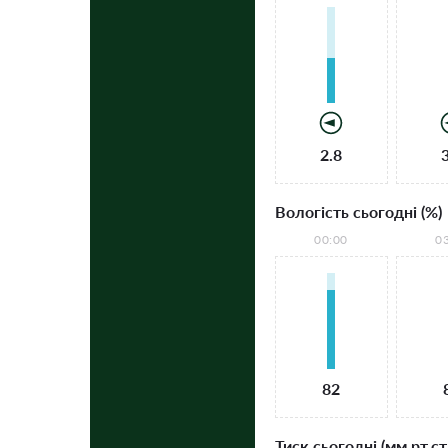
2.8
Вологість сьогодні (%)
00:00
0
82
Тиск сьогодні (мм рт.ст.