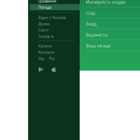
Цікавинки
Ймовірність опадів:
Погода
Схід:
Відео з Youtube
Думки
Захід
Статті
Видимість:
Інтерв`ю
Фаза місяця:
Каталог
Контакти
Укр
Рус