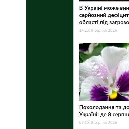
В Україні може ви
серйозний дефіцит 
області під загроз
14:23, 8 серпня 2026
Похолодання та до
Україні: де 8 серпн
08:15, 8 серпня 2026