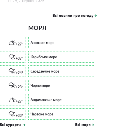
14:29, 7 серпня 2026
Всі новини про погоду
МОРЯ
Азовське море
+27°
Карибське море
+37°
Середземне море
+24°
Чорне море
+23°
Андаманське море
+27°
Червоне море
+33°
Всі курорти
Всі моря