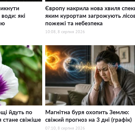
никнути
Європу накрила нова хвиля спек
води: які
яким курортам загрожують лісов
ою
пожежі та небезпека
10:08, 8 серпня 2026
щі йдуть по
Магнітна буря охопить Землю:
я стане свіжіше
свіжий прогноз на 3 дні (графік)
07:10, 8 серпня 2026