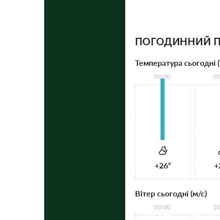
ПОГОДИННИЙ П
Температура сьогодні (
00:00
0
+26°
+
Вітер сьогодні (м/с)
00:00
0