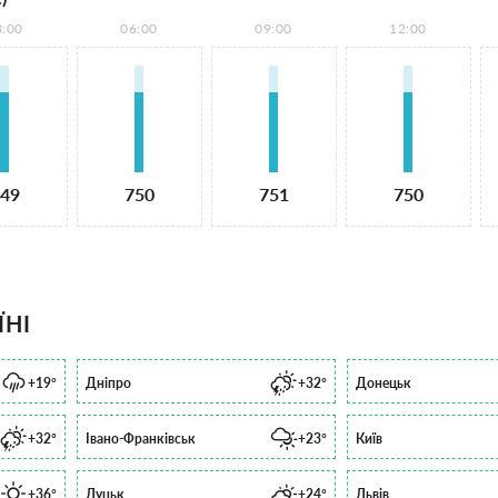
3:00
06:00
09:00
12:00
49
750
751
750
ЇНІ
+19°
Дніпро
+32°
Донецьк
+32°
Івано-Франківськ
+23°
Київ
+36°
Луцьк
+24°
Львів