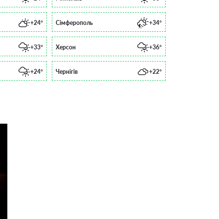
+24°
Сімферополь
+34°
+33°
Херсон
+36°
+24°
Чернігів
+22°