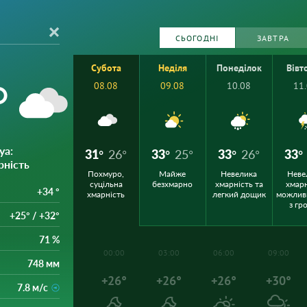
СЬОГОДНІ
ЗАВТРА
Субота
Неділя
Понеділок
Вівт
°
08.08
09.08
10.08
11
уа
:
31°
26°
33°
25°
33°
26°
33°
рність
Похмуро,
Майже
Невелика
Неве
суцільна
безхмарно
хмарність та
хмарн
+34 °
хмарність
легкий дощик
можлив
з гр
+25° / +32°
71 %
00:00
03:00
06:00
09:00
748 мм
+26°
+26°
+26°
+30°
7.8 м/с