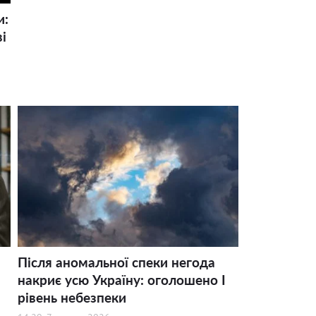
и:
і
Після аномальної спеки негода
накриє усю Україну: оголошено І
рівень небезпеки