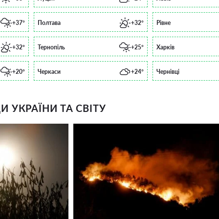
+37°
Полтава
+32°
Рівне
+32°
Тернопіль
+25°
Харків
+20°
Черкаси
+24°
Чернівці
 УКРАЇНИ ТА СВІТУ