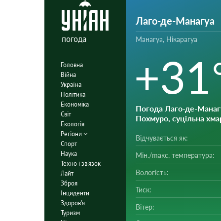
Лаго-де-Манагуа
погода
Манагуа, Нікарагуа
+31
Головна
Війна
Україна
Політика
Економіка
Погода Лаго-де-Манаг
Світ
Похмуро, суцільна хма
Екологія
Регіони
Відчувається як:
Спорт
Наука
Мін./mакс. температура:
Техно і зв'язок
Вологість:
Лайт
Зброя
Тиск:
Інциденти
Здоров'я
Вітер:
Туризм