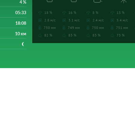
4 %
05:33
18 %
16 %
8 %
13 %
2.8 м/с
3.1 м/с
2.4 м/с
5.4 м/с
18:08
750 мм
749 мм
750 мм
751 мм
10 км
82 %
83 %
83 %
73 %