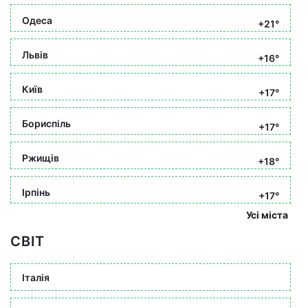
Одеса
+21°
Львів
+16°
Київ
+17°
Бориспіль
+17°
Ржищів
+18°
Ірпінь
+17°
Усі міста
СВІТ
Італія