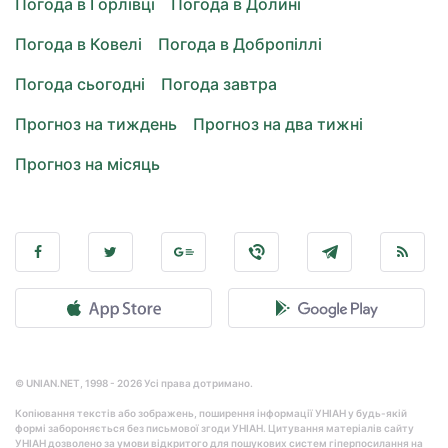
Погода в Горлівці
Погода в Долині
Погода в Ковелі
Погода в Добропіллі
Погода сьогодні
Погода завтра
Прогноз на тиждень
Прогноз на два тижні
Прогноз на місяць
© UNIAN.NET, 1998 - 2026 Усі права дотримано.
Копіювання текстів або зображень, поширення інформації УНІАН у будь-якій
формі забороняється без письмової згоди УНІАН. Цитування матеріалів сайту
УНІАН дозволено за умови відкритого для пошукових систем гіперпосилання на