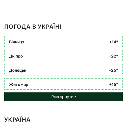
ПОГОДА В УКРАЇНІ
Вінниця
+14°
Дніпро
+22°
Донецьк
+25°
Житомир
+15°
Розгорнути
УКРАЇНА