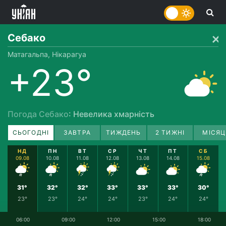
Себако
Матагальпа, Нікарагуа
+23°
Погода Себако
: Невелика хмарність
СЬОГОДНІ
ЗАВТРА
ТИЖДЕНЬ
2 ТИЖНІ
МІСЯЦ
НД
ПН
ВТ
СР
ЧТ
ПТ
СБ
09.08
10.08
11.08
12.08
13.08
14.08
15.08
31°
32°
32°
33°
33°
33°
30°
23°
23°
24°
24°
23°
24°
24°
06:00
09:00
12:00
15:00
18:00