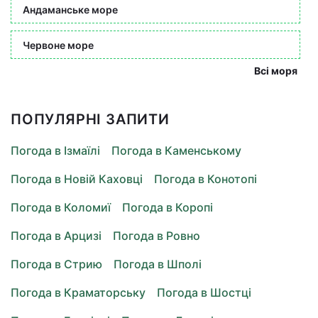
Андаманське море
Червоне море
Всі моря
ПОПУЛЯРНІ ЗАПИТИ
Погода в Ізмаїлі
Погода в Каменському
Погода в Новій Каховці
Погода в Конотопі
Погода в Коломиї
Погода в Коропі
Погода в Арцизі
Погода в Ровно
Погода в Стрию
Погода в Шполі
Погода в Краматорську
Погода в Шостці