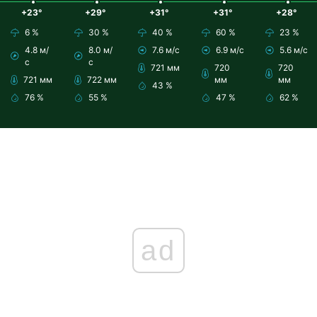
+23°
+29°
+31°
+31°
+28°
6 %
30 %
40 %
60 %
23 %
4.8 м/
8.0 м/
7.6 м/с
6.9 м/с
5.6 м/с
с
с
721 мм
720
720
721 мм
722 мм
мм
мм
43 %
76 %
55 %
47 %
62 %
ad