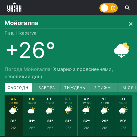
Мойогалпа
Ріва, Нікарагуа
+26°
Погода Мойогалпа
: Хмарно з проясненнями,
невеликий дощ
СЬОГОДНІ
ЗАВТРА
ТИЖДЕНЬ
2 ТИЖНІ
МІСЯЦ
СБ
НД
ПН
ВТ
СР
ЧТ
ПТ
08.08
09.08
10.08
11.08
12.08
13.08
14.08
31°
31°
31°
31°
32°
29°
29°
26°
26°
26°
26°
26°
26°
25°