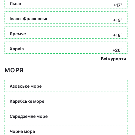
Львів
+17°
Івано-Франківськ
+19°
Яремче
+18°
Харків
+26°
Всі курорти
МОРЯ
Азовське море
Карибське море
Середземне море
Чорне море