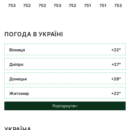
753
752
752
753
752
751
751
753
ПОГОДА В УКРАЇНІ
Вінниця
+22°
Дніпро
+27°
Донецьк
+28°
Житомир
+22°
Розгорнути
УКРАЇНА