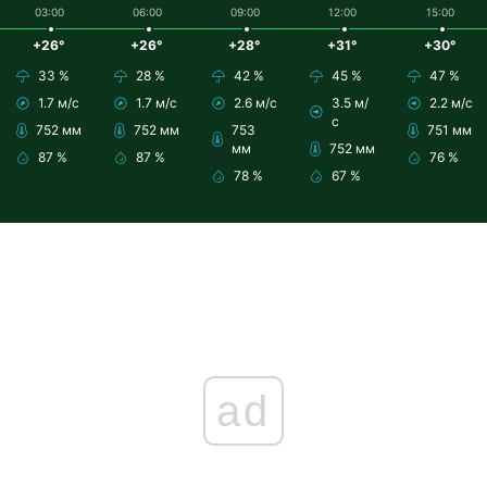
03:00
06:00
09:00
12:00
15:00
+26°
+26°
+28°
+31°
+30°
33 %
28 %
42 %
45 %
47 %
1.7 м/с
1.7 м/с
2.6 м/с
3.5 м/
2.2 м/с
с
752 мм
752 мм
753
751 мм
мм
752 мм
87 %
87 %
76 %
78 %
67 %
ad