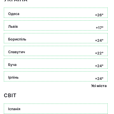
Одеса
+26°
Львів
+17°
Бориспіль
+24°
Славутич
+22°
Буча
+24°
Ірпінь
+24°
Усі міста
СВІТ
Іспанія