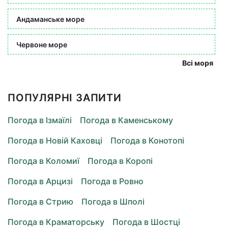
Андаманське море
Червоне море
Всі моря
ПОПУЛЯРНІ ЗАПИТИ
Погода в Ізмаїлі
Погода в Каменському
Погода в Новій Каховці
Погода в Конотопі
Погода в Коломиї
Погода в Коропі
Погода в Арцизі
Погода в Ровно
Погода в Стрию
Погода в Шполі
Погода в Краматорську
Погода в Шостці