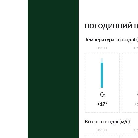
ПОГОДИННИЙ П
Температура сьогодні (
02:00
0
+17°
+
Вітер сьогодні (м/с)
02:00
0