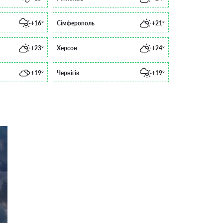
+16°
Сімферополь
+21°
+23°
Херсон
+24°
+19°
Чернігів
+19°