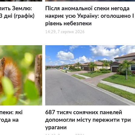
пить Землю:
Після аномальної спеки негода
 дні (графік)
накриє усю Україну: оголошено І
рівень небезпеки
14:29, 7 серпня 2026
пеки: які
687 тисяч сонячних панелей
года на
допомогли місту пережити три
урагани