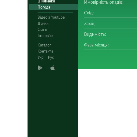
Цікавинки
Ймовірність опадів:
Погода
Схід:
Відео з Youtube
Думки
Захід
Статті
Видимість:
Інтерв`ю
Фаза місяця:
Каталог
Контакти
Укр
Рус