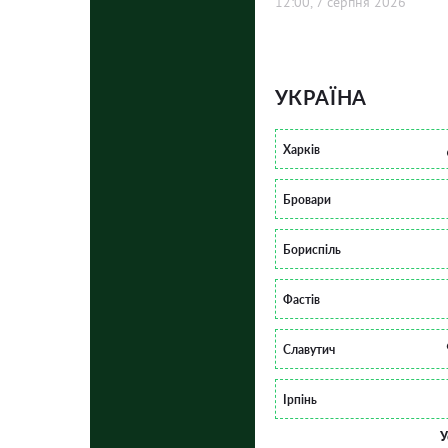
12:00, 7 серпня 2026
УКРАЇНА
Харків
Бровари
Бориспіль
Фастів
Славутич
Ірпінь
У