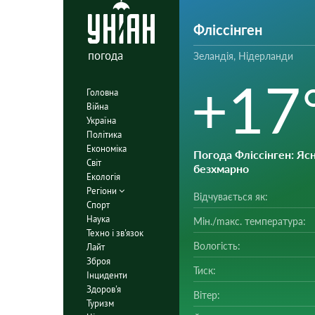
Фліссінген
погода
Зеландія, Нідерланди
+17
Головна
Війна
Україна
Політика
Економіка
Погода Фліссінген
: Ясн
Світ
безхмарно
Екологія
Регіони
Відчувається як:
Спорт
Наука
Мін./mакс. температура:
Техно і зв'язок
Вологість:
Лайт
Зброя
Тиск:
Інциденти
Здоров'я
Вітер:
Туризм