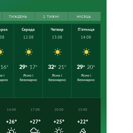
ТИЖДЕНЬ
2 ТИЖНІ
МІСЯЦЬ
орок
Середа
Четвер
П'ятниця
.08
12.08
13.08
14.08
16°
29°
17°
32°
21°
29°
20°
о і
Ясно і
Ясно і
Ясно і
марно
безхмарно
безхмарно
безхмарно
14:00
17:00
20:00
23:00
+26°
+27°
+25°
+22°