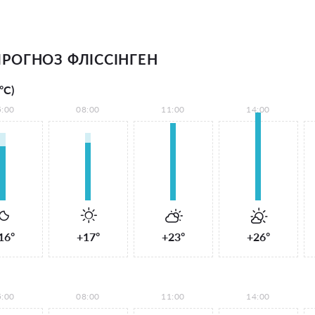
РОГНОЗ ФЛІССІНГЕН
°С)
5:00
08:00
11:00
14:00
16°
+17°
+23°
+26°
5:00
08:00
11:00
14:00