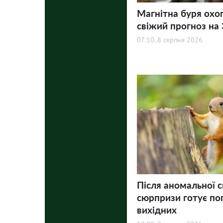
Магнітна буря охо
свіжий прогноз на 3
07:10, 8 серпня 2026
Після аномальної с
сюрпризи готує по
вихідних