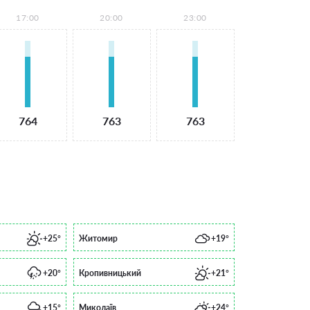
17:00
20:00
23:00
764
763
763
+25°
Житомир
+19°
+20°
Кропивницький
+21°
+15°
Миколаїв
+24°