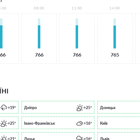
5:00
08:00
11:00
14:00
66
766
766
765
ЇНІ
+19°
Дніпро
+25°
Донецьк
+25°
Івано-Франківськ
+16°
Київ
+21°
Луцьк
+16°
Львів