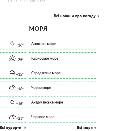
10:15, 7 серпня 2026
Всі новини про погоду
МОРЯ
Азовське море
+16°
Карибське море
+25°
Середземне море
+15°
Чорне море
+16°
Андаманське море
+16°
Червоне море
+23°
Всі курорти
Всі моря