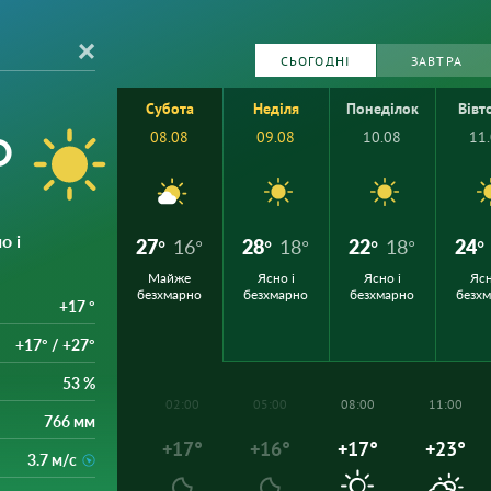
СЬОГОДНІ
ЗАВТРА
Субота
Неділя
Понеділок
Вівт
°
08.08
09.08
10.08
11
о і
27°
16°
28°
18°
22°
18°
24°
Майже
Ясно і
Ясно і
Ясн
безхмарно
безхмарно
безхмарно
безх
+17 °
+17° / +27°
53 %
02:00
05:00
08:00
11:00
766 мм
+17°
+16°
+17°
+23°
3.7 м/с