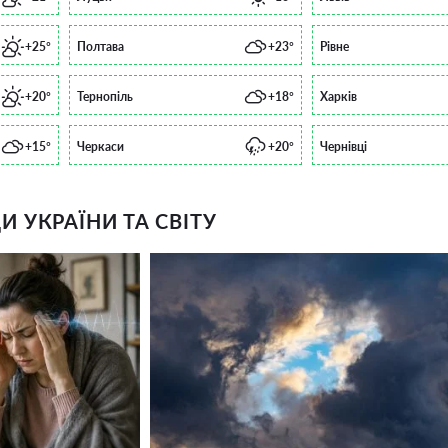
+25°
Полтава
+23°
Рівне
+20°
Тернопіль
+18°
Харків
+15°
Черкаси
+20°
Чернівці
 УКРАЇНИ ТА СВІТУ