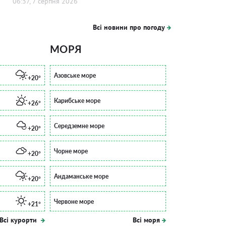
06:37, 7 серпня 2026
Всі новини про погоду
МОРЯ
Азовське море
+20°
Карибське море
+26°
Середземне море
+20°
Чорне море
+20°
Андаманське море
+20°
Червоне море
+21°
Всі курорти
Всі моря