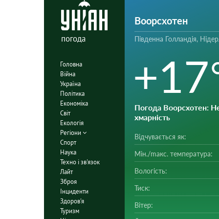
Воорсхотен
погода
Південна Голландія, Ніде
+17
Головна
Війна
Україна
Політика
Економіка
Погода Воорсхотен
: Н
Світ
хмарність
Екологія
Регіони
Відчувається як:
Спорт
Наука
Мін./mакс. температура:
Техно і зв'язок
Вологість:
Лайт
Зброя
Тиск:
Інциденти
Здоров'я
Вітер:
Туризм