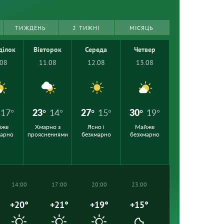
ТИЖДЕНЬ
2 ТИЖНІ
МІСЯЦЬ
ділок
Вівторок
Середа
Четвер
.08
11.08
12.08
13.08
17°
23°
14°
27°
15°
30°
19°
йже
Хмарно з
Ясно і
Майже
марно
проясненнями
безхмарно
безхмарно
14:00
17:00
20:00
23:00
+20°
+21°
+19°
+15°