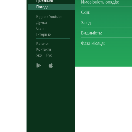
Цікавинки
Ймовірність опадів:
Погода
Схід:
Відео з Youtube
Думки
Захід
Статті
Видимість:
Інтерв`ю
Фаза місяця:
Каталог
Контакти
Укр
Рус