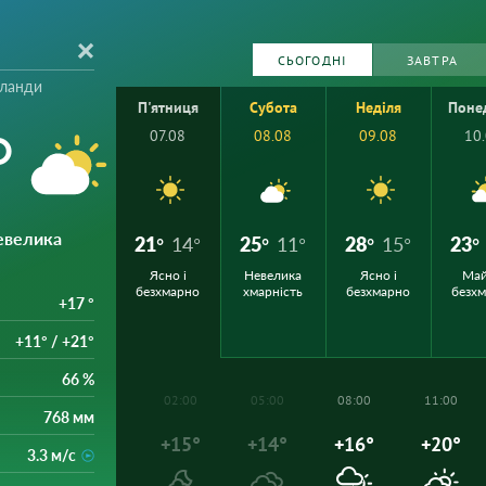
СЬОГОДНІ
ЗАВТРА
рланди
П'ятниця
Субота
Неділя
Поне
°
07.08
08.08
09.08
10
евелика
21°
14°
25°
11°
28°
15°
23°
Ясно і
Невелика
Ясно і
Ма
безхмарно
хмарність
безхмарно
безх
+17 °
+11° / +21°
66 %
02:00
05:00
08:00
11:00
768 мм
+15°
+14°
+16°
+20°
3.3 м/с