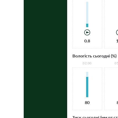
0.8
Вологість сьогодні (%)
02:00
0
80
Тиск сьогодні (мм рт.ст.