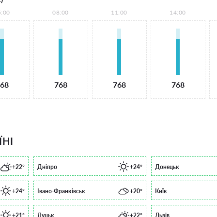
5:00
08:00
11:00
14:00
68
768
768
768
ЇНІ
+22°
Дніпро
+24°
Донецьк
+24°
Івано-Франківськ
+20°
Київ
+21°
Луцьк
+22°
Львів