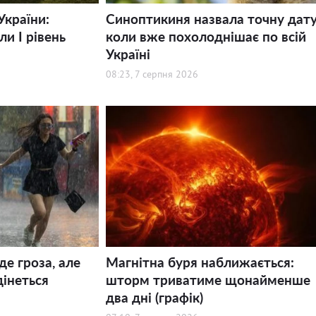
України:
Синоптикиня назвала точну дату
и І рівень
коли вже похолоднішає по всій
Україні
08:23, 7 серпня 2026
де гроза, але
Магнітна буря наближається:
дінеться
шторм триватиме щонайменше
два дні (графік)