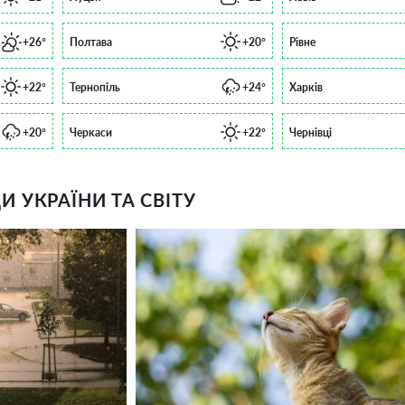
+26°
Полтава
+20°
Рівне
+22°
Тернопіль
+24°
Харків
+20°
Черкаси
+22°
Чернівці
 УКРАЇНИ ТА СВІТУ