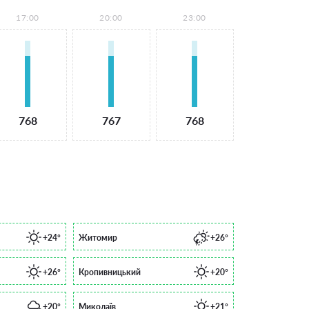
17:00
20:00
23:00
768
767
768
+24°
Житомир
+26°
+26°
Кропивницький
+20°
+20°
Миколаїв
+21°