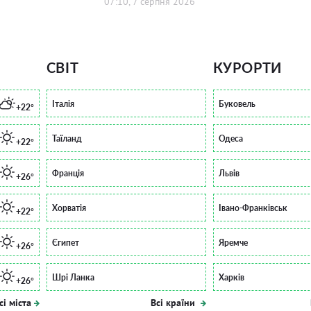
07:10, 7 серпня 2026
СВІТ
КУРОРТИ
Італія
Буковель
+22°
Таїланд
Одеса
+22°
Франція
Львів
+26°
Хорватія
Івано-Франківськ
+22°
Єгипет
Яремче
+26°
Шрі Ланка
Харків
+26°
сі міста
Всі країни