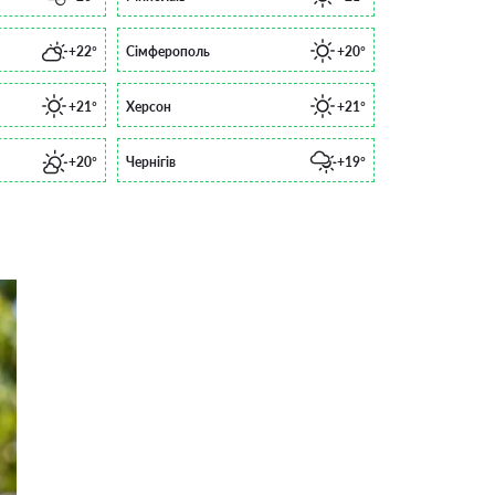
+22°
Сімферополь
+20°
+21°
Херсон
+21°
+20°
Чернігів
+19°