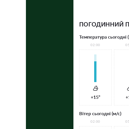
ПОГОДИННИЙ П
Температура сьогодні (
02:00
0
+15°
+
Вітер сьогодні (м/с)
02:00
0