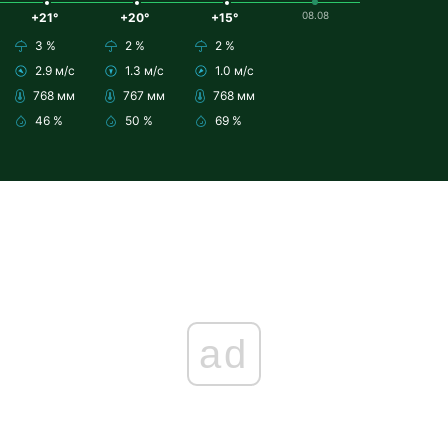
08.08
+21°
+20°
+15°
3 %
2 %
2 %
2.9 м/с
1.3 м/с
1.0 м/с
768 мм
767 мм
768 мм
46 %
50 %
69 %
ad