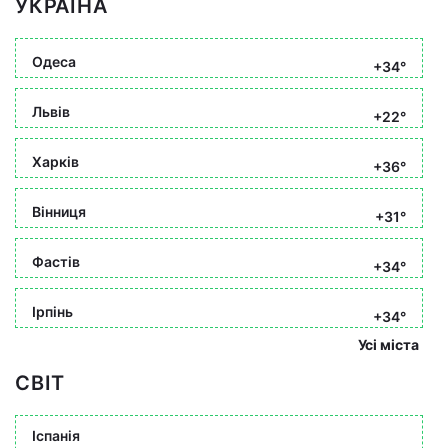
УКРАЇНА
Одеса
+34°
Львів
+22°
Харків
+36°
Вінниця
+31°
Фастів
+34°
Ірпінь
+34°
Усі міста
СВІТ
Іспанія