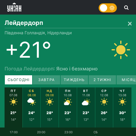
Лейдердорп
Південна Голландія, Нідерланди
+21°
Погода Лейдердорп
: Ясно і безхмарно
СЬОГОДНІ
ЗАВТРА
ТИЖДЕНЬ
2 ТИЖНІ
МІСЯЦ
ПТ
СБ
НД
ПН
ВТ
СР
ЧТ
07.08
08.08
09.08
10.08
11.08
12.08
13.08
21°
24°
28°
23°
23°
26°
30°
14°
12°
15°
16°
13°
14°
18°
17:00
20:00
23:00
СБ