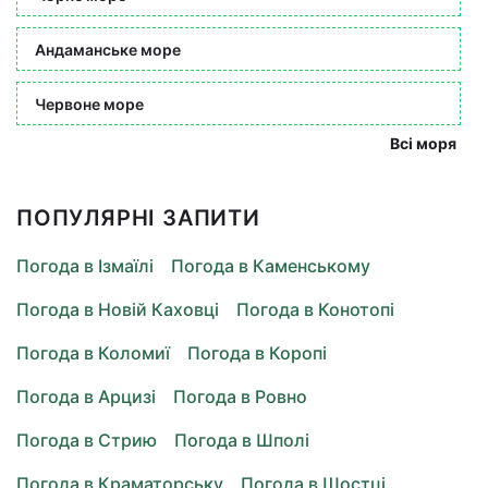
Андаманське море
Червоне море
Всі моря
ПОПУЛЯРНІ ЗАПИТИ
Погода в Ізмаїлі
Погода в Каменському
Погода в Новій Каховці
Погода в Конотопі
Погода в Коломиї
Погода в Коропі
Погода в Арцизі
Погода в Ровно
Погода в Стрию
Погода в Шполі
Погода в Краматорську
Погода в Шостці