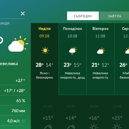
СЬОГОДНІ
ЗАВТРА
ланди
Неділя
Понеділок
Вівторок
Сер
°
09.08
10.08
11.08
12
Невелика
28°
14°
23°
15°
21°
12°
26°
Ясно і
Невелика
Невелика
Ма
безхмарно
хмарність, дощ
хмарність
безх
+27 °
+17° / +28°
65 %
02:00
05:00
08:00
11:00
760 мм
+15°
+14°
+16°
+25°
4.0 м/с