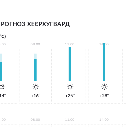
РОГНОЗ XEЄPХУГВAPД
°С)
5:00
08:00
11:00
14:00
14°
+16°
+25°
+28°
5:00
08:00
11:00
14:00