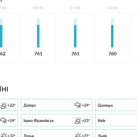
5:00
08:00
11:00
14:00
62
761
761
760
ЇНІ
+22°
Дніпро
+24°
Донецьк
+24°
Івано-Франківськ
+23°
Київ
+32°
Луцьк
+21°
Львів