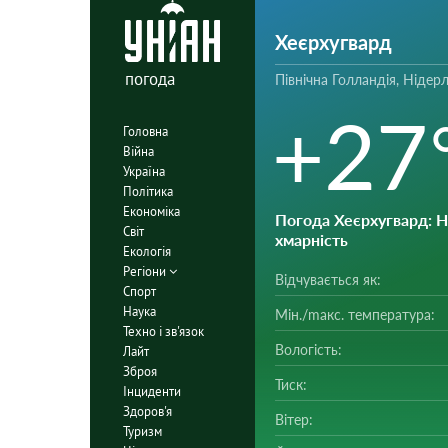
Xeєpхугвapд
погода
Північна Голландія, Нідер
+27
Головна
Війна
Україна
Політика
Економіка
Погода Xeєpхугвapд
: 
Світ
хмарність
Екологія
Регіони
Відчувається як:
Спорт
Наука
Мін./mакс. температура:
Техно і зв'язок
Вологість:
Лайт
Зброя
Тиск:
Інциденти
Здоров'я
Вітер:
Туризм