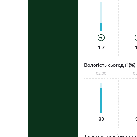
1.7
Вологість сьогодні (%)
02:00
0
83
Тиск сьогодні (мм рт.ст.