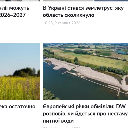
алії можуть
В Україні стався землетрус: яку
2026–2027
область сколихнуло
10:28, 9 серпня 2026
ека остаточно
Європейські річки обміліли: DW
розповів, чи йдеться про нестачу
питної води