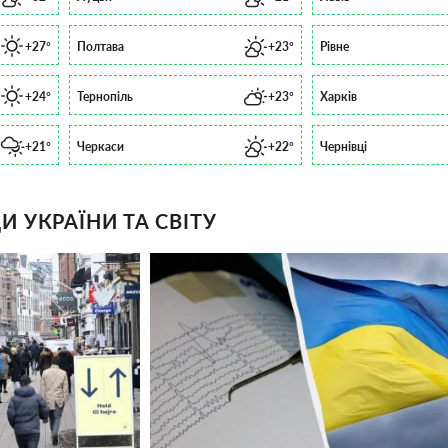
+27°
Полтава
+23°
Рівне
+24°
Тернопіль
+23°
Харків
+21°
Черкаси
+22°
Чернівці
 УКРАЇНИ ТА СВІТУ