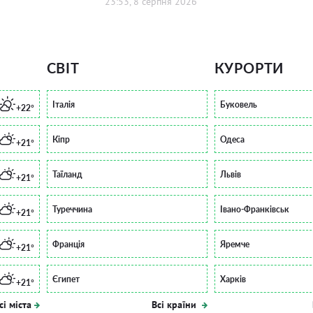
23:53, 8 серпня 2026
СВІТ
КУРОРТИ
Італія
Буковель
+22°
Кіпр
Одеса
+21°
Таїланд
Львів
+21°
Туреччина
Івано-Франківськ
+21°
Франція
Яремче
+21°
Єгипет
Харків
+21°
сі міста
Всі країни