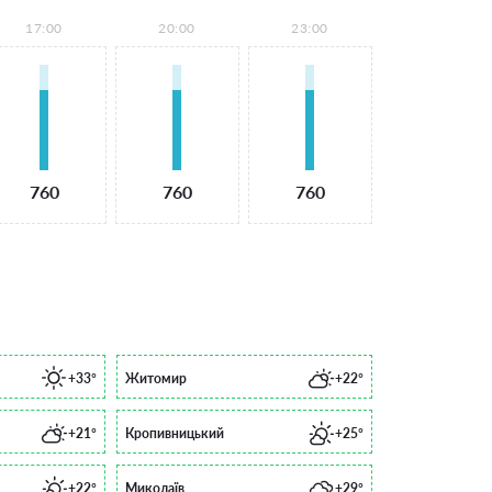
17:00
20:00
23:00
760
760
760
+33°
Житомир
+22°
+21°
Кропивницький
+25°
+22°
Миколаїв
+29°