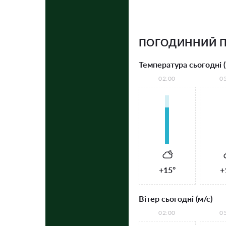
ПОГОДИННИЙ П
Температура сьогодні (
02:00
0
+15°
+
Вітер сьогодні (м/с)
02:00
0