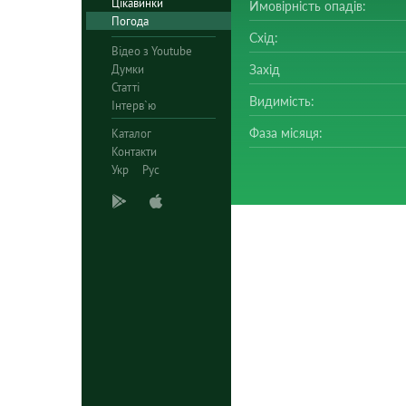
Цікавинки
Ймовірність опадів:
Погода
Схід:
Відео з Youtube
Думки
Захід
Статті
Видимість:
Інтерв`ю
Фаза місяця:
Каталог
Контакти
Укр
Рус