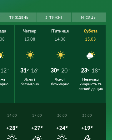
ТИЖДЕНЬ
2 ТИЖНІ
МІСЯЦЬ
еда
Четвер
П'ятниця
Субота
.08
13.08
14.08
15.08
12°
31°
16°
30°
20°
23°
18°
йже
Ясно і
Ясно і
Невелика
марно
безхмарно
безхмарно
хмарність та
легкий дощик
14:00
17:00
20:00
23:00
+28°
+27°
+24°
+19°