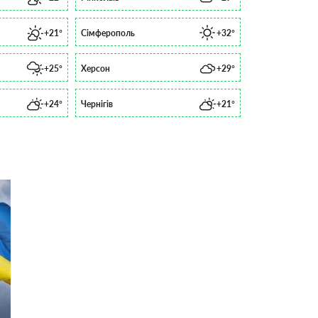
+21°
Сімферополь
+32°
+25°
Херсон
+29°
+24°
Чернігів
+21°