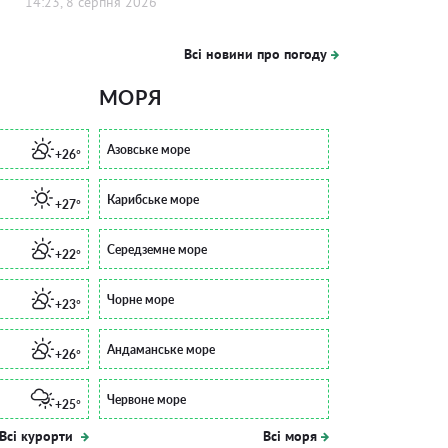
14:23, 8 серпня 2026
Всі новини про погоду
МОРЯ
Азовське море
+26°
Карибське море
+27°
Середземне море
+22°
Чорне море
+23°
Андаманське море
+26°
Червоне море
+25°
Всі курорти
Всі моря