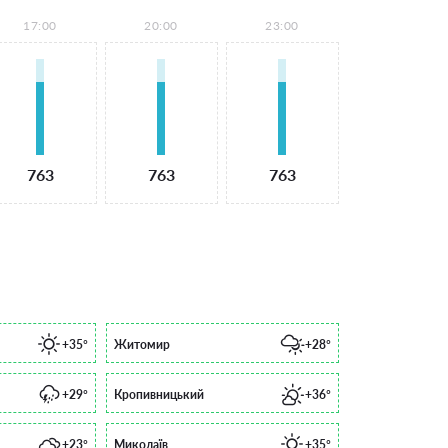
17:00
20:00
23:00
763
763
763
+35°
Житомир
+28°
+29°
Кропивницький
+36°
+23°
Миколаїв
+35°