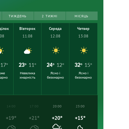
ТИЖДЕНЬ
2 ТИЖНІ
МІСЯЦЬ
ділок
Вівторок
Середа
Четвер
.08
11.08
12.08
13.08
17°
23°
11°
24°
12°
32°
15°
йже
Невелика
Ясно і
Ясно і
марно
хмарність
безхмарно
безхмарно
14:00
17:00
20:00
23:00
+19°
+21°
+20°
+15°