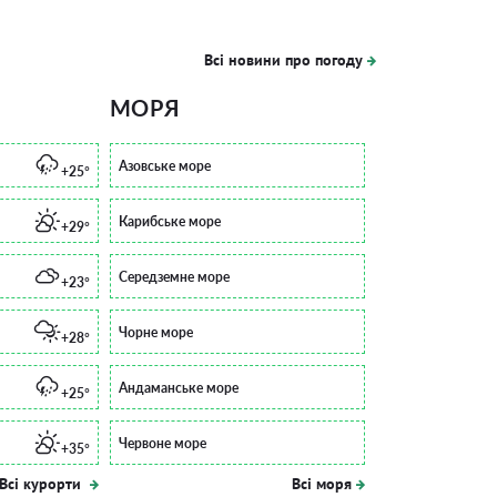
Всі новини про погоду
МОРЯ
Азовське море
+25°
Карибське море
+29°
Середземне море
+23°
Чорне море
+28°
Андаманське море
+25°
Червоне море
+35°
Всі курорти
Всі моря