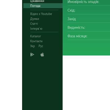
Цікавинки
Ймовірність опадів:
Погода
Схід:
Відео з Youtube
Думки
Захід
Статті
Видимість:
Інтерв`ю
Фаза місяця:
Каталог
Контакти
Укр
Рус