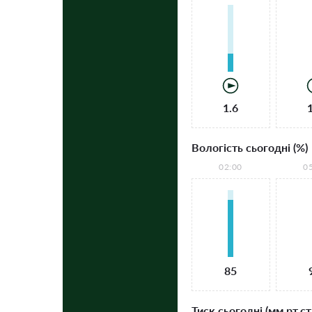
1.6
Вологість сьогодні (%)
02:00
0
85
Тиск сьогодні (мм рт.ст.