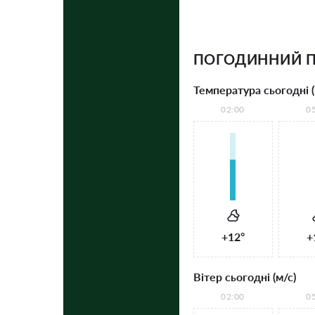
ПОГОДИННИЙ 
Температура сьогодні (
02:00
0
+12°
+
Вітер сьогодні (м/с)
02:00
0