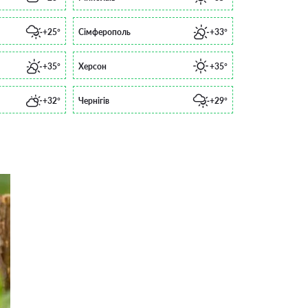
+25°
Сімферополь
+33°
+35°
Херсон
+35°
+32°
Чернігів
+29°