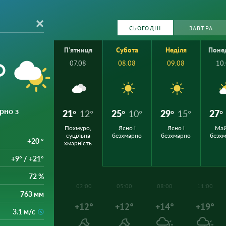
СЬОГОДНІ
ЗАВТРА
П'ятниця
Субота
Неділя
Поне
°
07.08
08.08
09.08
10
рно з
21°
12°
25°
10°
29°
15°
27°
Похмуро,
Ясно і
Ясно і
Ма
суцільна
безхмарно
безхмарно
безх
+20 °
хмарність
+9° / +21°
72 %
02:00
05:00
08:00
11:00
763 мм
+12°
+12°
+14°
+19°
3.1 м/с