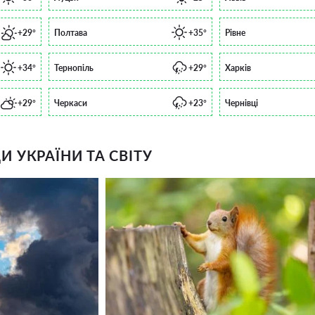
+29°
Полтава
+35°
Рівне
+34°
Тернопіль
+29°
Харків
+29°
Черкаси
+23°
Чернівці
 УКРАЇНИ ТА СВІТУ