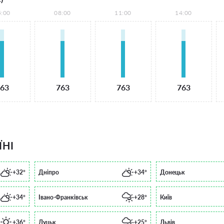
5:00
08:00
11:00
14:00
63
763
763
763
ЇНІ
+32°
Дніпро
+34°
Донецьк
+34°
Івано-Франківськ
+28°
Київ
+36°
Луцьк
+25°
Львів