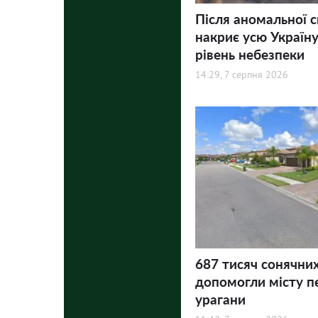
Після аномальної 
накриє усю Україну
рівень небезпеки
14:29, 7 серпня 2026
687 тисяч сонячни
допомогли місту п
урагани