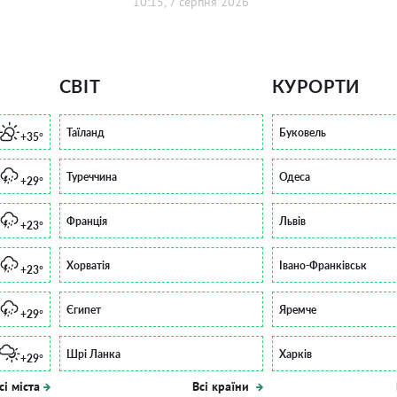
10:15, 7 серпня 2026
СВІТ
КУРОРТИ
Таїланд
Буковель
+35°
Туреччина
Одеса
+29°
Франція
Львів
+23°
Хорватія
Івано-Франківськ
+23°
Єгипет
Яремче
+29°
Шрі Ланка
Харків
+29°
сі міста
Всі країни