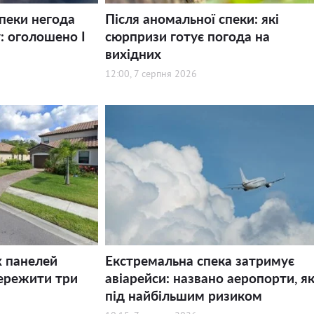
спеки негода
Після аномальної спеки: які
: оголошено І
сюрпризи готує погода на
вихідних
12:00, 7 серпня 2026
х панелей
Екстремальна спека затримує
ережити три
авіарейси: названо аеропорти, як
під найбільшим ризиком