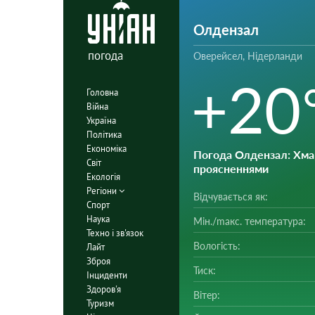
Олдензал
погода
Оверейсел, Нідерланди
+20
Головна
Війна
Україна
Політика
Економіка
Погода Олдензал
: Хма
Світ
проясненнями
Екологія
Регіони
Відчувається як:
Спорт
Наука
Мін./mакс. температура:
Техно і зв'язок
Вологість:
Лайт
Зброя
Тиск:
Інциденти
Здоров'я
Вітер:
Туризм