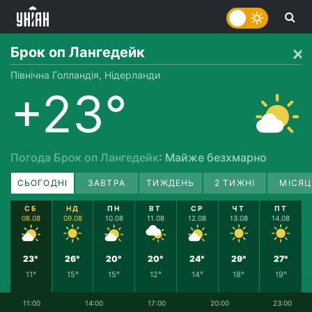
Брок оп Лангедейк
Північна Голландія, Нідерланди
+23°
Погода Брок оп Лангедейк
: Майже безхмарно
СЬОГОДНІ
ЗАВТРА
ТИЖДЕНЬ
2 ТИЖНІ
МІСЯЦ
СБ
НД
ПН
ВТ
СР
ЧТ
ПТ
08.08
09.08
10.08
11.08
12.08
13.08
14.08
23°
26°
20°
20°
24°
29°
27°
11°
15°
15°
12°
14°
18°
19°
11:00
14:00
17:00
20:00
23:00