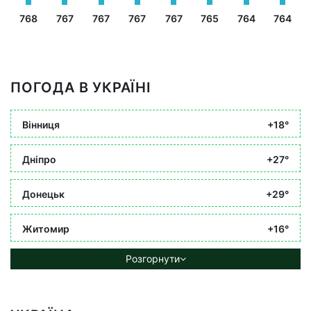
768
767
767
767
767
765
764
764
ПОГОДА В УКРАЇНІ
Вінниця
+18°
Дніпро
+27°
Донецьк
+29°
Житомир
+16°
Розгорнути