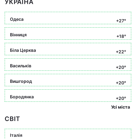
УКРАЇНА
Одеса
+27°
Вінниця
+18°
Біла Церква
+22°
Васильків
+20°
Вишгород
+20°
Бородянка
+20°
Усі міста
СВІТ
Італія