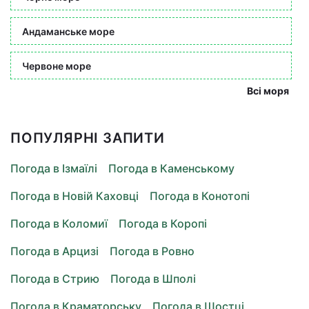
Андаманське море
Червоне море
Всі моря
ПОПУЛЯРНІ ЗАПИТИ
Погода в Ізмаїлі
Погода в Каменському
Погода в Новій Каховці
Погода в Конотопі
Погода в Коломиї
Погода в Коропі
Погода в Арцизі
Погода в Ровно
Погода в Стрию
Погода в Шполі
Погода в Краматорську
Погода в Шостці