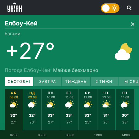
Елбоу-Кей
Багами
+27°
Погода Елбоу-Кей
: Майже безхмарно
СЬОГОДНІ
ЗАВТРА
ТИЖДЕНЬ
2 ТИЖНІ
МІСЯЦ
СБ
НД
ПН
ВТ
СР
ЧТ
ПТ
08.08
09.08
10.08
11.08
12.08
13.08
14.08
32°
32°
33°
33°
33°
31°
30°
27°
26°
27°
27°
25°
26°
28°
02:00
05:00
08:00
11:00
14:00