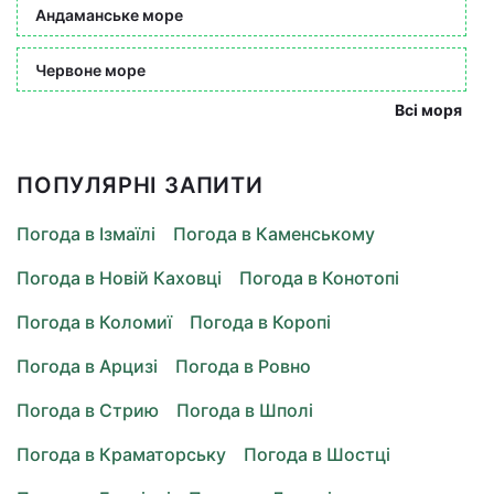
Андаманське море
Червоне море
Всі моря
ПОПУЛЯРНІ ЗАПИТИ
Погода в Ізмаїлі
Погода в Каменському
Погода в Новій Каховці
Погода в Конотопі
Погода в Коломиї
Погода в Коропі
Погода в Арцизі
Погода в Ровно
Погода в Стрию
Погода в Шполі
Погода в Краматорську
Погода в Шостці