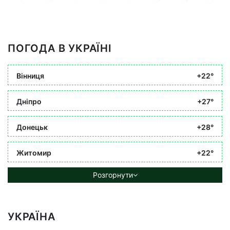
ПОГОДА В УКРАЇНІ
Вінниця
+22°
Дніпро
+27°
Донецьк
+28°
Житомир
+22°
Розгорнути
УКРАЇНА