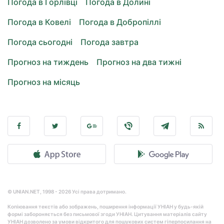
Погода в Горлівці
Погода в Долині
Погода в Ковелі
Погода в Добропіллі
Погода сьогодні
Погода завтра
Прогноз на тиждень
Прогноз на два тижні
Прогноз на місяць
© UNIAN.NET, 1998 - 2026 Усі права дотримано.
Копіювання текстів або зображень, поширення інформації УНІАН у будь-якій
формі забороняється без письмової згоди УНІАН. Цитування матеріалів сайту
УНІАН дозволено за умови відкритого для пошукових систем гіперпосилання на