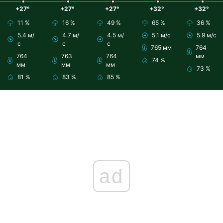
+27°
+27°
+27°
+32°
+32°
11 %
16 %
49 %
65 %
36 %
5.4 м/
4.7 м/
4.5 м/
5.1 м/с
5.9 м/с
с
с
с
765 мм
764
764
763
764
мм
74 %
мм
мм
мм
73 %
81 %
83 %
85 %
ad