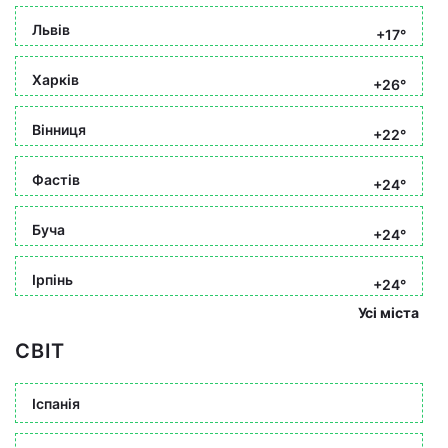
Львів
+17°
Харків
+26°
Вінниця
+22°
Фастів
+24°
Буча
+24°
Ірпінь
+24°
Усі міста
СВІТ
Іспанія