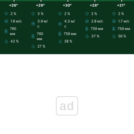
+26°
+29°
+30°
+28°
+21°
2 %
3 %
2 %
2 %
2 %
1.8 м/с
3.9 м/
4.3 м/
2.8 м/с
1.7 м/с
с
с
760
759 мм
759 мм
мм
760
759 мм
37 %
56 %
мм
42 %
28 %
27 %
ad