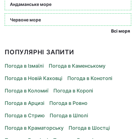
Андаманське море
Червоне море
Всі моря
ПОПУЛЯРНІ ЗАПИТИ
Погода в Ізмаїлі
Погода в Каменському
Погода в Новій Каховці
Погода в Конотопі
Погода в Коломиї
Погода в Коропі
Погода в Арцизі
Погода в Ровно
Погода в Стрию
Погода в Шполі
Погода в Краматорську
Погода в Шостці