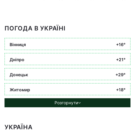
ПОГОДА В УКРАЇНІ
Вінниця
+16°
Дніпро
+21°
Донецьк
+29°
Житомир
+18°
Розгорнути
УКРАЇНА