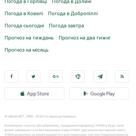
Погода в Горлівці
Погода в Долині
Погода в Ковелі
Погода в Добропіллі
Погода сьогодні
Погода завтра
Прогноз на тиждень
Прогноз на два тижні
Прогноз на місяць
© UNIAN.NET, 1998 - 2026 Усі права дотримано.
Копіювання текстів або зображень, поширення інформації УНІАН у будь-якій
формі забороняється без письмової згоди УНІАН. Цитування матеріалів сайту
УНІАН дозволено за умови відкритого для пошукових систем гіперпосилання на