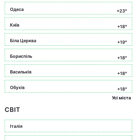
Одеса
+23°
Київ
+18°
Біла Церква
+19°
Бориспіль
+18°
Васильків
+18°
Обухів
+18°
Усі міста
СВІТ
Італія