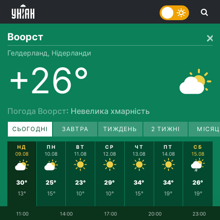
Воорст
Гелдерланд, Нідерланди
+26°
Погода Воорст
: Невелика хмарність
СЬОГОДНІ
ЗАВТРА
ТИЖДЕНЬ
2 ТИЖНІ
МІСЯЦ
НД
ПН
ВТ
СР
ЧТ
ПТ
СБ
09.08
10.08
11.08
12.08
13.08
14.08
15.08
30°
25°
23°
29°
34°
34°
26°
13°
15°
10°
10°
15°
19°
19°
11:00
14:00
17:00
20:00
23:00