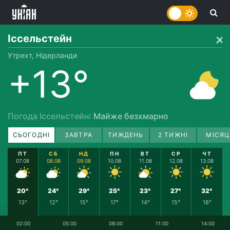
Іссельстейн
Утрехт, Нідерланди
+13°
Погода Іссельстейн
: Майже безхмарно
СЬОГОДНІ
ЗАВТРА
ТИЖДЕНЬ
2 ТИЖНІ
МІСЯЦ
ПТ
СБ
НД
ПН
ВТ
СР
ЧТ
07.08
08.08
09.08
10.08
11.08
12.08
13.08
20°
24°
29°
25°
23°
27°
32°
13°
12°
15°
17°
14°
15°
18°
02:00
05:00
08:00
11:00
14:00