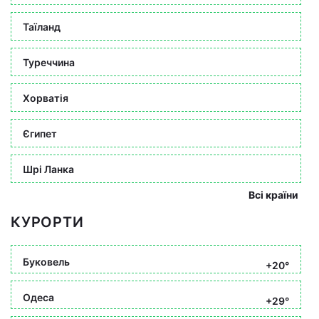
Таїланд
Туреччина
Хорватія
Єгипет
Шрі Ланка
Всі країни
КУРОРТИ
Буковель
+20°
Одеса
+29°