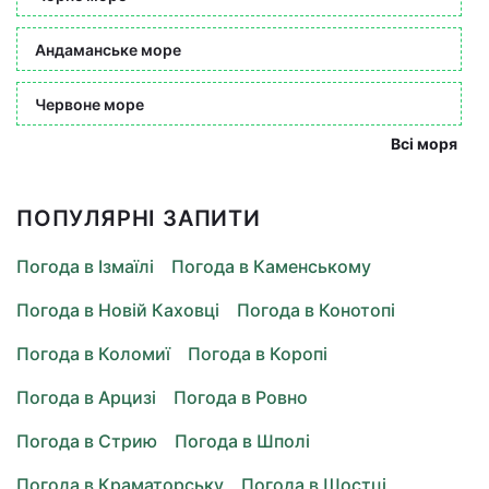
Андаманське море
Червоне море
Всі моря
ПОПУЛЯРНІ ЗАПИТИ
Погода в Ізмаїлі
Погода в Каменському
Погода в Новій Каховці
Погода в Конотопі
Погода в Коломиї
Погода в Коропі
Погода в Арцизі
Погода в Ровно
Погода в Стрию
Погода в Шполі
Погода в Краматорську
Погода в Шостці