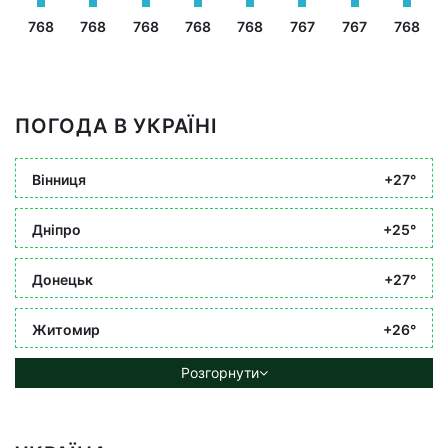
768
768
768
768
768
767
767
768
ПОГОДА В УКРАЇНІ
Вінниця
+27°
Дніпро
+25°
Донецьк
+27°
Житомир
+26°
Розгорнути