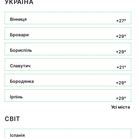
УКРАЇНА
Вінниця
+27°
Бровари
+29°
Бориспіль
+29°
Славутич
+21°
Бородянка
+29°
Ірпінь
+29°
Усі міста
СВІТ
Іспанія