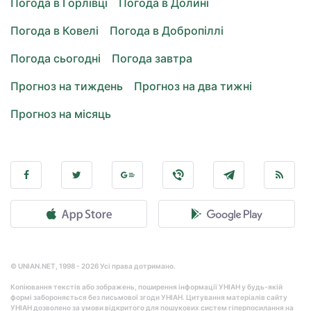
Погода в Горлівці
Погода в Долині
Погода в Ковелі
Погода в Добропіллі
Погода сьогодні
Погода завтра
Прогноз на тиждень
Прогноз на два тижні
Прогноз на місяць
© UNIAN.NET, 1998 - 2026 Усі права дотримано.
Копіювання текстів або зображень, поширення інформації УНІАН у будь-якій
формі забороняється без письмової згоди УНІАН. Цитування матеріалів сайту
УНІАН дозволено за умови відкритого для пошукових систем гіперпосилання на