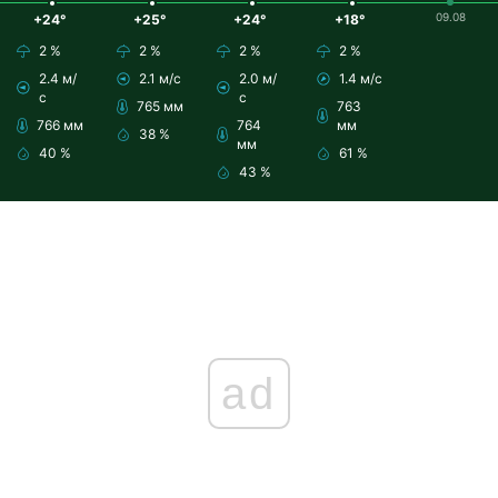
09.08
+24°
+25°
+24°
+18°
2 %
2 %
2 %
2 %
2.4 м/
2.1 м/с
2.0 м/
1.4 м/с
с
с
765 мм
763
766 мм
764
мм
38 %
мм
40 %
61 %
43 %
ad