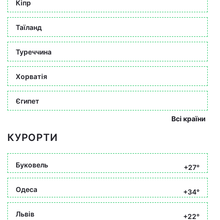
Кіпр
Таїланд
Туреччина
Хорватія
Єгипет
Всі країни
КУРОРТИ
Буковель
+27°
Одеса
+34°
Львів
+22°