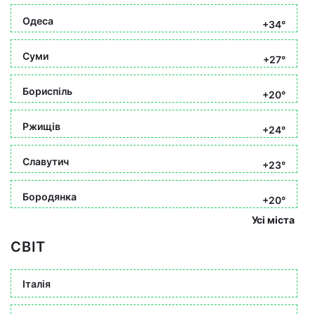
Одеса
+34°
Суми
+27°
Бориспіль
+20°
Ржищів
+24°
Славутич
+23°
Бородянка
+20°
Усі міста
СВІТ
Італія