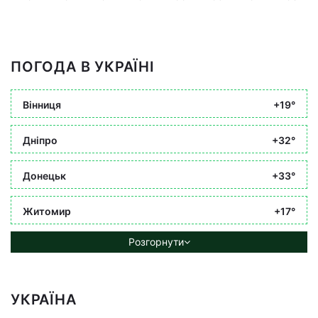
ПОГОДА В УКРАЇНІ
Вінниця
+19°
Дніпро
+32°
Донецьк
+33°
Житомир
+17°
Розгорнути
УКРАЇНА