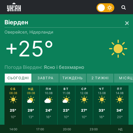
Віерден
Оверейсел, Нідерланди
+25°
Погода Віерден
: Ясно і безхмарно
СЬОГОДНІ
ЗАВТРА
ТИЖДЕНЬ
2 ТИЖНІ
МІСЯЦ
СБ
НД
ПН
ВТ
СР
ЧТ
ПТ
08.08
09.08
10.08
11.08
12.08
13.08
14.08
25°
29°
24°
23°
27°
33°
34°
10°
13°
16°
10°
10°
16°
20°
14:00
17:00
20:00
23:00
НД