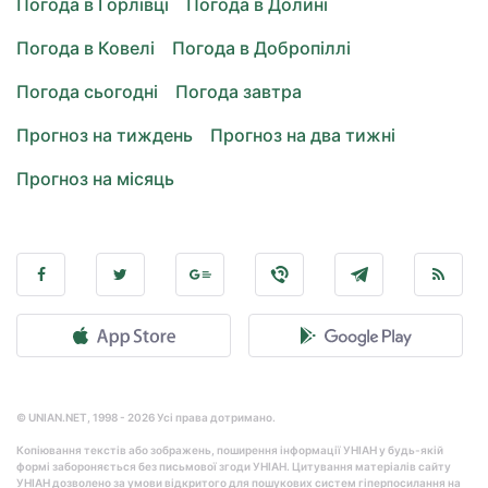
Погода в Горлівці
Погода в Долині
Погода в Ковелі
Погода в Добропіллі
Погода сьогодні
Погода завтра
Прогноз на тиждень
Прогноз на два тижні
Прогноз на місяць
© UNIAN.NET, 1998 - 2026 Усі права дотримано.
Копіювання текстів або зображень, поширення інформації УНІАН у будь-якій
формі забороняється без письмової згоди УНІАН. Цитування матеріалів сайту
УНІАН дозволено за умови відкритого для пошукових систем гіперпосилання на