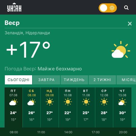
Веєр
Зеландія, Нідерланди
+17°
Погода Веєр
: Майже безхмарно
СЬОГОДНІ
ЗАВТРА
ТИЖДЕНЬ
2 ТИЖНІ
МІСЯЦ
ПТ
СБ
НД
ПН
ВТ
СР
ЧТ
07.08
08.08
09.08
10.08
11.08
12.08
13.08
24°
26°
27°
22°
25°
28°
30°
15°
16°
19°
19°
17°
18°
19°
08:00
11:00
14:00
17:00
20:00