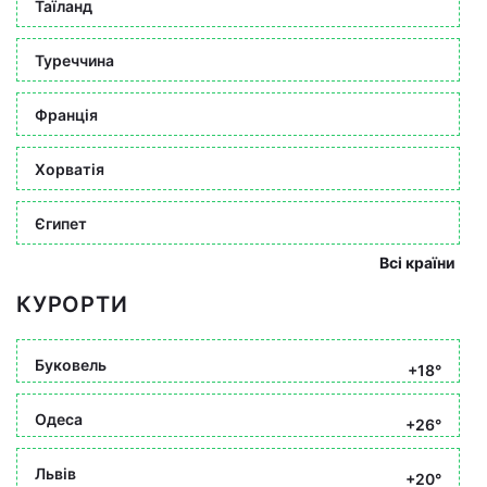
Таїланд
Туреччина
Франція
Хорватія
Єгипет
Всі країни
КУРОРТИ
Буковель
+18°
Одеса
+26°
Львів
+20°