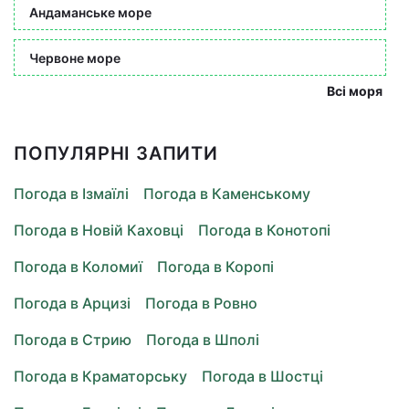
Андаманське море
Червоне море
Всі моря
ПОПУЛЯРНІ ЗАПИТИ
Погода в Ізмаїлі
Погода в Каменському
Погода в Новій Каховці
Погода в Конотопі
Погода в Коломиї
Погода в Коропі
Погода в Арцизі
Погода в Ровно
Погода в Стрию
Погода в Шполі
Погода в Краматорську
Погода в Шостці