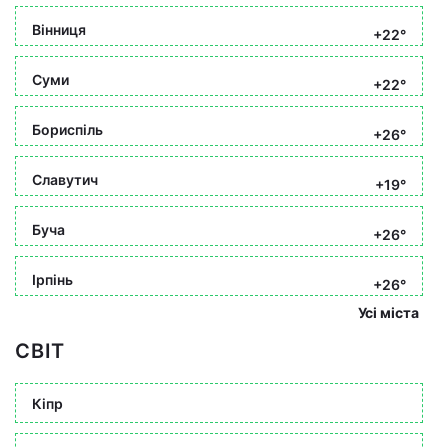
Вінниця
+22°
Суми
+22°
Бориспіль
+26°
Славутич
+19°
Буча
+26°
Ірпінь
+26°
Усі міста
СВІТ
Кіпр