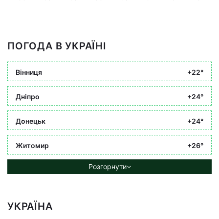
ПОГОДА В УКРАЇНІ
Вінниця
+22°
Дніпро
+24°
Донецьк
+24°
Житомир
+26°
Розгорнути
УКРАЇНА