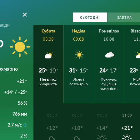
СЬОГОДНІ
ЗАВТРА
ланди
Субота
Неділя
Понеділок
Вівт
°
08.08
09.08
10.08
11
езхмарно
25°
10°
31°
15°
24°
17°
23°
Невелика
Ясно і
Похмуро,
Ма
+21 °
хмарність
безхмарно
суцільна
безх
хмарність
+14° / +25°
56 %
766 мм
02:00
05:00
08:00
11:00
2.7 м/с
+12°
+10°
+14°
+21°
2 %