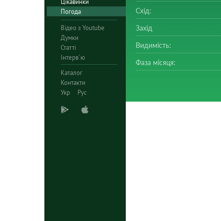
Цікавинки
Схід:
Погода
Відео з Youtube
Захід
Думки
Видимість:
Статті
Інтерв`ю
Фаза місяця:
Каталог
Контакти
Укр
Рус