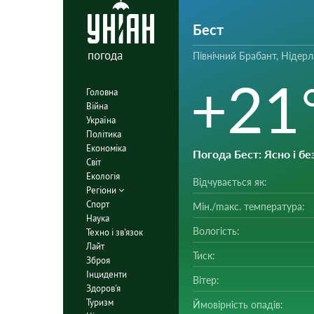
Бест
погода
Північний Брабант, Нідер
+21
Головна
Війна
Україна
Політика
Економіка
Погода Бест
: Ясно і б
Світ
Екологія
Відчувається як:
Регіони
Спорт
Мін./mакс. температура:
Наука
Вологість:
Техно і зв'язок
Лайт
Тиск:
Зброя
Інциденти
Вітер:
Здоров'я
Туризм
Ймовірність опадів: