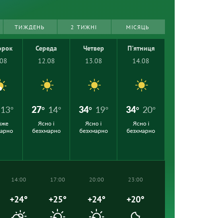
ТИЖДЕНЬ
2 ТИЖНІ
МІСЯЦЬ
орок
Середа
Четвер
П'ятниця
.08
12.08
13.08
14.08
13°
27°
14°
34°
19°
34°
20°
йже
Ясно і
Ясно і
Ясно і
марно
безхмарно
безхмарно
безхмарно
14:00
17:00
20:00
23:00
+24°
+25°
+24°
+20°