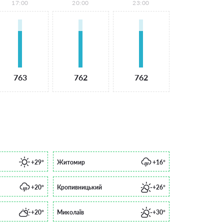
17:00
20:00
23:00
763
762
762
+29°
Житомир
+16°
+20°
Кропивницький
+26°
+20°
Миколаїв
+30°