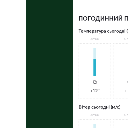
ПОГОДИННИЙ П
Температура сьогодні (
02:00
0
+12°
+
Вітер сьогодні (м/с)
02:00
0