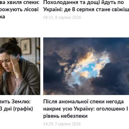
ва хвиля спеки:
Похолодання та дощі йдуть по
рожують лісові
Україні: де 8 серпня стане свіжі
ка
08:15, 8 серпня 2026
пить Землю:
Після аномальної спеки негода
 дні (графік)
накриє усю Україну: оголошено І
рівень небезпеки
14:29, 7 серпня 2026