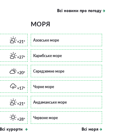
Всі новини про погоду
МОРЯ
Азовське море
+21°
Карибське море
+27°
Середземне море
+20°
Чорне море
+17°
Андаманське море
+21°
Червоне море
+28°
Всі курорти
Всі моря