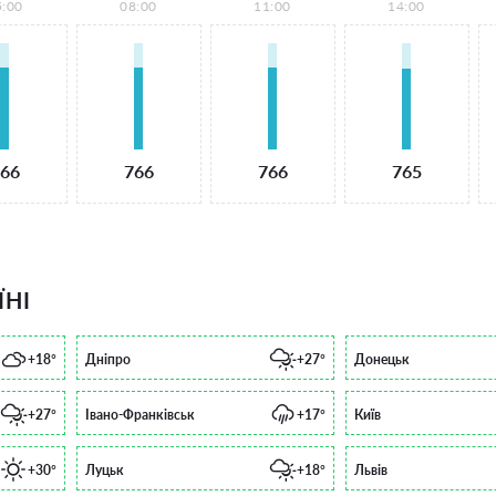
5:00
08:00
11:00
14:00
66
766
766
765
ЇНІ
+18°
Дніпро
+27°
Донецьк
+27°
Івано-Франківськ
+17°
Київ
+30°
Луцьк
+18°
Львів