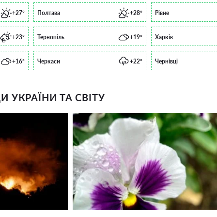
+27°
Полтава
+28°
Рівне
+23°
Тернопіль
+19°
Харків
+16°
Черкаси
+22°
Чернівці
 УКРАЇНИ ТА СВІТУ