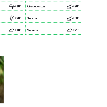
+18°
Сімферополь
+28°
+28°
Херсон
+30°
+18°
Чернігів
+21°