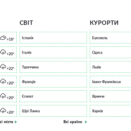
СВІТ
КУРОРТИ
Іспанія
Буковель
+18°
Італія
Одеса
+20°
Туреччина
Львів
+22°
Франція
Івано-Франківськ
+20°
Єгипет
Яремче
+20°
Шрі Ланка
Харків
+20°
сі міста
Всі країни