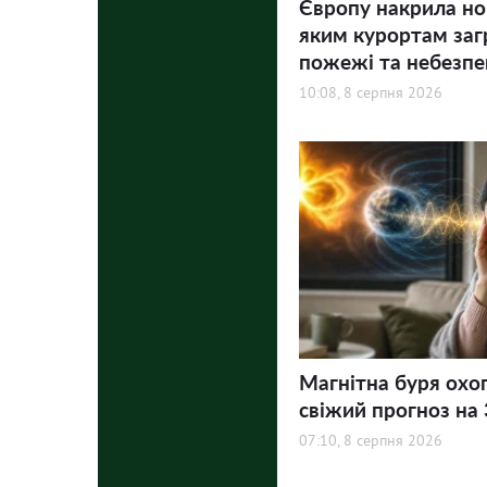
Європу накрила но
яким курортам заг
пожежі та небезпе
10:08, 8 серпня 2026
Магнітна буря охо
свіжий прогноз на 3
07:10, 8 серпня 2026