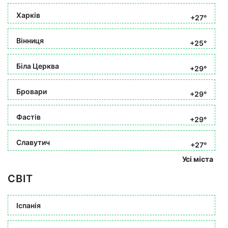
Харків
+27°
Вінниця
+25°
Біла Церква
+29°
Бровари
+29°
Фастів
+29°
Славутич
+27°
Усі міста
СВІТ
Іспанія