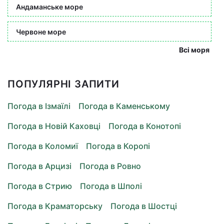
Андаманське море
Червоне море
Всі моря
ПОПУЛЯРНІ ЗАПИТИ
Погода в Ізмаїлі
Погода в Каменському
Погода в Новій Каховці
Погода в Конотопі
Погода в Коломиї
Погода в Коропі
Погода в Арцизі
Погода в Ровно
Погода в Стрию
Погода в Шполі
Погода в Краматорську
Погода в Шостці