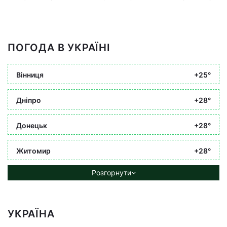
ПОГОДА В УКРАЇНІ
Вінниця
+25°
Дніпро
+28°
Донецьк
+28°
Житомир
+28°
Розгорнути
УКРАЇНА