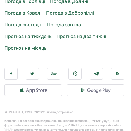
Погода в Горлівці
Погода в Долині
Погода в Ковелі
Погода в Добропіллі
Погода сьогодні
Погода завтра
Прогноз на тиждень
Прогноз на два тижні
Прогноз на місяць
© UNIAN.NET, 1998 - 2026 Усі права дотримано.
Копіювання текстів або зображень, поширення інформації УНІАН у будь-якій
формі забороняється без письмової згоди УНІАН. Цитування матеріалів сайту
УНІАН дозволено за умови відкритого для пошукових систем гіперпосилання на