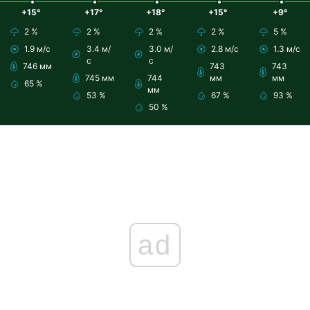
+15°
+17°
+18°
+15°
+9°
2 %
2 %
2 %
2 %
5 %
1.9 м/с
3.4 м/
3.0 м/
2.8 м/с
1.3 м/с
с
с
746 мм
743
743
745 мм
744
мм
мм
65 %
мм
53 %
67 %
93 %
50 %
ad