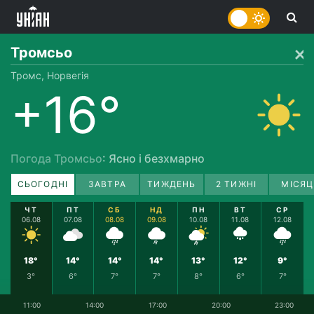
Тромсьо
Тромс, Норвегія
+16°
Погода Тромсьо
: Ясно і безхмарно
СЬОГОДНІ
ЗАВТРА
ТИЖДЕНЬ
2 ТИЖНІ
МІСЯЦ
ЧТ
ПТ
СБ
НД
ПН
ВТ
СР
06.08
07.08
08.08
09.08
10.08
11.08
12.08
18°
14°
14°
14°
13°
12°
9°
3°
6°
7°
7°
8°
6°
7°
11:00
14:00
17:00
20:00
23:00