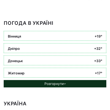
ПОГОДА В УКРАЇНІ
Вінниця
+19°
Дніпро
+32°
Донецьк
+33°
Житомир
+17°
Розгорнути
УКРАЇНА