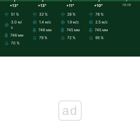
09.08
+13°
+13°
+11°
+10°
51 %
32 %
28 %
78 %
3.0 м/
1.4 м/с
1.9 м/с
2.5 м/с
с
746 мм
745 мм
745 мм
746 мм
79 %
72 %
95 %
70 %
ad