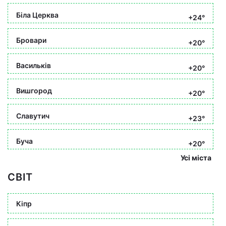
Біла Церква
+24°
Бровари
+20°
Васильків
+20°
Вишгород
+20°
Славутич
+23°
Буча
+20°
Усі міста
СВІТ
Кіпр