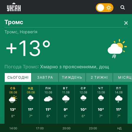
Тромс
Тромс, Норвегія
+13°
Погода Тромс
: Хмарно з проясненнями, дощ
СЬОГОДНІ
ЗАВТРА
ТИЖДЕНЬ
2 ТИЖНІ
МІСЯЦ
СБ
НД
ПН
ВТ
СР
ЧТ
ПТ
08.08
09.08
10.08
11.08
12.08
13.08
14.08
13°
11°
11°
9°
10°
10°
11°
8°
7°
6°
6°
6°
7°
7°
14:00
17:00
20:00
23:00
НД