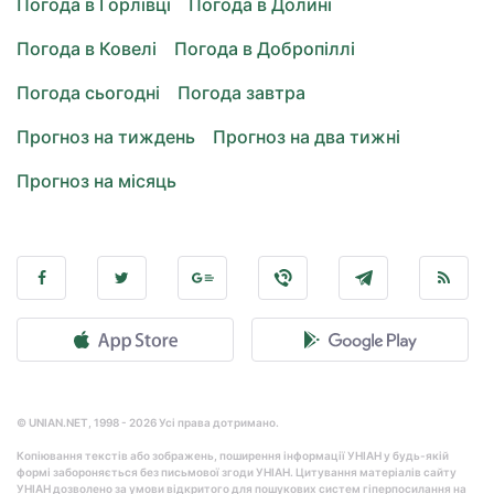
Погода в Горлівці
Погода в Долині
Погода в Ковелі
Погода в Добропіллі
Погода сьогодні
Погода завтра
Прогноз на тиждень
Прогноз на два тижні
Прогноз на місяць
© UNIAN.NET, 1998 - 2026 Усі права дотримано.
Копіювання текстів або зображень, поширення інформації УНІАН у будь-якій
формі забороняється без письмової згоди УНІАН. Цитування матеріалів сайту
УНІАН дозволено за умови відкритого для пошукових систем гіперпосилання на