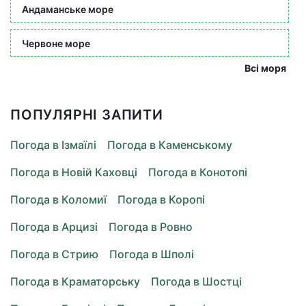
Андаманське море
Червоне море
Всі моря
ПОПУЛЯРНІ ЗАПИТИ
Погода в Ізмаїлі
Погода в Каменському
Погода в Новій Каховці
Погода в Конотопі
Погода в Коломиї
Погода в Коропі
Погода в Арцизі
Погода в Ровно
Погода в Стрию
Погода в Шполі
Погода в Краматорську
Погода в Шостці