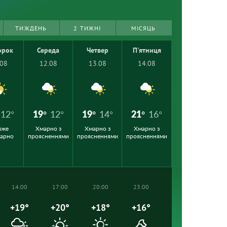
ТИЖДЕНЬ
2 ТИЖНІ
МІСЯЦЬ
орок
Середа
Четвер
П'ятниця
.08
12.08
13.08
14.08
12°
19°
12°
19°
14°
21°
16°
йже
Хмарно з
Хмарно з
Хмарно з
марно
проясненнями
проясненнями
проясненнями
14:00
17:00
20:00
23:00
+19°
+20°
+18°
+16°