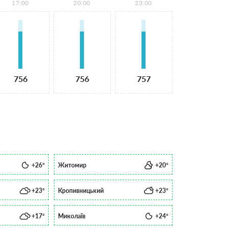
17:00
20:00
23:00
756
756
757
+26°
Житомир
+20°
+23°
Кропивницький
+23°
+17°
Миколаїв
+24°