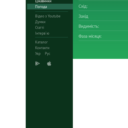
Цікавинки
Схід:
Погода
Відео з Youtube
Захід
Думки
Видимість:
Статті
Інтерв`ю
Фаза місяця:
Каталог
Контакти
Укр
Рус