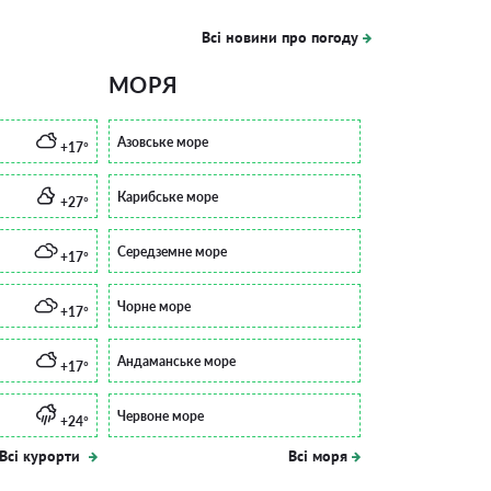
Всі новини про погоду
МОРЯ
Азовське море
+17°
Карибське море
+27°
Середземне море
+17°
Чорне море
+17°
Андаманське море
+17°
Червоне море
+24°
Всі курорти
Всі моря