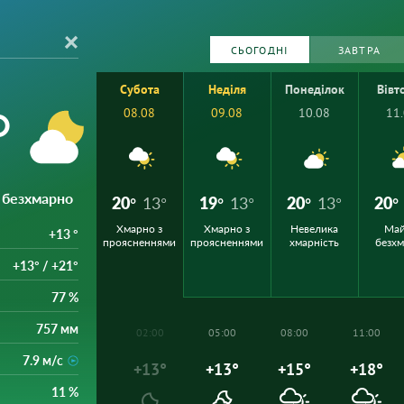
СЬОГОДНІ
ЗАВТРА
Субота
Неділя
Понеділок
Вівт
°
08.08
09.08
10.08
11
 безхмарно
20°
13°
19°
13°
20°
13°
20°
Хмарно з
Хмарно з
Невелика
Ма
+13 °
проясненнями
проясненнями
хмарність
безх
+13° / +21°
77 %
757 мм
02:00
05:00
08:00
11:00
7.9 м/с
+13°
+13°
+15°
+18°
11 %