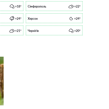
+18°
Сімферополь
+22°
+24°
Херсон
+24°
+21°
Чернігів
+20°