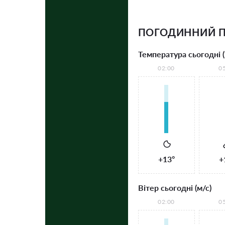
ПОГОДИННИЙ П
Температура сьогодні (
02:00
0
+13°
+
Вітер сьогодні (м/с)
02:00
0