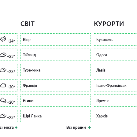
СВІТ
КУРОРТИ
Кіпр
Буковель
+24°
Таїланд
Одеса
+23°
Туреччина
Львів
+23°
Франція
Івано-Франківськ
+20°
Єгипет
Яремче
+20°
Шрі Ланка
Харків
+23°
сі міста
Всі країни