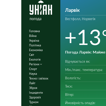
Ларвік
погода
Вестфолл, Норвегія
+13
Головна
Війна
Україна
Політика
Економіка
Погода Ларвік
: Майже
Світ
Екологія
Відчувається як:
Регіони
Спорт
Мін./mакс. температура:
Наука
Вологість:
Техно і зв'язок
Лайт
Тиск:
Зброя
Інциденти
Вітер:
Здоров'я
Туризм
Ймовірність опадів: