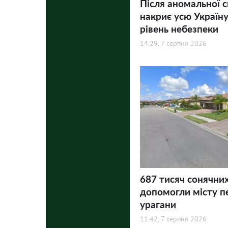
Після аномальної 
накриє усю Україну
рівень небезпеки
14:29, 7 серпня 2026
687 тисяч сонячни
допомогли місту п
урагани
11:42, 7 серпня 2026