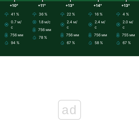
+10°
+11°
+13°
+14°
+13°
41 %
36 %
22 %
16 %
4 %
0.7 м/
1.8 м/с
2.4 м/
2.4 м/
2.0 м/
с
с
с
с
756 мм
756 мм
756 мм
756 мм
755 мм
78 %
94 %
67 %
58 %
67 %
ad