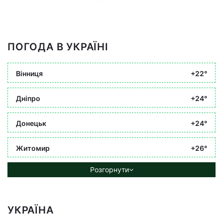
ПОГОДА В УКРАЇНІ
Вінниця
+22°
Дніпро
+24°
Донецьк
+24°
Житомир
+26°
Розгорнути
УКРАЇНА