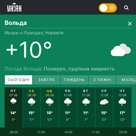
Вольда
Мьоре-о-Румсдал, Норвегія
+10°
Погода Вольда
: Похмуро, суцільна хмарність
СЬОГОДНІ
ЗАВТРА
ТИЖДЕНЬ
2 ТИЖНІ
МІСЯЦ
ПТ
СБ
НД
ПН
ВТ
СР
ЧТ
07.08
08.08
09.08
10.08
11.08
12.08
13.08
14°
15°
15°
11°
11°
15°
17°
9°
11°
10°
9°
7°
10°
13°
08:00
11:00
14:00
17:00
20:00