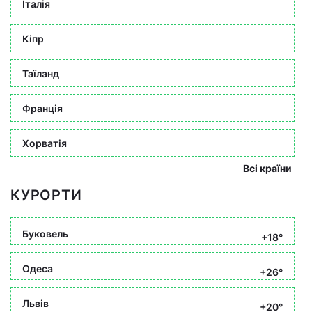
Італія
Кіпр
Таїланд
Франція
Хорватія
Всі країни
КУРОРТИ
Буковель
+18°
Одеса
+26°
Львів
+20°