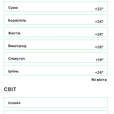
Суми
+22°
Бориспіль
+26°
Фастів
+26°
Вишгород
+26°
Славутич
+19°
Ірпінь
+26°
Усі міста
СВІТ
Іспанія