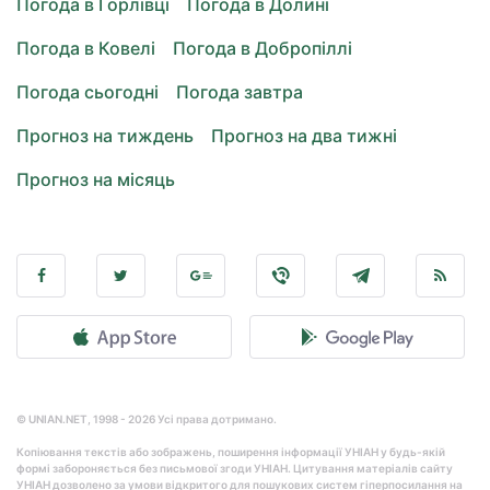
Погода в Горлівці
Погода в Долині
Погода в Ковелі
Погода в Добропіллі
Погода сьогодні
Погода завтра
Прогноз на тиждень
Прогноз на два тижні
Прогноз на місяць
© UNIAN.NET, 1998 - 2026 Усі права дотримано.
Копіювання текстів або зображень, поширення інформації УНІАН у будь-якій
формі забороняється без письмової згоди УНІАН. Цитування матеріалів сайту
УНІАН дозволено за умови відкритого для пошукових систем гіперпосилання на