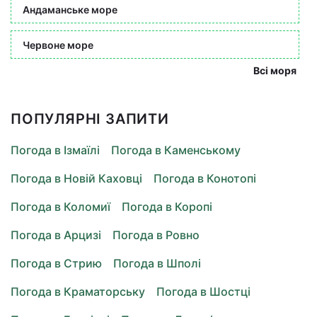
Андаманське море
Червоне море
Всі моря
ПОПУЛЯРНІ ЗАПИТИ
Погода в Ізмаїлі
Погода в Каменському
Погода в Новій Каховці
Погода в Конотопі
Погода в Коломиї
Погода в Коропі
Погода в Арцизі
Погода в Ровно
Погода в Стрию
Погода в Шполі
Погода в Краматорську
Погода в Шостці