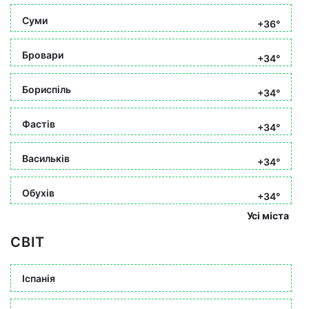
Суми
+36°
Бровари
+34°
Бориспіль
+34°
Фастів
+34°
Васильків
+34°
Обухів
+34°
Усі міста
СВІТ
Іспанія