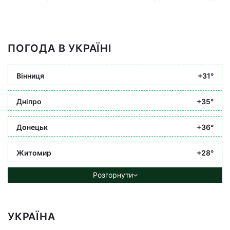
ПОГОДА В УКРАЇНІ
Вінниця
+31°
Дніпро
+35°
Донецьк
+36°
Житомир
+28°
Розгорнути
УКРАЇНА