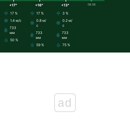
08.08
+17°
+16°
+13°
17 %
17 %
3 %
1.4 м/с
0.8 м/
0.2 м/
с
с
733
мм
733
733
мм
мм
50 %
59 %
75 %
ad