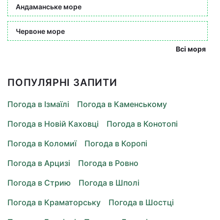
Андаманське море
Червоне море
Всі моря
ПОПУЛЯРНІ ЗАПИТИ
Погода в Ізмаїлі
Погода в Каменському
Погода в Новій Каховці
Погода в Конотопі
Погода в Коломиї
Погода в Коропі
Погода в Арцизі
Погода в Ровно
Погода в Стрию
Погода в Шполі
Погода в Краматорську
Погода в Шостці