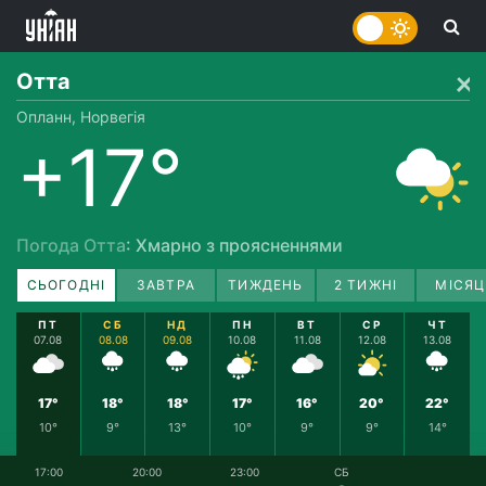
Отта
Опланн, Норвегія
+17°
Погода Отта
: Хмарно з проясненнями
СЬОГОДНІ
ЗАВТРА
ТИЖДЕНЬ
2 ТИЖНІ
МІСЯЦ
ПТ
СБ
НД
ПН
ВТ
СР
ЧТ
07.08
08.08
09.08
10.08
11.08
12.08
13.08
17°
18°
18°
17°
16°
20°
22°
10°
9°
13°
10°
9°
9°
14°
17:00
20:00
23:00
СБ