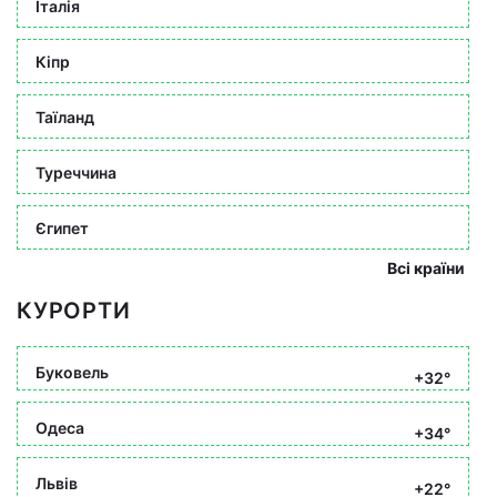
Італія
Кіпр
Таїланд
Туреччина
Єгипет
Всі країни
КУРОРТИ
Буковель
+32°
Одеса
+34°
Львів
+22°