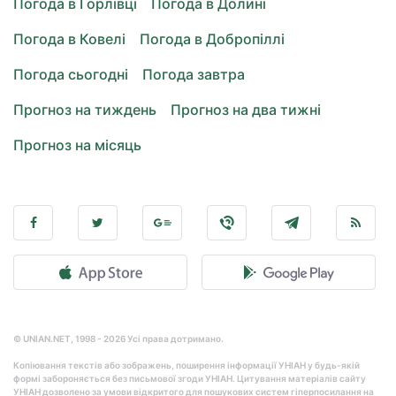
Погода в Горлівці
Погода в Долині
Погода в Ковелі
Погода в Добропіллі
Погода сьогодні
Погода завтра
Прогноз на тиждень
Прогноз на два тижні
Прогноз на місяць
© UNIAN.NET, 1998 - 2026 Усі права дотримано.
Копіювання текстів або зображень, поширення інформації УНІАН у будь-якій
формі забороняється без письмової згоди УНІАН. Цитування матеріалів сайту
УНІАН дозволено за умови відкритого для пошукових систем гіперпосилання на