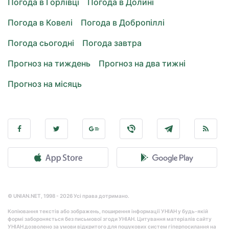
Погода в Горлівці
Погода в Долині
Погода в Ковелі
Погода в Добропіллі
Погода сьогодні
Погода завтра
Прогноз на тиждень
Прогноз на два тижні
Прогноз на місяць
© UNIAN.NET, 1998 - 2026 Усі права дотримано.
Копіювання текстів або зображень, поширення інформації УНІАН у будь-якій
формі забороняється без письмової згоди УНІАН. Цитування матеріалів сайту
УНІАН дозволено за умови відкритого для пошукових систем гіперпосилання на