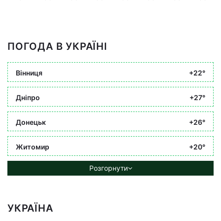
ПОГОДА В УКРАЇНІ
Вінниця
+22°
Дніпро
+27°
Донецьк
+26°
Житомир
+20°
Розгорнути
УКРАЇНА