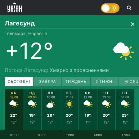
Лагесунд
Телемарк, Норвегія
+12°
Погода Лагесунд
: Хмарно з проясненнями
СЬОГОДНІ
ЗАВТРА
ТИЖДЕНЬ
2 ТИЖНІ
МІСЯЦ
СБ
НД
ПН
ВТ
СР
ЧТ
ПТ
08.08
09.08
10.08
11.08
12.08
13.08
14.08
22°
19°
20°
20°
19°
20°
23°
12°
13°
12°
12°
11°
13°
15°
05:00
08:00
11:00
14:00
17:00