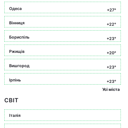
Одеса
+27°
Вінниця
+22°
Бориспіль
+23°
Ржищів
+20°
Вишгород
+23°
Ірпінь
+23°
Усі міста
СВІТ
Італія