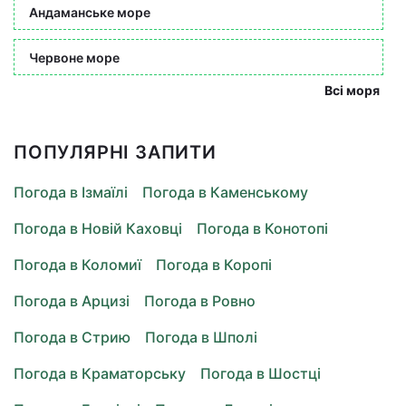
Андаманське море
Червоне море
Всі моря
ПОПУЛЯРНІ ЗАПИТИ
Погода в Ізмаїлі
Погода в Каменському
Погода в Новій Каховці
Погода в Конотопі
Погода в Коломиї
Погода в Коропі
Погода в Арцизі
Погода в Ровно
Погода в Стрию
Погода в Шполі
Погода в Краматорську
Погода в Шостці