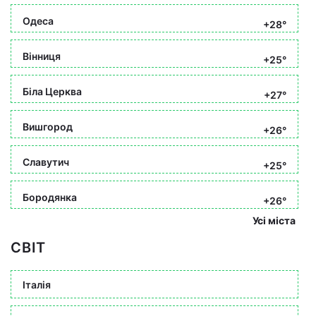
Одеса
+28°
Вінниця
+25°
Біла Церква
+27°
Вишгород
+26°
Славутич
+25°
Бородянка
+26°
Усі міста
СВІТ
Італія