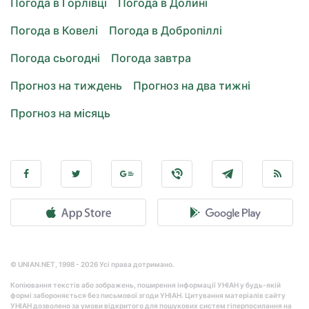
Погода в Горлівці
Погода в Долині
Погода в Ковелі
Погода в Добропіллі
Погода сьогодні
Погода завтра
Прогноз на тиждень
Прогноз на два тижні
Прогноз на місяць
© UNIAN.NET, 1998 - 2026 Усі права дотримано.
Копіювання текстів або зображень, поширення інформації УНІАН у будь-якій
формі забороняється без письмової згоди УНІАН. Цитування матеріалів сайту
УНІАН дозволено за умови відкритого для пошукових систем гіперпосилання на