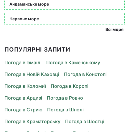
Андаманське море
Червоне море
Всі моря
ПОПУЛЯРНІ ЗАПИТИ
Погода в Ізмаїлі
Погода в Каменському
Погода в Новій Каховці
Погода в Конотопі
Погода в Коломиї
Погода в Коропі
Погода в Арцизі
Погода в Ровно
Погода в Стрию
Погода в Шполі
Погода в Краматорську
Погода в Шостці