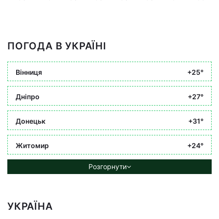
ПОГОДА В УКРАЇНІ
Вінниця
+25°
Дніпро
+27°
Донецьк
+31°
Житомир
+24°
Розгорнути
УКРАЇНА