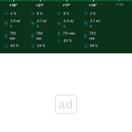
11.08
+19°
+21°
+17°
+14°
4 %
6 %
8 %
2 %
3.5 м/
4.7 м/
4.3 м/
3.7 м/
с
с
с
с
750
750
751 мм
753
мм
мм
мм
40 %
40 %
34 %
56 %
ad