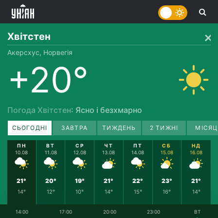
Хвітстен
Акерсхус, Норвегія
+20°
Погода Хвітстен
: Ясно і безхмарно
СЬОГОДНІ
ЗАВТРА
ТИЖДЕНЬ
2 ТИЖНІ
МІСЯЦ
ПН
ВТ
СР
ЧТ
ПТ
СБ
НД
10.08
11.08
12.08
13.08
14.08
15.08
16.08
21°
20°
19°
21°
22°
23°
21°
14°
12°
10°
14°
15°
16°
14°
14:00
17:00
20:00
23:00
ВТ