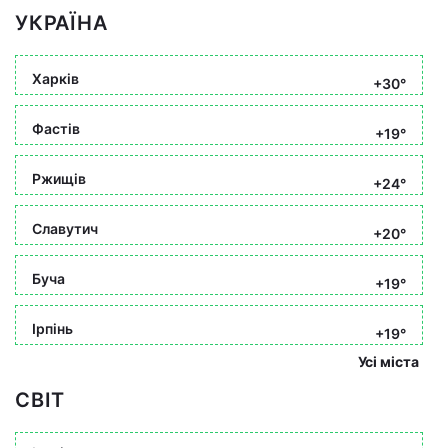
УКРАЇНА
Харків
+30°
Фастів
+19°
Ржищів
+24°
Славутич
+20°
Буча
+19°
Ірпінь
+19°
Усі міста
СВІТ