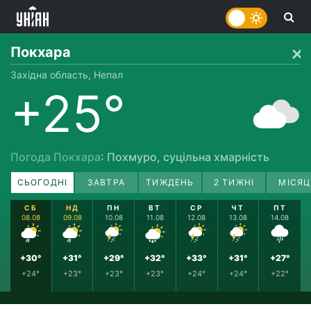
Покхара
Західна область, Непал
+25°
Погода Покхара
: Похмуро, суцільна хмарність
СЬОГОДНІ
ЗАВТРА
ТИЖДЕНЬ
2 ТИЖНІ
МІСЯЦ
СБ
НД
ПН
ВТ
СР
ЧТ
ПТ
08.08
09.08
10.08
11.08
12.08
13.08
14.08
+30°
+31°
+29°
+32°
+33°
+31°
+27°
+24°
+23°
+23°
+23°
+24°
+24°
+22°