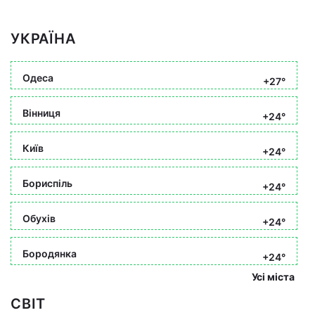
УКРАЇНА
Одеса
+27°
Вінниця
+24°
Київ
+24°
Бориспіль
+24°
Обухів
+24°
Бородянка
+24°
Усі міста
СВІТ