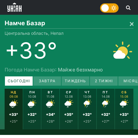
Намче Базар
Центральна область, Непал
+33°
Погода Намче Базар
: Майже безхмарно
СЬОГОДНІ
ЗАВТРА
ТИЖДЕНЬ
2 ТИЖНІ
МІСЯЦ
НД
ПН
ВТ
СР
ЧТ
ПТ
СБ
09.08
10.08
11.08
12.08
13.08
14.08
15.08
+33°
+32°
+34°
+35°
+32°
+32°
+33°
+25°
+25°
+28°
+26°
+25°
+27°
+27°