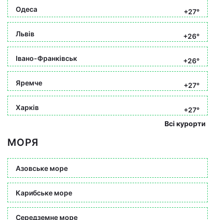
Одеса
+27°
Львів
+26°
Івано-Франківськ
+26°
Яремче
+27°
Харків
+27°
Всі курорти
МОРЯ
Азовське море
Карибське море
Середземне море