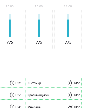
15:00
18:00
21:00
775
775
775
+32°
Житомир
+36°
+35°
Кропивницький
+35°
+34°
Миколаїв
+35°