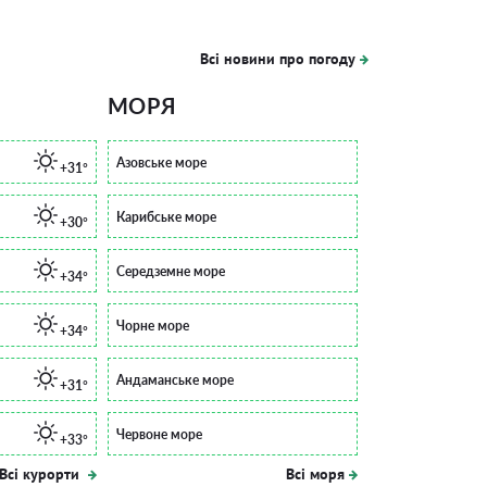
Всі новини про погоду
МОРЯ
Азовське море
+31°
Карибське море
+30°
Середземне море
+34°
Чорне море
+34°
Андаманське море
+31°
Червоне море
+33°
Всі курорти
Всі моря