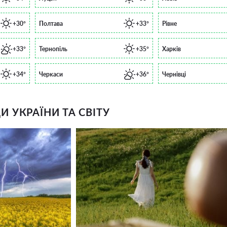
+30°
Полтава
+33°
Рівне
+33°
Тернопіль
+35°
Харків
+34°
Черкаси
+36°
Чернівці
 УКРАЇНИ ТА СВІТУ