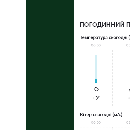
ПОГОДИННИЙ ПР
Температура сьогодні (
00:00
0
+3°
+
Вітер сьогодні (м/с)
00:00
0