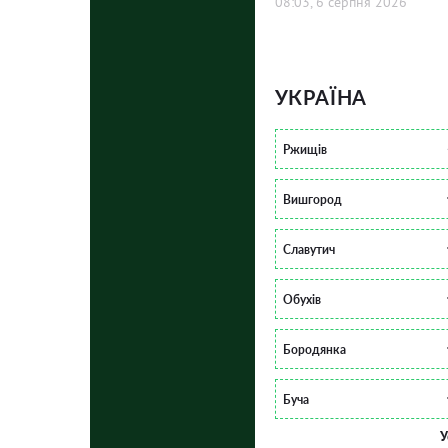
08:03, 6 серпня 2026
УКРАЇНА
Ржищів
Вишгород
Славутич
Обухів
Бородянка
Буча
У