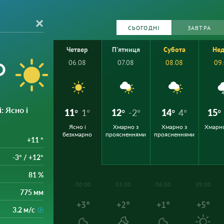
СЬОГОДНІ
ЗАВТРА
Четвер
П'ятниця
Субота
Нед
°
06.08
07.08
08.08
09
і
: Ясно і
11°
1°
12°
-2°
14°
4°
15°
Ясно і
Хмарно з
Хмарно з
Хмарн
безхмарно
проясненнями
проясненнями
+11 °
-3° / +12°
81 %
00:00
03:00
06:00
09:00
775 мм
+3°
+2°
+1°
+5°
3.2 м/с