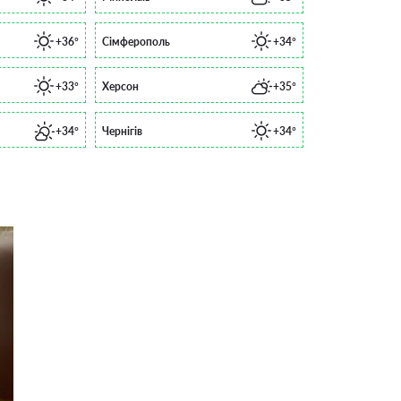
+36°
Сімферополь
+34°
+33°
Херсон
+35°
+34°
Чернігів
+34°