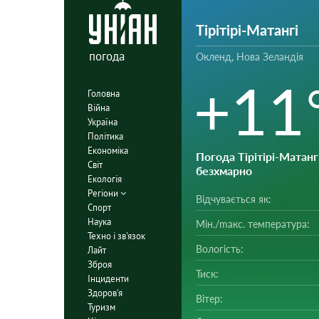
Тірітірі-Матангі
погода
Окленд, Нова Зеландія
+11
Головна
Війна
Україна
Політика
Економіка
Погода Тірітірі-Матанг
Світ
безхмарно
Екологія
Регіони
Відчувається як:
Спорт
Наука
Мін./mакс. температура:
Техно і зв'язок
Вологість:
Лайт
Зброя
Тиск:
Інциденти
Здоров'я
Вітер:
Туризм