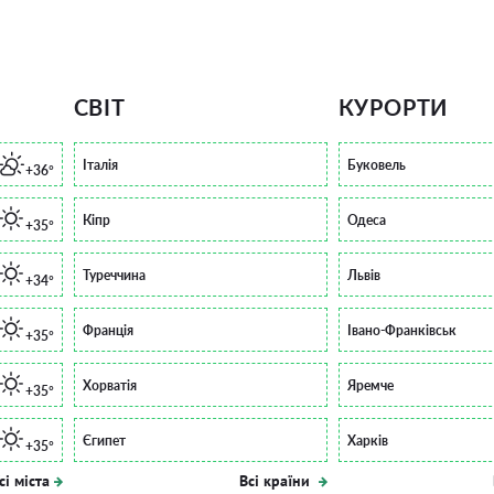
СВІТ
КУРОРТИ
Італія
Буковель
+36°
Кіпр
Одеса
+35°
Туреччина
Львів
+34°
Франція
Івано-Франківськ
+35°
Хорватія
Яремче
+35°
Єгипет
Харків
+35°
сі міста
Всі країни