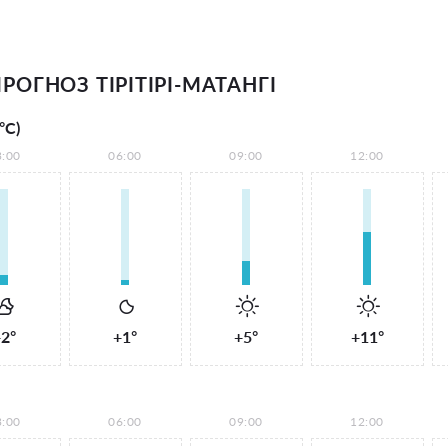
ОГНОЗ ТІРІТІРІ-МАТАНГІ
°С)
3:00
06:00
09:00
12:00
2°
+1°
+5°
+11°
3:00
06:00
09:00
12:00