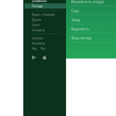
Цікавинки
Ймовірність опадів:
Погода
Схід:
Відео з Youtube
Думки
Захід
Статті
Видимість:
Інтерв`ю
Фаза місяця:
Каталог
Контакти
Укр
Рус