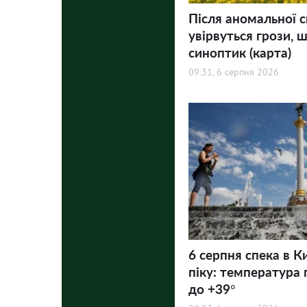
Після аномальної с
увірвуться грози, ш
синоптик (карта)
09:31, 6 серпня 2026
6 серпня спека в К
піку: температура 
до +39°