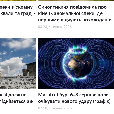
пеки в Україну
Синоптикиня повідомила про
квали та град, -
кінець аномальної спеки: де
першими відчують похолодання
08:28, 6 серпня 2026
иєві досягне
Магнітні бурі 6–8 серпня: коли
підніметься аж
очікувати нового удару (графік)
07:10, 6 серпня 2026