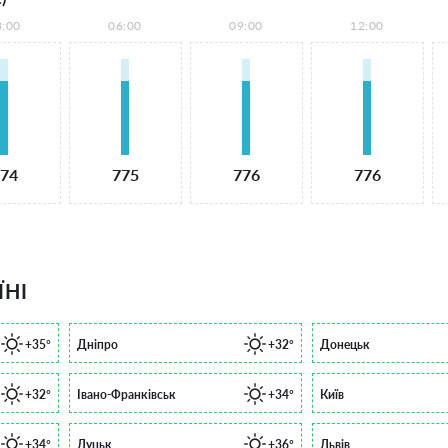
3:00
06:00
09:00
12:00
74
775
776
776
ЇНІ
+35°
Дніпро
+32°
Донецьк
+32°
Івано-Франківськ
+34°
Київ
+34°
Луцьк
+36°
Львів