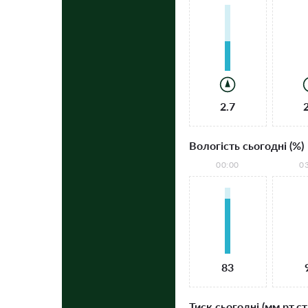
2.7
Вологість сьогодні (%)
00:00
0
83
Тиск сьогодні (мм рт.ст.