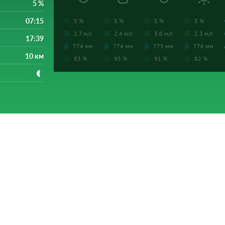
5 %
07:15
5 %
5 %
5 %
5 %
2.7 м/с
2.4 м/с
3.0 м/с
2.3 м/с
17:39
774 мм
774 мм
775 мм
776 мм
10 км
83 %
93 %
91 %
82 %