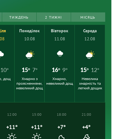
ТИЖДЕНЬ
2 ТИЖНІ
МІСЯЦЬ
іля
Понеділок
Вівторок
Середа
.08
10.08
11.08
12.08
10°
15°
7°
16°
9°
15°
12°
о, дощ
Хмарно з
Хмарно,
Невелика
проясненнями,
невеликий дощ
хмарність та
невеликий дощ
легкий дощик
12:00
15:00
18:00
21:00
+11°
+11°
+7°
+4°