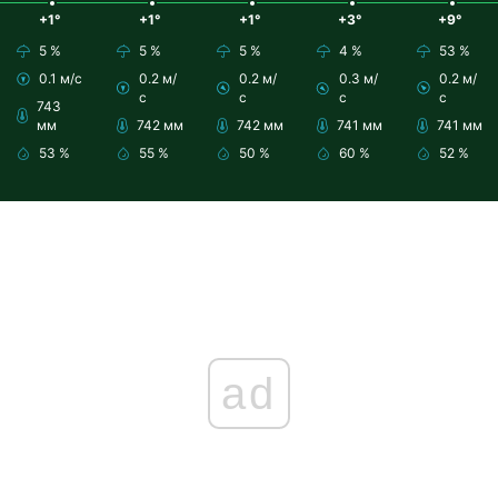
+1°
+1°
+1°
+3°
+9°
5 %
5 %
5 %
4 %
53 %
0.1 м/с
0.2 м/
0.2 м/
0.3 м/
0.2 м/
с
с
с
с
743
мм
742 мм
742 мм
741 мм
741 мм
53 %
55 %
50 %
60 %
52 %
ad