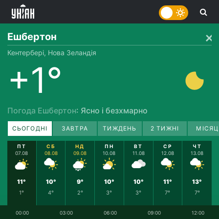
Ешбертон
Кентербері, Нова Зеландія
+1°
Погода Ешбертон
: Ясно і безхмарно
СЬОГОДНІ
ЗАВТРА
ТИЖДЕНЬ
2 ТИЖНІ
МІСЯЦ
ПТ
СБ
НД
ПН
ВТ
СР
ЧТ
07.08
08.08
09.08
10.08
11.08
12.08
13.08
11°
10°
9°
10°
10°
11°
13°
1°
4°
2°
3°
3°
7°
7°
00:00
03:00
06:00
09:00
12:00