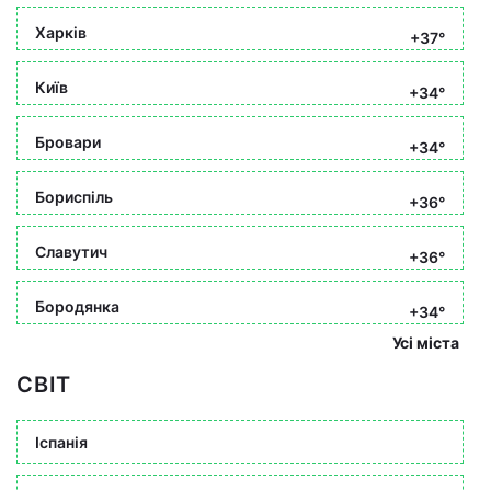
Харків
+37°
Київ
+34°
Бровари
+34°
Бориспіль
+36°
Славутич
+36°
Бородянка
+34°
Усі міста
СВІТ
Іспанія