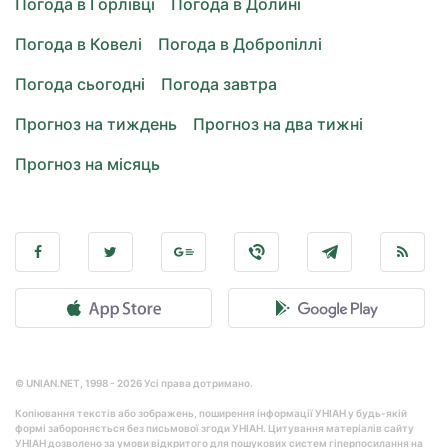
Погода в Горлівці
Погода в Долині
Погода в Ковелі
Погода в Добропіллі
Погода сьогодні
Погода завтра
Прогноз на тиждень
Прогноз на два тижні
Прогноз на місяць
© UNIAN.NET, 1998 - 2026 Усі права дотримано.
Копіювання текстів або зображень, поширення інформації УНІАН у будь-якій
формі забороняється без письмової згоди УНІАН. Цитування матеріалів сайту
УНІАН дозволено за умови відкритого для пошукових систем гіперпосилання на