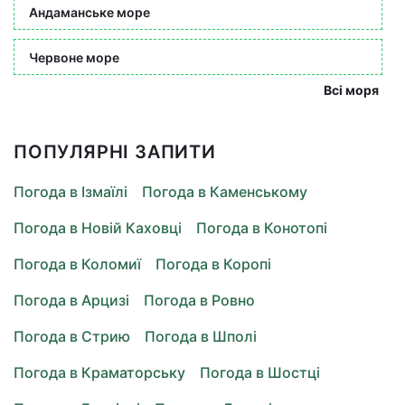
Андаманське море
Червоне море
Всі моря
ПОПУЛЯРНІ ЗАПИТИ
Погода в Ізмаїлі
Погода в Каменському
Погода в Новій Каховці
Погода в Конотопі
Погода в Коломиї
Погода в Коропі
Погода в Арцизі
Погода в Ровно
Погода в Стрию
Погода в Шполі
Погода в Краматорську
Погода в Шостці