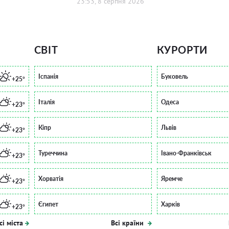
23:53, 8 серпня 2026
СВІТ
КУРОРТИ
Іспанія
Буковель
+25°
Італія
Одеса
+23°
Кіпр
Львів
+23°
Туреччина
Івано-Франківськ
+23°
Хорватія
Яремче
+23°
Єгипет
Харків
+23°
сі міста
Всі країни