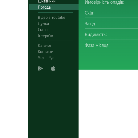
Цікавинки
Ймовірність опадів:
Погода
Схід:
Відео з Youtube
Думки
Захід
Статті
Видимість:
Інтерв`ю
Фаза місяця:
Каталог
Контакти
Укр
Рус