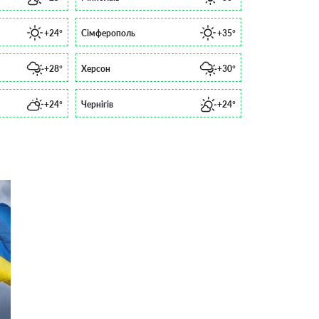
+24°
Сімферополь
+35°
+28°
Херсон
+30°
+24°
Чернігів
+24°