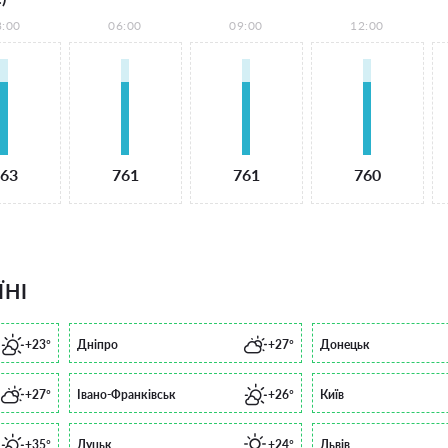
3:00
06:00
09:00
12:00
63
761
761
760
ЇНІ
+23°
Дніпро
+27°
Донецьк
+27°
Івано-Франківськ
+26°
Київ
+35°
Луцьк
+24°
Львів