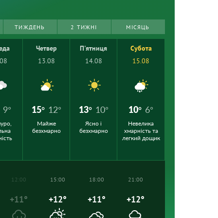
ТИЖДЕНЬ
2 ТИЖНІ
МІСЯЦЬ
еда
Четвер
П'ятниця
Субота
.08
13.08
14.08
15.08
9°
15°
12°
13°
10°
10°
6°
уро,
Майже
Ясно і
Невелика
льна
безхмарно
безхмарно
хмарність та
ність
легкий дощик
12:00
15:00
18:00
21:00
+11°
+12°
+11°
+12°