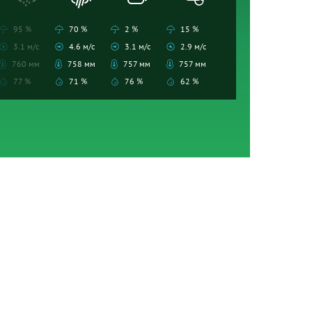
95 %
70 %
2 %
15 %
3.1 м/с
4.6 м/с
3.1 м/с
2.9 м/с
760 мм
758 мм
757 мм
757 мм
77 %
71 %
76 %
62 %