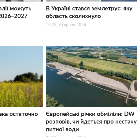
алії можуть
В Україні стався землетрус: яку
2026–2027
область сколихнуло
10:28, 9 серпня 2026
ека остаточно
Європейські річки обміліли: DW
розповів, чи йдеться про нестачу
питної води