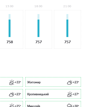
15:00
18:00
21:00
758
757
757
+33°
Житомир
+23°
+23°
Кропивницький
+27°
+25°
Миколаїв
+30°