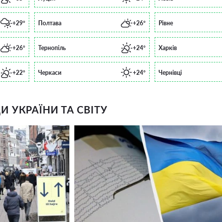
+29°
Полтава
+26°
Рівне
+26°
Тернопіль
+24°
Харків
+22°
Черкаси
+24°
Чернівці
 УКРАЇНИ ТА СВІТУ