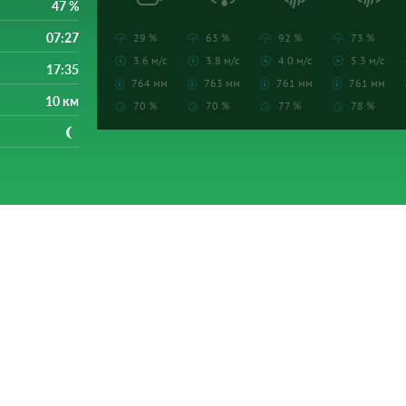
47 %
07:27
29 %
63 %
92 %
73 %
3.6 м/с
3.8 м/с
4.0 м/с
5.3 м/с
17:35
764 мм
763 мм
761 мм
761 мм
10 км
70 %
70 %
77 %
78 %