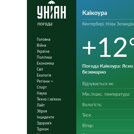
Каікоура
погода
Кентербері, Нова Зеландія
+12
Головна
Війна
Україна
Політика
Економіка
Погода Каікоура
: Ясно 
Світ
безхмарно
Екологія
Регіони
Відчувається як:
Спорт
Наука
Мін./mакс. температура:
Техно і зв'язок
Вологість:
Лайт
Зброя
Тиск:
Інциденти
Здоров'я
Вітер:
Туризм