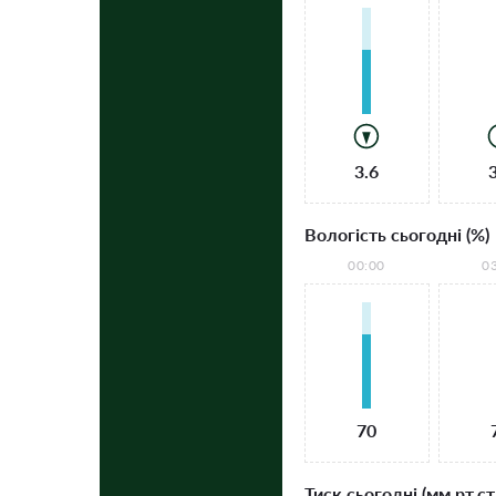
3.6
Вологість сьогодні (%)
00:00
0
70
Тиск сьогодні (мм рт.ст.