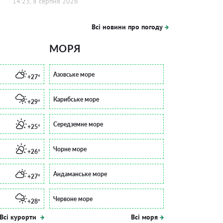
14:23, 8 серпня 2026
Всі новини про погоду
МОРЯ
Азовське море
+27°
Карибське море
+29°
Середземне море
+25°
Чорне море
+26°
Андаманське море
+27°
Червоне море
+28°
Всі курорти
Всі моря