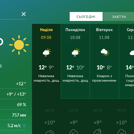
СЬОГОДНІ
ЗАВТРА
Неділя
Понеділок
Вівторок
Сер
°
09.08
10.08
11.08
12
і
12°
9°
12°
10°
10°
8°
14°
Невелика
Невелика
Хмарно з
Похм
хмарність, дощ
хмарність, дощ
проясненнями
суці
+12 °
хмар
+9° / +13°
69 %
00:00
03:00
06:00
09:00
757 мм
+10°
+9°
+9°
+10°
5.2 м/с