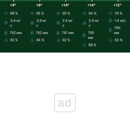
+8°
+9°
+14°
+14°
+12°
88 %
95 %
95 %
94 %
76 %
3.4 м/
3.9 м/
2.4 м/
3.4 м/
1.4 м/с
с
с
с
с
760
762 мм
762 мм
761 мм
760
мм
мм
92 %
94 %
92 %
93 %
89 %
ad