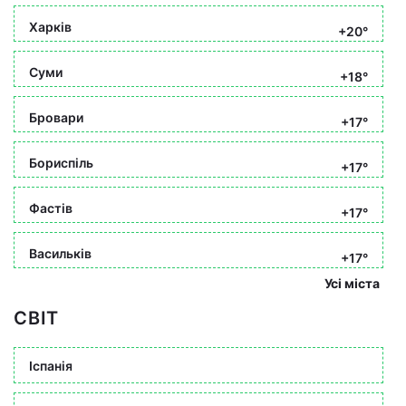
Харків
+20°
Суми
+18°
Бровари
+17°
Бориспіль
+17°
Фастів
+17°
Васильків
+17°
Усі міста
СВІТ
Іспанія