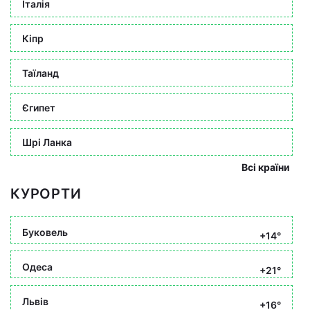
Італія
Кіпр
Таїланд
Єгипет
Шрі Ланка
Всі країни
КУРОРТИ
Буковель
+14°
Одеса
+21°
Львів
+16°