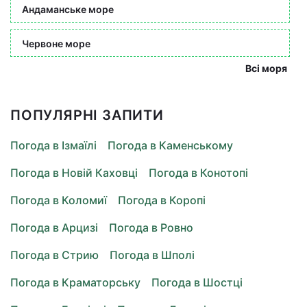
Андаманське море
Червоне море
Всі моря
ПОПУЛЯРНІ ЗАПИТИ
Погода в Ізмаїлі
Погода в Каменському
Погода в Новій Каховці
Погода в Конотопі
Погода в Коломиї
Погода в Коропі
Погода в Арцизі
Погода в Ровно
Погода в Стрию
Погода в Шполі
Погода в Краматорську
Погода в Шостці