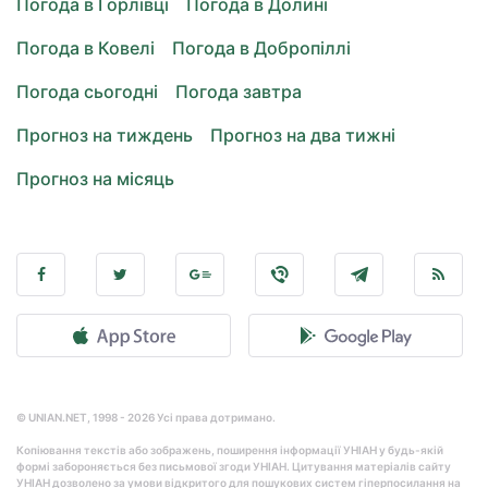
Погода в Горлівці
Погода в Долині
Погода в Ковелі
Погода в Добропіллі
Погода сьогодні
Погода завтра
Прогноз на тиждень
Прогноз на два тижні
Прогноз на місяць
© UNIAN.NET, 1998 - 2026 Усі права дотримано.
Копіювання текстів або зображень, поширення інформації УНІАН у будь-якій
формі забороняється без письмової згоди УНІАН. Цитування матеріалів сайту
УНІАН дозволено за умови відкритого для пошукових систем гіперпосилання на