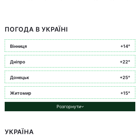
ПОГОДА В УКРАЇНІ
Вінниця
+14°
Дніпро
+22°
Донецьк
+25°
Житомир
+15°
Розгорнути
УКРАЇНА