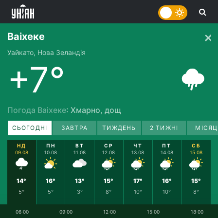
Ваіхеке
Уайкато, Нова Зеландія
+7°
Погода Ваіхеке
: Хмарно, дощ
СЬОГОДНІ
ЗАВТРА
ТИЖДЕНЬ
2 ТИЖНІ
МІСЯЦ
НД
ПН
ВТ
СР
ЧТ
ПТ
СБ
09.08
10.08
11.08
12.08
13.08
14.08
15.08
14°
16°
13°
15°
17°
16°
15°
5°
5°
3°
8°
10°
10°
8°
06:00
09:00
12:00
15:00
18:00