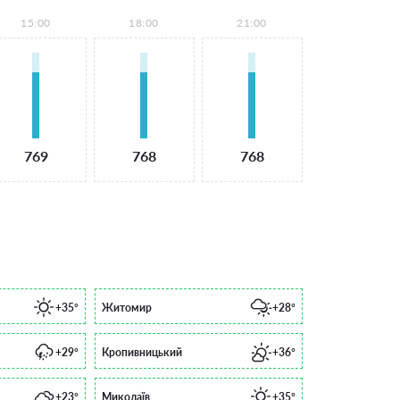
15:00
18:00
21:00
769
768
768
+35°
Житомир
+28°
+29°
Кропивницький
+36°
+23°
Миколаїв
+35°