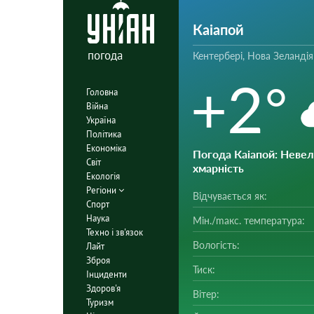
Каіапой
погода
Кентербері, Нова Зеландія
+2°
Головна
Війна
Україна
Політика
Економіка
Погода Каіапой
: Неве
Світ
хмарність
Екологія
Регіони
Відчувається як:
Спорт
Наука
Мін./mакс. температура:
Техно і зв'язок
Вологість:
Лайт
Зброя
Тиск:
Інциденти
Здоров'я
Вітер:
Туризм