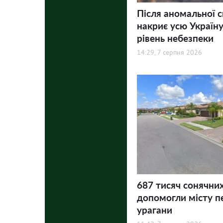
Після аномальної 
накриє усю Україну
рівень небезпеки
14:29, 7 серпня 2026
687 тисяч сонячни
допомогли місту п
урагани