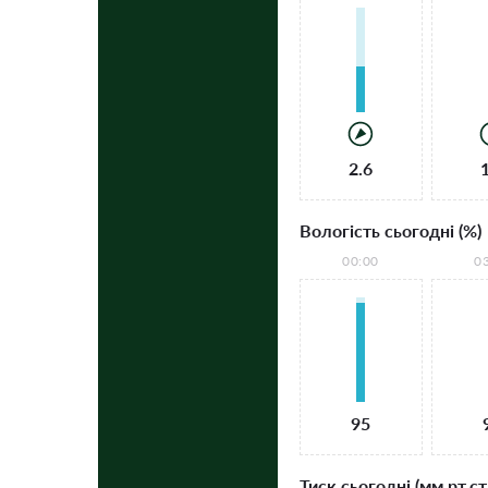
2.6
Вологість сьогодні (%)
00:00
0
95
Тиск сьогодні (мм рт.ст.