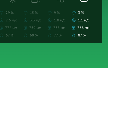
29 %
15 %
9 %
3 %
2.6 м/с
3.3 м/с
1.8 м/с
1.1 м/с
772 мм
769 мм
768 мм
768 мм
67 %
60 %
77 %
87 %