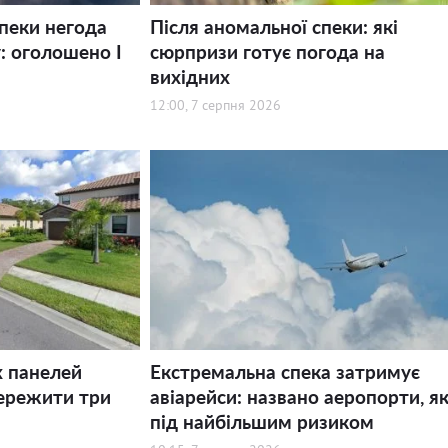
спеки негода
Після аномальної спеки: які
: оголошено І
сюрпризи готує погода на
вихідних
12:00, 7 серпня 2026
х панелей
Екстремальна спека затримує
ережити три
авіарейси: названо аеропорти, як
під найбільшим ризиком