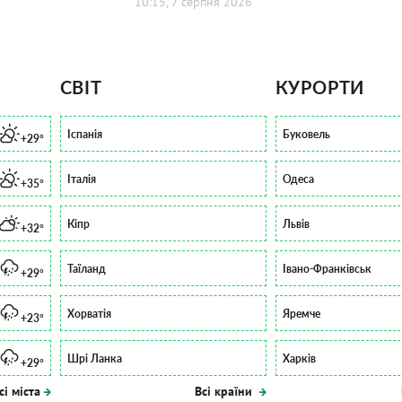
10:15, 7 серпня 2026
СВІТ
КУРОРТИ
Іспанія
Буковель
+29°
Італія
Одеса
+35°
Кіпр
Львів
+32°
Таїланд
Івано-Франківськ
+29°
Хорватія
Яремче
+23°
Шрі Ланка
Харків
+29°
сі міста
Всі країни