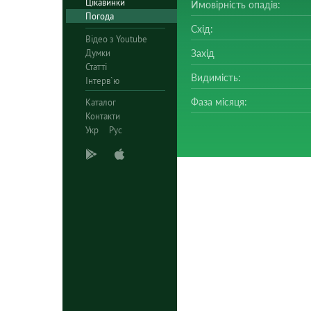
Цікавинки
Ймовірність опадів:
Погода
Схід:
Відео з Youtube
Думки
Захід
Статті
Видимість:
Інтерв`ю
Фаза місяця:
Каталог
Контакти
Укр
Рус