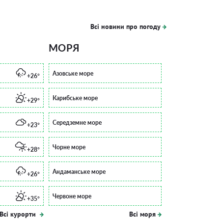
Всі новини про погоду
МОРЯ
Азовське море
+26°
Карибське море
+29°
Середземне море
+23°
Чорне море
+28°
Андаманське море
+26°
Червоне море
+35°
Всі курорти
Всі моря