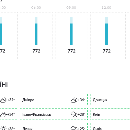
3:00
06:00
09:00
12:00
72
772
772
772
ЇНІ
+32°
Дніпро
+34°
Донецьк
+34°
Івано-Франківськ
+28°
Київ
+36°
Луцьк
+25°
Львів