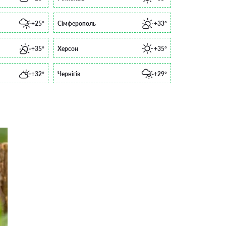
+25°
Сімферополь
+33°
+35°
Херсон
+35°
+32°
Чернігів
+29°