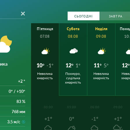
СЬОГОДНІ
ЗАВТРА
П'ятниця
Субота
Неділя
Поне
07.08
08.08
09.08
10
лика
10°
-1°
12°
1°
11°
5°
12°
Невелика
Похмуро,
Невелика
Неве
хмарність
суцільна
хмарність
хмар
+2 °
хмарність
0° / +10°
83 %
00:00
03:00
06:00
09:00
768 мм
+1°
0°
-1°
+1°
3.5 м/с