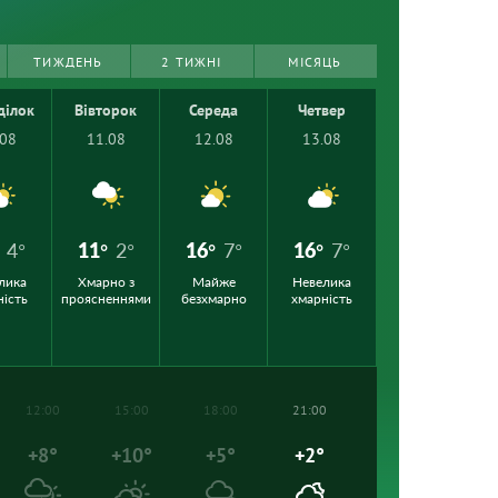
ТИЖДЕНЬ
2 ТИЖНІ
МІСЯЦЬ
ділок
Вівторок
Середа
Четвер
.08
11.08
12.08
13.08
4°
11°
2°
16°
7°
16°
7°
лика
Хмарно з
Майже
Невелика
ність
проясненнями
безхмарно
хмарність
12:00
15:00
18:00
21:00
+8°
+10°
+5°
+2°