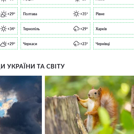
+29°
Полтава
+35°
Рівне
+34°
Тернопіль
+29°
Харків
+29°
Черкаси
+23°
Чернівці
 УКРАЇНИ ТА СВІТУ