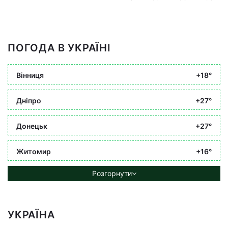
ПОГОДА В УКРАЇНІ
Вінниця
+18°
Дніпро
+27°
Донецьк
+27°
Житомир
+16°
Розгорнути
УКРАЇНА