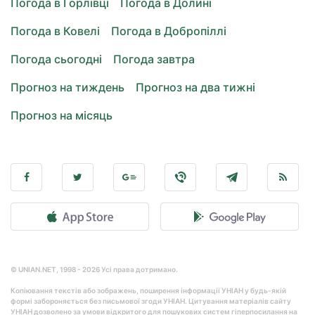
Погода в Горлівці
Погода в Долині
Погода в Ковелі
Погода в Добропіллі
Погода сьогодні
Погода завтра
Прогноз на тиждень
Прогноз на два тижні
Прогноз на місяць
© UNIAN.NET, 1998 - 2026 Усі права дотримано.
Копіювання текстів або зображень, поширення інформації УНІАН у будь-якій
формі забороняється без письмової згоди УНІАН. Цитування матеріалів сайту
УНІАН дозволено за умови відкритого для пошукових систем гіперпосилання на