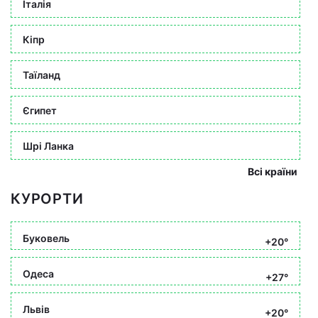
Італія
Кіпр
Таїланд
Єгипет
Шрі Ланка
Всі країни
КУРОРТИ
Буковель
+20°
Одеса
+27°
Львів
+20°