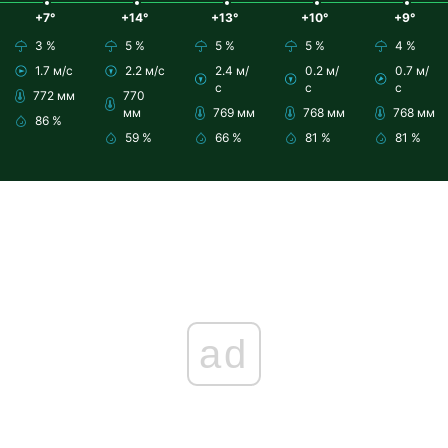
+7°
+14°
+13°
+10°
+9°
3 %
5 %
5 %
5 %
4 %
1.7 м/с
2.2 м/с
2.4 м/
0.2 м/
0.7 м/
с
с
с
772 мм
770
мм
769 мм
768 мм
768 мм
86 %
59 %
66 %
81 %
81 %
ad