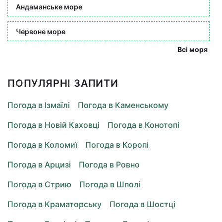
Андаманське море
Червоне море
Всі моря
ПОПУЛЯРНІ ЗАПИТИ
Погода в Ізмаїлі
Погода в Каменському
Погода в Новій Каховці
Погода в Конотопі
Погода в Коломиї
Погода в Коропі
Погода в Арцизі
Погода в Ровно
Погода в Стрию
Погода в Шполі
Погода в Краматорську
Погода в Шостці