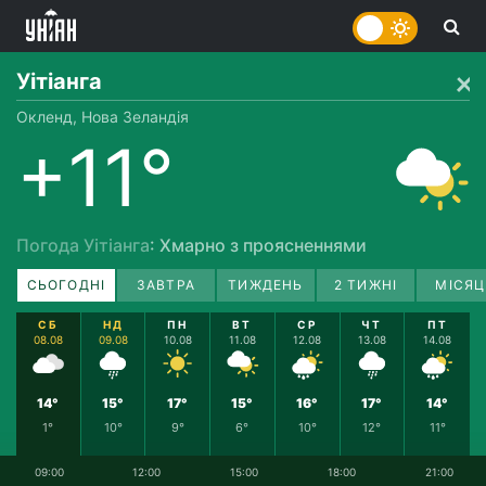
Уітіанга
Окленд, Нова Зеландія
+11°
Погода Уітіанга
: Хмарно з проясненнями
СЬОГОДНІ
ЗАВТРА
ТИЖДЕНЬ
2 ТИЖНІ
МІСЯЦ
СБ
НД
ПН
ВТ
СР
ЧТ
ПТ
08.08
09.08
10.08
11.08
12.08
13.08
14.08
14°
15°
17°
15°
16°
17°
14°
1°
10°
9°
6°
10°
12°
11°
09:00
12:00
15:00
18:00
21:00