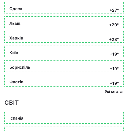
Одеса
+27°
Львів
+20°
Харків
+28°
Київ
+19°
Бориспіль
+19°
Фастів
+19°
Усі міста
СВІТ
Іспанія