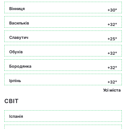
Вінниця
+30°
Васильків
+32°
Славутич
+25°
Обухів
+32°
Бородянка
+32°
Ірпінь
+32°
Усі міста
СВІТ
Іспанія