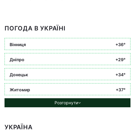
ПОГОДА В УКРАЇНІ
Вінниця
+36°
Дніпро
+29°
Донецьк
+34°
Житомир
+37°
Розгорнути
УКРАЇНА