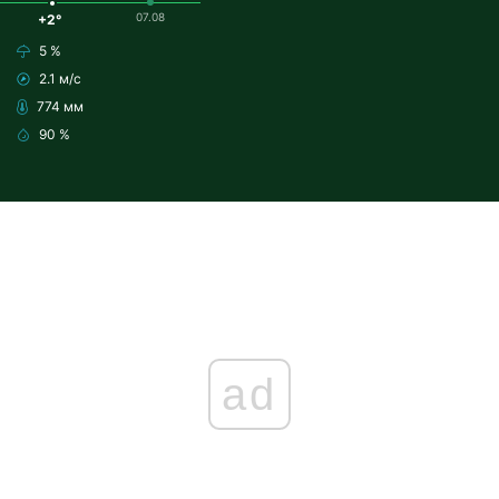
07.08
+2°
5 %
2.1 м/с
774 мм
90 %
ad