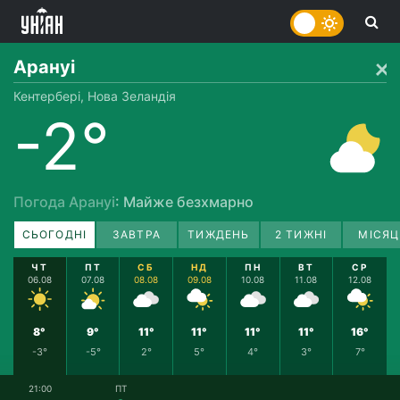
Арануі
Кентербері, Нова Зеландія
-2°
Погода Арануі
: Майже безхмарно
СЬОГОДНІ
ЗАВТРА
ТИЖДЕНЬ
2 ТИЖНІ
МІСЯЦ
ЧТ
ПТ
СБ
НД
ПН
ВТ
СР
06.08
07.08
08.08
09.08
10.08
11.08
12.08
8°
9°
11°
11°
11°
11°
16°
-3°
-5°
2°
5°
4°
3°
7°
21:00
ПТ