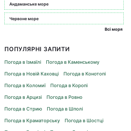
Андаманське море
Червоне море
Всі моря
ПОПУЛЯРНІ ЗАПИТИ
Погода в Ізмаїлі
Погода в Каменському
Погода в Новій Каховці
Погода в Конотопі
Погода в Коломиї
Погода в Коропі
Погода в Арцизі
Погода в Ровно
Погода в Стрию
Погода в Шполі
Погода в Краматорську
Погода в Шостці