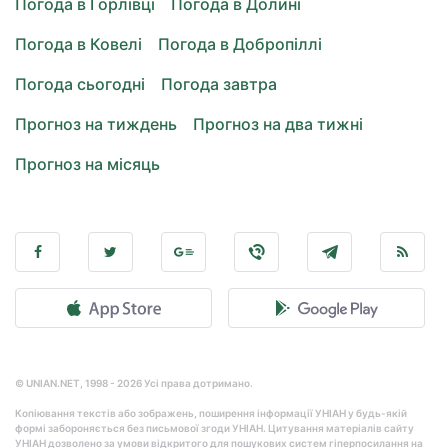
Погода в Горлівці
Погода в Долині
Погода в Ковелі
Погода в Добропіллі
Погода сьогодні
Погода завтра
Прогноз на тиждень
Прогноз на два тижні
Прогноз на місяць
© UNIAN.NET, 1998 - 2026 Усі права дотримано.
Копіювання текстів або зображень, поширення інформації УНІАН у будь-якій
формі забороняється без письмової згоди УНІАН. Цитування матеріалів сайту
УНІАН дозволено за умови відкритого для пошукових систем гіперпосилання на