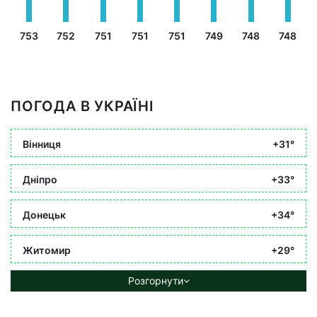
753
752
751
751
751
749
748
748
ПОГОДА В УКРАЇНІ
Вінниця
+31°
Дніпро
+33°
Донецьк
+34°
Житомир
+29°
Розгорнути