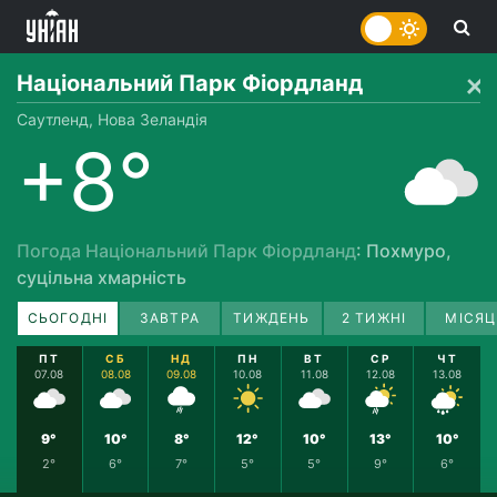
Національний Парк Фіордланд
Саутленд, Нова Зеландія
+8°
Погода Національний Парк Фіордланд
: Похмуро,
суцільна хмарність
СЬОГОДНІ
ЗАВТРА
ТИЖДЕНЬ
2 ТИЖНІ
МІСЯЦ
ПТ
СБ
НД
ПН
ВТ
СР
ЧТ
07.08
08.08
09.08
10.08
11.08
12.08
13.08
9°
10°
8°
12°
10°
13°
10°
2°
6°
7°
5°
5°
9°
6°