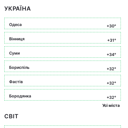
УКРАЇНА
Одеса
+30°
Вінниця
+31°
Суми
+34°
Бориспіль
+32°
Фастів
+32°
Бородянка
+32°
Усі міста
СВІТ