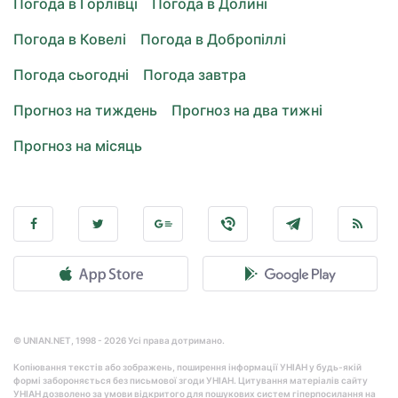
Погода в Горлівці
Погода в Долині
Погода в Ковелі
Погода в Добропіллі
Погода сьогодні
Погода завтра
Прогноз на тиждень
Прогноз на два тижні
Прогноз на місяць
© UNIAN.NET, 1998 - 2026 Усі права дотримано.
Копіювання текстів або зображень, поширення інформації УНІАН у будь-якій
формі забороняється без письмової згоди УНІАН. Цитування матеріалів сайту
УНІАН дозволено за умови відкритого для пошукових систем гіперпосилання на