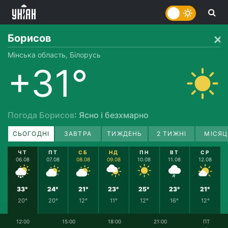
Борисов
Мінська область, Білорусь
+31°
Погода Борисов
: Ясно і безхмарно
СЬОГОДНІ
ЗАВТРА
ТИЖДЕНЬ
2 ТИЖНІ
МІСЯЦ
ЧТ
ПТ
СБ
НД
ПН
ВТ
СР
06.08
07.08
08.08
09.08
10.08
11.08
12.08
33°
24°
21°
23°
25°
23°
21°
20°
20°
12°
11°
12°
16°
12°
12:00
15:00
18:00
21:00
ПТ