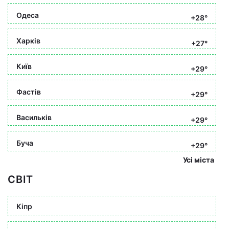
Одеса
+28°
Харків
+27°
Київ
+29°
Фастів
+29°
Васильків
+29°
Буча
+29°
Усі міста
СВІТ
Кіпр