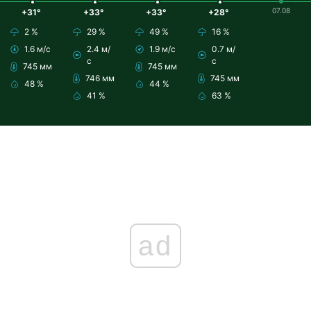
07.08
+31°
+33°
+33°
+28°
2 %
29 %
49 %
16 %
1.6 м/с
2.4 м/
1.9 м/с
0.7 м/
с
с
745 мм
745 мм
746 мм
745 мм
48 %
44 %
41 %
63 %
ad