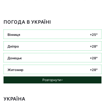
ПОГОДА В УКРАЇНІ
Вінниця
+25°
Дніпро
+28°
Донецьк
+28°
Житомир
+28°
Розгорнути
УКРАЇНА