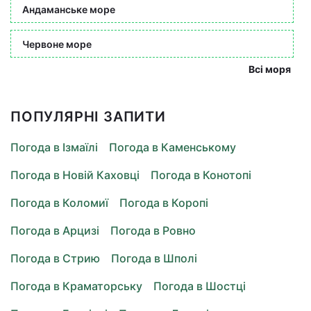
Андаманське море
Червоне море
Всі моря
ПОПУЛЯРНІ ЗАПИТИ
Погода в Ізмаїлі
Погода в Каменському
Погода в Новій Каховці
Погода в Конотопі
Погода в Коломиї
Погода в Коропі
Погода в Арцизі
Погода в Ровно
Погода в Стрию
Погода в Шполі
Погода в Краматорську
Погода в Шостці