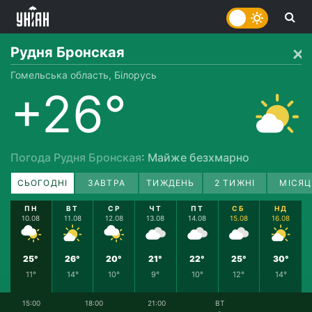
Рудня Бронская
Гомельська область, Білорусь
+26°
Погода Рудня Бронская
: Майже безхмарно
СЬОГОДНІ
ЗАВТРА
ТИЖДЕНЬ
2 ТИЖНІ
МІСЯЦ
ПН
ВТ
СР
ЧТ
ПТ
СБ
НД
10.08
11.08
12.08
13.08
14.08
15.08
16.08
25°
26°
20°
21°
22°
25°
30°
11°
14°
10°
9°
10°
12°
14°
15:00
18:00
21:00
ВТ