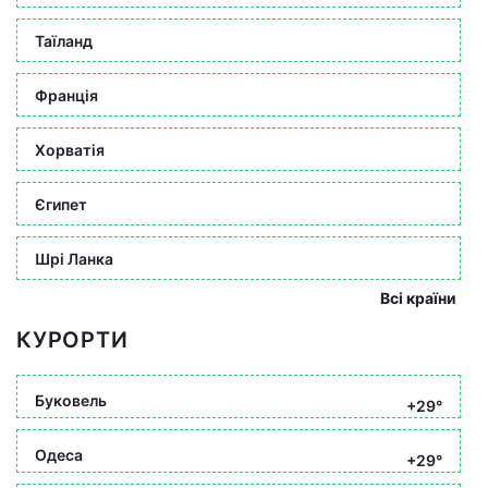
Таїланд
Франція
Хорватія
Єгипет
Шрі Ланка
Всі країни
КУРОРТИ
Буковель
+29°
Одеса
+29°