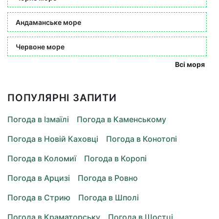
Андаманське море
Червоне море
Всі моря
ПОПУЛЯРНІ ЗАПИТИ
Погода в Ізмаїлі
Погода в Каменському
Погода в Новій Каховці
Погода в Конотопі
Погода в Коломиї
Погода в Коропі
Погода в Арцизі
Погода в Ровно
Погода в Стрию
Погода в Шполі
Погода в Краматорську
Погода в Шостці