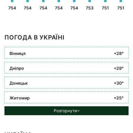
754
754
754
754
754
753
751
751
ПОГОДА В УКРАЇНІ
Вінниця
+28°
Дніпро
+29°
Донецьк
+30°
Житомир
+25°
Розгорнути