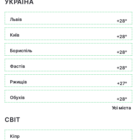
УКРАЇНА
Львів
+28°
Київ
+28°
Бориспіль
+28°
Фастів
+28°
Ржищів
+27°
Обухів
+28°
Усі міста
СВІТ
Кіпр