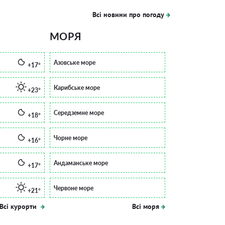
Всі новини про погоду
МОРЯ
Азовське море
+17°
Карибське море
+23°
Середземне море
+18°
Чорне море
+16°
Андаманське море
+17°
Червоне море
+21°
Всі курорти
Всі моря