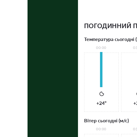
ПОГОДИННИЙ П
Температура сьогодні (
00:00
0
+24°
+
Вітер сьогодні (м/с)
00:00
0