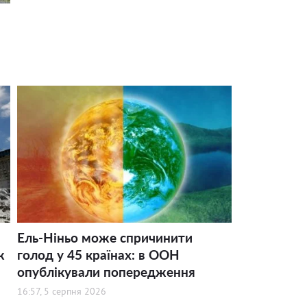
Ель-Ніньо може спричинити
ж
голод у 45 країнах: в ООН
опублікували попередження
16:57, 5 серпня 2026