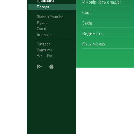
Цікавинки
Ймовірність опадів:
Погода
Схід:
Відео з Youtube
Думки
Захід
Статті
Видимість:
Інтерв`ю
Фаза місяця:
Каталог
Контакти
Укр
Рус