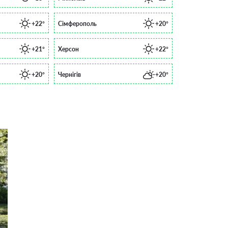
+22°
Сімферополь
+20°
+21°
Херсон
+22°
+20°
Чернігів
+20°