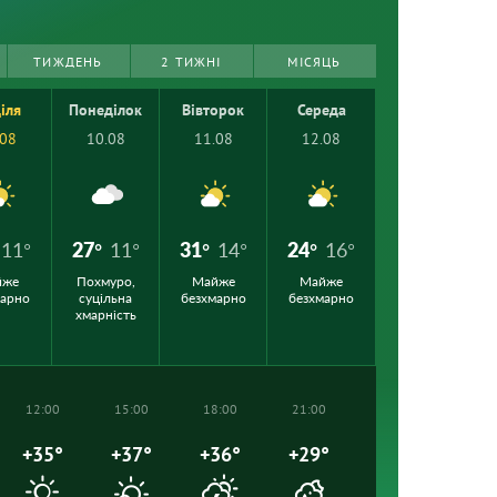
ТИЖДЕНЬ
2 ТИЖНІ
МІСЯЦЬ
іля
Понеділок
Вівторок
Середа
.08
10.08
11.08
12.08
11°
27°
11°
31°
14°
24°
16°
йже
Похмуро,
Майже
Майже
марно
суцільна
безхмарно
безхмарно
хмарність
12:00
15:00
18:00
21:00
+35°
+37°
+36°
+29°