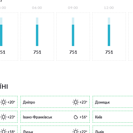
3:00
06:00
09:00
12:00
51
751
751
751
ЇНІ
+20°
Дніпро
+23°
Донецьк
+23°
Івано-Франківськ
+16°
Київ
+18°
Луцьк
+22°
Львів