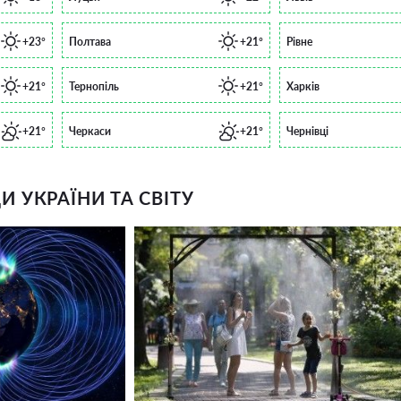
+23°
Полтава
+21°
Рівне
+21°
Тернопіль
+21°
Харків
+21°
Черкаси
+21°
Чернівці
 УКРАЇНИ ТА СВІТУ