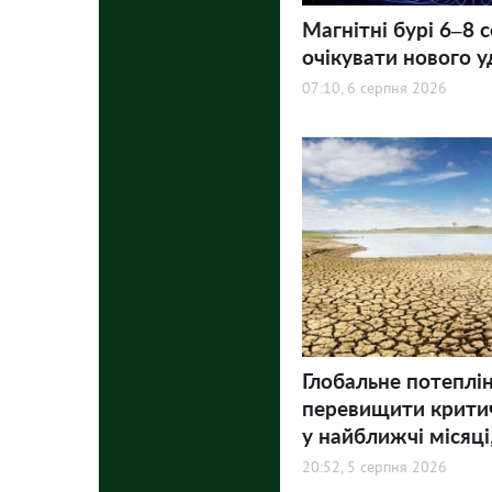
Магнітні бурі 6–8 
очікувати нового у
07:10, 6 серпня 2026
Глобальне потеплі
перевищити критич
у найближчі місяці,
20:52, 5 серпня 2026