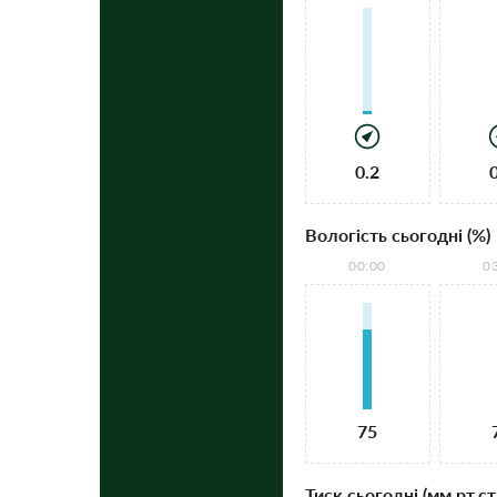
0.2
Вологість сьогодні (%)
00:00
0
75
Тиск сьогодні (мм рт.ст.