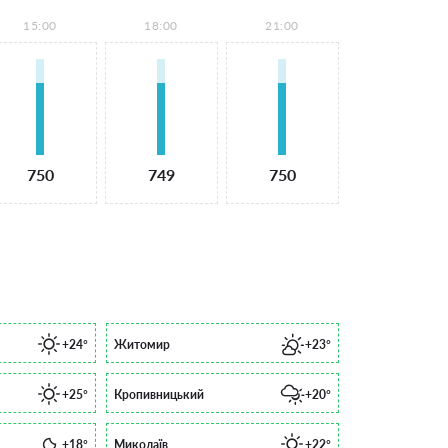
15:00
18:00
21:00
750
749
750
+24°
Житомир
+23°
+25°
Кропивницький
+20°
+18°
Миколаїв
+22°