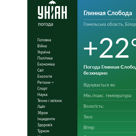
Глинная Слобода
погода
Гомельська область, Білор
+22
Головна
Війна
Україна
Політика
Економіка
Погода Глинная Слобо
Світ
безхмарно
Екологія
Регіони
Відчувається як:
Спорт
Наука
Мін./mакс. температура:
Техно і зв'язок
Вологість:
Лайт
Зброя
Тиск:
Інциденти
Здоров'я
Вітер:
Туризм