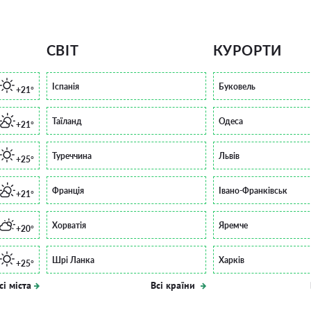
СВІТ
КУРОРТИ
Іспанія
Буковель
+21°
Таїланд
Одеса
+21°
Туреччина
Львів
+25°
Франція
Івано-Франківськ
+21°
Хорватія
Яремче
+20°
Шрі Ланка
Харків
+25°
сі міста
Всі країни