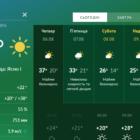
СЬОГОДНІ
ЗАВТРА
усь
Четвер
П'ятниця
Субота
Нед
°
06.08
07.08
08.08
09
да
: Ясно і
37°
20°
33°
21°
26°
14°
25°
Майже
Невелика
Майже
Ма
безхмарно
хмарність та
безхмарно
безх
+22 °
легкий дощик
+20° / +38°
55 %
00:00
03:00
06:00
09:00
751 мм
+24°
+21°
+20°
+28°
1.9 м/с