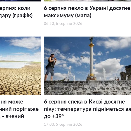
серпня: коли
6 серпня пекло в Україні досягне
дару (графік)
максимуму (мапа)
06:30, 6 серпня 2026
ння може
6 серпня спека в Києві досягне
ний поріг вже
піку: температура підніметься а
 - вчений
до +39°
17:00, 5 серпня 2026