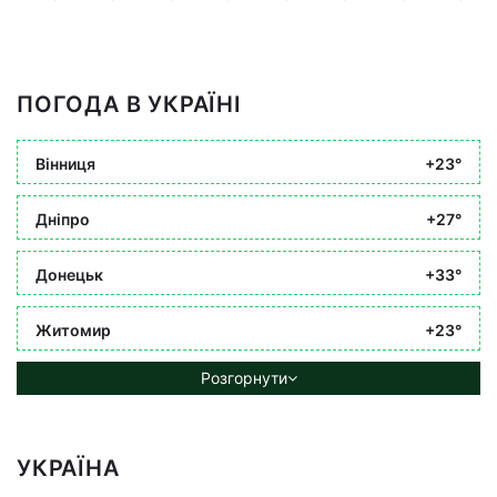
ПОГОДА В УКРАЇНІ
Вінниця
+23°
Дніпро
+27°
Донецьк
+33°
Житомир
+23°
Розгорнути
УКРАЇНА