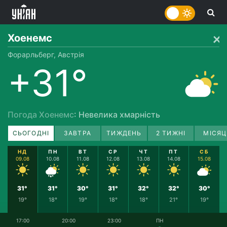
Хоенемс
Форарльберг, Австрія
+31°
Погода Хоенемс
: Невелика хмарність
СЬОГОДНІ
ЗАВТРА
ТИЖДЕНЬ
2 ТИЖНІ
МІСЯЦ
НД
ПН
ВТ
СР
ЧТ
ПТ
СБ
09.08
10.08
11.08
12.08
13.08
14.08
15.08
31°
31°
30°
31°
32°
32°
30°
19°
18°
19°
18°
18°
21°
19°
17:00
20:00
23:00
ПН