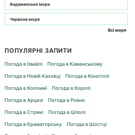
Андаманське море
Червоне море
Всі моря
ПОПУЛЯРНІ ЗАПИТИ
Погода в Ізмаїлі
Погода в Каменському
Погода в Новій Каховці
Погода в Конотопі
Погода в Коломиї
Погода в Коропі
Погода в Арцизі
Погода в Ровно
Погода в Стрию
Погода в Шполі
Погода в Краматорську
Погода в Шостці