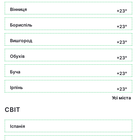
Вінниця
+23°
Бориспіль
+23°
Вишгород
+23°
Обухів
+23°
Буча
+23°
Ірпінь
+23°
Усі міста
СВІТ
Іспанія