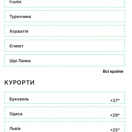
Італія
Туреччина
Хорватія
Єгипет
Шрі Ланка
Всі країни
КУРОРТИ
Буковель
+27°
Одеса
+29°
Львів
+25°