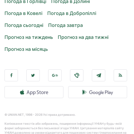
Погода в Горлівці
Погода в Долині
Погода в Ковелі
Погода в Добропіллі
Погода сьогодні
Погода завтра
Прогноз на тиждень
Прогноз на два тижні
Прогноз на місяць
© UNIAN.NET, 1998 - 2026 Усі права дотримано.
Копіювання текстів або зображень, поширення інформації УНІАН у будь-якій
формі забороняється без письмової згоди УНІАН. Цитування матеріалів сайту
УНІАН дозволено за умови відкритого для пошукових систем гіперпосилання на