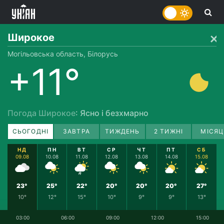
Широкое
Могільовська область, Білорусь
+11°
Погода Широкое
: Ясно і безхмарно
СЬОГОДНІ
ЗАВТРА
ТИЖДЕНЬ
2 ТИЖНІ
МІСЯЦ
НД
ПН
ВТ
СР
ЧТ
ПТ
СБ
09.08
10.08
11.08
12.08
13.08
14.08
15.08
23°
25°
22°
20°
20°
20°
27°
10°
12°
15°
10°
9°
9°
13°
03:00
06:00
09:00
12:00
15:00