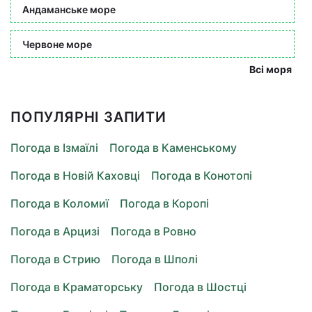
Андаманське море
Червоне море
Всі моря
ПОПУЛЯРНІ ЗАПИТИ
Погода в Ізмаїлі
Погода в Каменському
Погода в Новій Каховці
Погода в Конотопі
Погода в Коломиї
Погода в Коропі
Погода в Арцизі
Погода в Ровно
Погода в Стрию
Погода в Шполі
Погода в Краматорську
Погода в Шостці