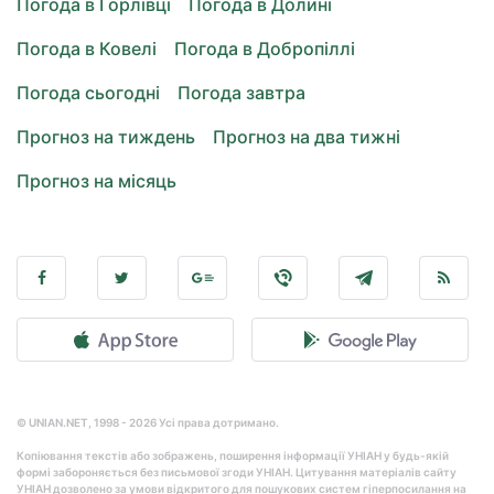
Погода в Горлівці
Погода в Долині
Погода в Ковелі
Погода в Добропіллі
Погода сьогодні
Погода завтра
Прогноз на тиждень
Прогноз на два тижні
Прогноз на місяць
© UNIAN.NET, 1998 - 2026 Усі права дотримано.
Копіювання текстів або зображень, поширення інформації УНІАН у будь-якій
формі забороняється без письмової згоди УНІАН. Цитування матеріалів сайту
УНІАН дозволено за умови відкритого для пошукових систем гіперпосилання на