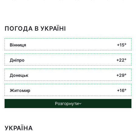
ПОГОДА В УКРАЇНІ
Вінниця
+15°
Дніпро
+22°
Донецьк
+29°
Житомир
+16°
Розгорнути
УКРАЇНА