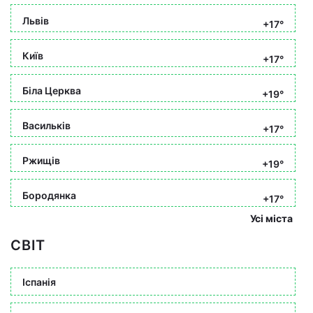
Львів
+17°
Київ
+17°
Біла Церква
+19°
Васильків
+17°
Ржищів
+19°
Бородянка
+17°
Усі міста
СВІТ
Іспанія