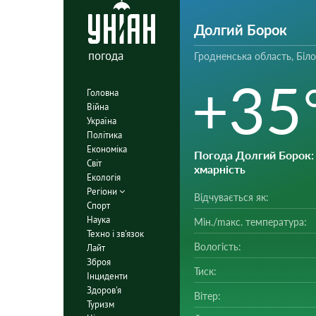
Долгий Борок
погода
Гродненська область, Біл
+35
Головна
Війна
Україна
Політика
Економіка
Погода Долгий Борок
Світ
хмарність
Екологія
Регіони
Відчувається як:
Спорт
Наука
Мін./mакс. температура:
Техно і зв'язок
Вологість:
Лайт
Зброя
Тиск:
Інциденти
Здоров'я
Вітер:
Туризм