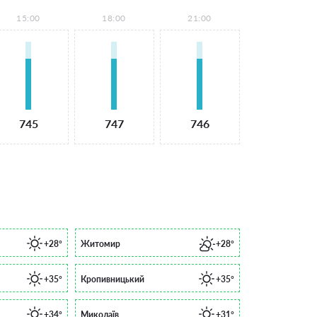
15:00
18:00
21:00
745
747
746
+28°
Житомир
+28°
+35°
Кропивницький
+35°
+34°
Миколаїв
+31°