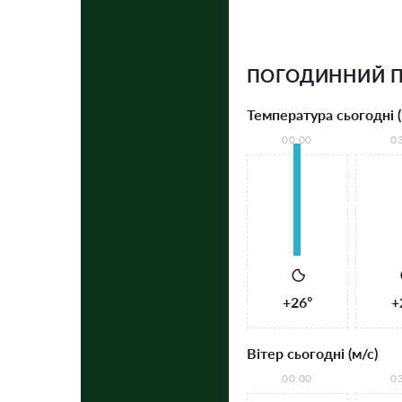
ПОГОДИННИЙ П
Температура сьогодні (
00:00
0
+26°
+
Вітер сьогодні (м/с)
00:00
0