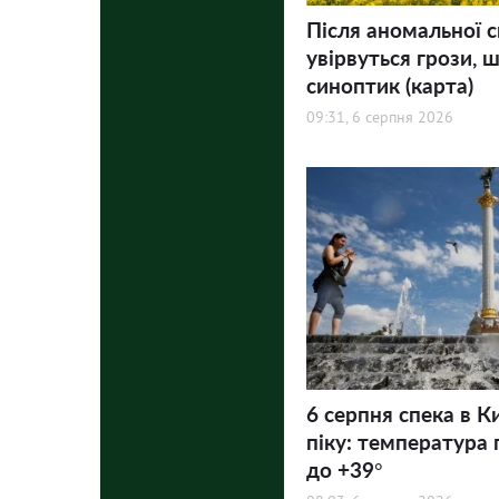
Після аномальної с
увірвуться грози, ш
синоптик (карта)
09:31, 6 серпня 2026
6 серпня спека в К
піку: температура 
до +39°