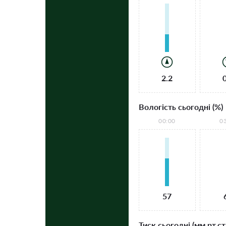
2.2
Вологість сьогодні (%)
00:00
0
57
Тиск сьогодні (мм рт.ст.