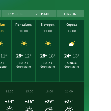
ТИЖДЕНЬ
2 ТИЖНІ
МІСЯЦЬ
іля
Понеділок
Вівторок
Середа
.08
10.08
11.08
12.08
11°
28°
12°
28°
18°
24°
13°
о і
Ясно і
Ясно і
Майже
марно
безхмарно
безхмарно
безхмарно
12:00
15:00
18:00
21:00
+34°
+36°
+29°
+27°