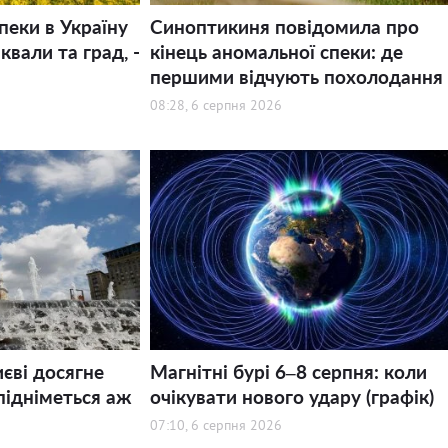
пеки в Україну
Синоптикиня повідомила про
квали та град, -
кінець аномальної спеки: де
першими відчують похолодання
08:28, 6 серпня 2026
иєві досягне
Магнітні бурі 6–8 серпня: коли
підніметься аж
очікувати нового удару (графік)
07:10, 6 серпня 2026