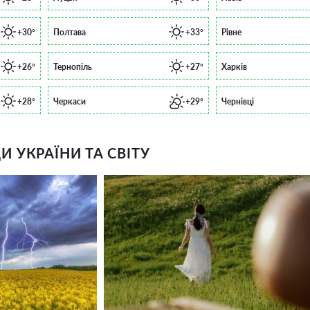
+30°
Полтава
+33°
Рівне
+26°
Тернопіль
+27°
Харків
+28°
Черкаси
+29°
Чернівці
 УКРАЇНИ ТА СВІТУ