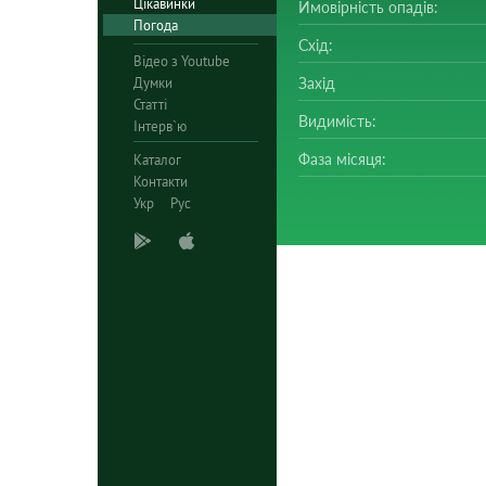
Цікавинки
Ймовірність опадів:
Погода
Схід:
Відео з Youtube
Думки
Захід
Статті
Видимість:
Інтерв`ю
Фаза місяця:
Каталог
Контакти
Укр
Рус