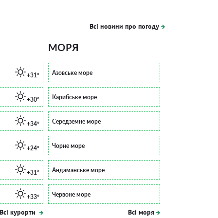
Всі новини про погоду
МОРЯ
Азовське море
+31°
Карибське море
+30°
Середземне море
+34°
Чорне море
+24°
Андаманське море
+31°
Червоне море
+33°
Всі курорти
Всі моря