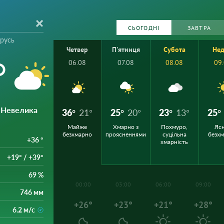
СЬОГОДНІ
ЗАВТРА
орусь
Четвер
П'ятниця
Субота
Нед
°
06.08
07.08
08.08
09
: Невелика
36°
21°
25°
20°
23°
13°
25°
Майже
Хмарно з
Похмуро,
Ясн
безхмарно
проясненнями
суцільна
безх
+36 °
хмарність
+19° / +39°
69 %
00:00
03:00
06:00
09:00
746 мм
+26°
+23°
+21°
+28°
6.2 м/с