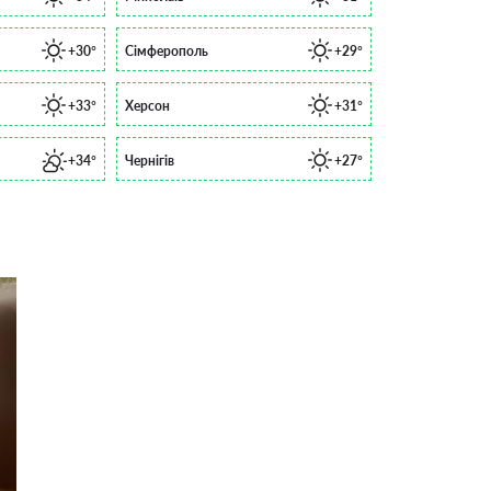
+30°
Сімферополь
+29°
+33°
Херсон
+31°
+34°
Чернігів
+27°