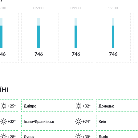
3:00
06:00
09:00
12:00
46
746
746
746
ЇНІ
+25°
Дніпро
+32°
Донецьк
+32°
Івано-Франківськ
+24°
Київ
+28°
Луцьк
+30°
Львів