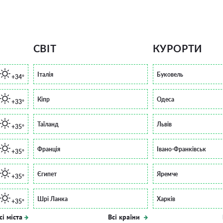
СВІТ
КУРОРТИ
Італія
Буковель
+34°
Кіпр
Одеса
+33°
Таїланд
Львів
+35°
Франція
Івано-Франківськ
+35°
Єгипет
Яремче
+35°
Шрі Ланка
Харків
+35°
сі міста
Всі країни