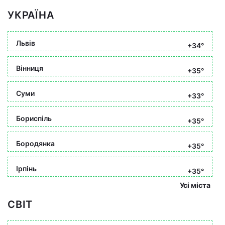
УКРАЇНА
Львів
+34°
Вінниця
+35°
Суми
+33°
Бориспіль
+35°
Бородянка
+35°
Ірпінь
+35°
Усі міста
СВІТ