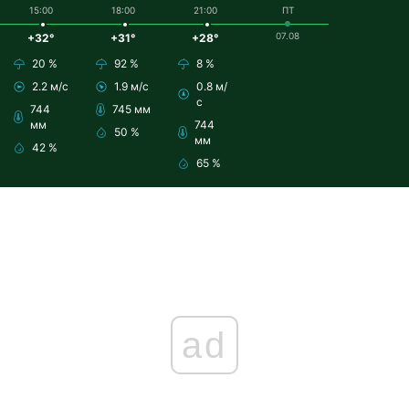
15:00
18:00
21:00
ПТ
07.08
+32°
+31°
+28°
20 %
92 %
8 %
2.2 м/с
1.9 м/с
0.8 м/
с
744
745 мм
мм
744
50 %
мм
42 %
65 %
ad