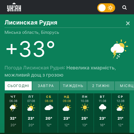
Лисинская Рудня
Мінська область, Білорусь
+33°
Погода Лисинская Рудня
: Невелика хмарність,
можливий дощ з грозою
СЬОГОДНІ
ЗАВТРА
ТИЖДЕНЬ
2 ТИЖНІ
МІСЯЦ
ЧТ
ПТ
СБ
НД
ПН
ВТ
СР
06.08
07.08
08.08
09.08
10.08
11.08
12.08
32°
23°
20°
23°
25°
23°
21°
20°
20°
12°
12°
13°
16°
12°