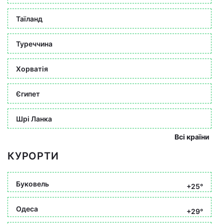
Таїланд
Туреччина
Хорватія
Єгипет
Шрі Ланка
Всі країни
КУРОРТИ
Буковель
+25°
Одеса
+29°