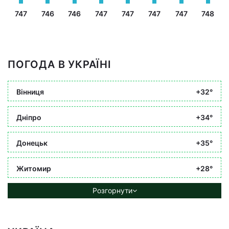
747
746
746
747
747
747
747
748
ПОГОДА В УКРАЇНІ
Вінниця
+32°
Дніпро
+34°
Донецьк
+35°
Житомир
+28°
Розгорнути