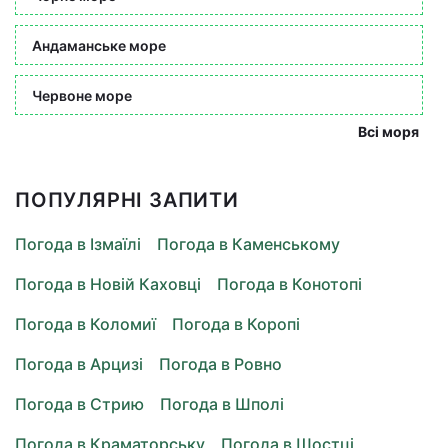
Андаманське море
Червоне море
Всі моря
ПОПУЛЯРНІ ЗАПИТИ
Погода в Ізмаїлі
Погода в Каменському
Погода в Новій Каховці
Погода в Конотопі
Погода в Коломиї
Погода в Коропі
Погода в Арцизі
Погода в Ровно
Погода в Стрию
Погода в Шполі
Погода в Краматорську
Погода в Шостці