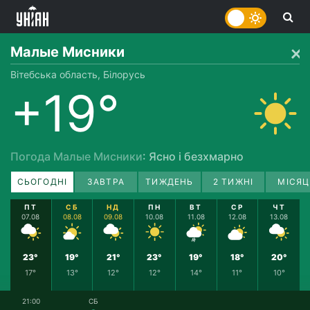
Малые Мисники
Вітебська область, Білорусь
+19°
Погода Малые Мисники
: Ясно і безхмарно
СЬОГОДНІ
ЗАВТРА
ТИЖДЕНЬ
2 ТИЖНІ
МІСЯЦ
ПТ
СБ
НД
ПН
ВТ
СР
ЧТ
07.08
08.08
09.08
10.08
11.08
12.08
13.08
23°
19°
21°
23°
19°
18°
20°
17°
13°
12°
12°
14°
11°
10°
21:00
СБ