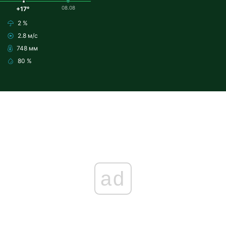
08.08
+17°
2 %
2.8 м/с
748 мм
80 %
ad