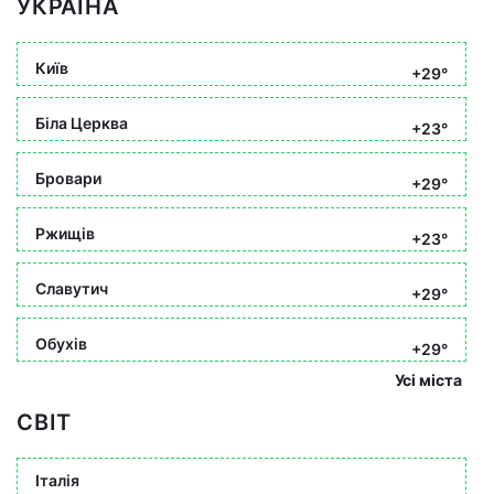
УКРАЇНА
Київ
+29°
Біла Церква
+23°
Бровари
+29°
Ржищів
+23°
Славутич
+29°
Обухів
+29°
Усі міста
СВІТ
Італія