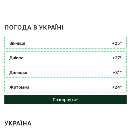
ПОГОДА В УКРАЇНІ
Вінниця
+25°
Дніпро
+27°
Донецьк
+31°
Житомир
+24°
Розгорнути
УКРАЇНА