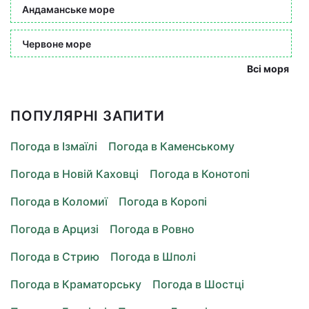
Андаманське море
Червоне море
Всі моря
ПОПУЛЯРНІ ЗАПИТИ
Погода в Ізмаїлі
Погода в Каменському
Погода в Новій Каховці
Погода в Конотопі
Погода в Коломиї
Погода в Коропі
Погода в Арцизі
Погода в Ровно
Погода в Стрию
Погода в Шполі
Погода в Краматорську
Погода в Шостці