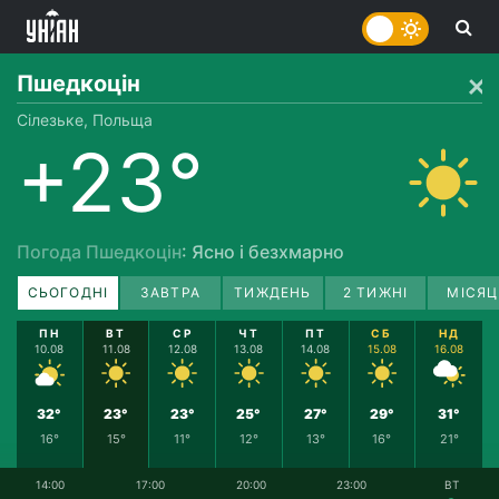
Пшедкоцін
Сілезьке, Польща
+23°
Погода Пшедкоцін
: Ясно і безхмарно
СЬОГОДНІ
ЗАВТРА
ТИЖДЕНЬ
2 ТИЖНІ
МІСЯЦ
ПН
ВТ
СР
ЧТ
ПТ
СБ
НД
10.08
11.08
12.08
13.08
14.08
15.08
16.08
32°
23°
23°
25°
27°
29°
31°
16°
15°
11°
12°
13°
16°
21°
14:00
17:00
20:00
23:00
ВТ