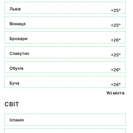
Львів
+25°
Вінниця
+25°
Бровари
+26°
Славутич
+25°
Обухів
+26°
Буча
+26°
Усі міста
СВІТ
Іспанія