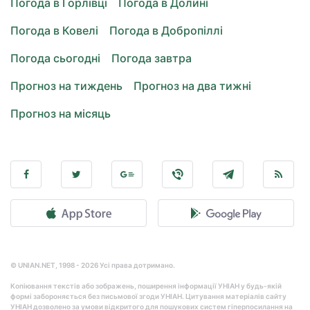
Погода в Горлівці
Погода в Долині
Погода в Ковелі
Погода в Добропіллі
Погода сьогодні
Погода завтра
Прогноз на тиждень
Прогноз на два тижні
Прогноз на місяць
© UNIAN.NET, 1998 - 2026 Усі права дотримано.
Копіювання текстів або зображень, поширення інформації УНІАН у будь-якій
формі забороняється без письмової згоди УНІАН. Цитування матеріалів сайту
УНІАН дозволено за умови відкритого для пошукових систем гіперпосилання на