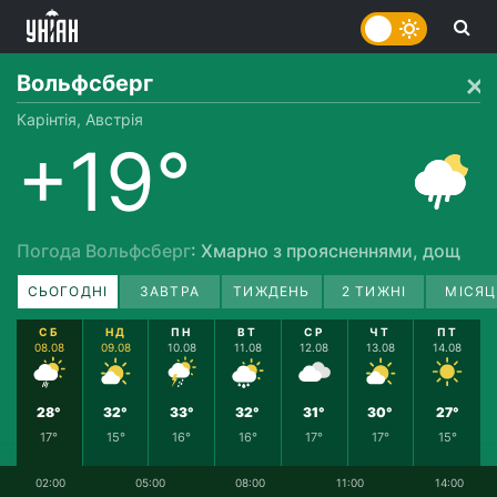
Вольфсберг
Карінтія, Австрія
+19°
Погода Вольфсберг
: Хмарно з проясненнями, дощ
СЬОГОДНІ
ЗАВТРА
ТИЖДЕНЬ
2 ТИЖНІ
МІСЯЦ
СБ
НД
ПН
ВТ
СР
ЧТ
ПТ
08.08
09.08
10.08
11.08
12.08
13.08
14.08
28°
32°
33°
32°
31°
30°
27°
17°
15°
16°
16°
17°
17°
15°
02:00
05:00
08:00
11:00
14:00