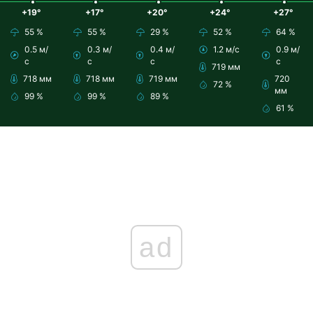
+19°
+17°
+20°
+24°
+27°
55 %
55 %
29 %
52 %
64 %
0.5 м/
0.3 м/
0.4 м/
1.2 м/с
0.9 м/
с
с
с
с
719 мм
718 мм
718 мм
719 мм
720
72 %
мм
99 %
99 %
89 %
61 %
ad