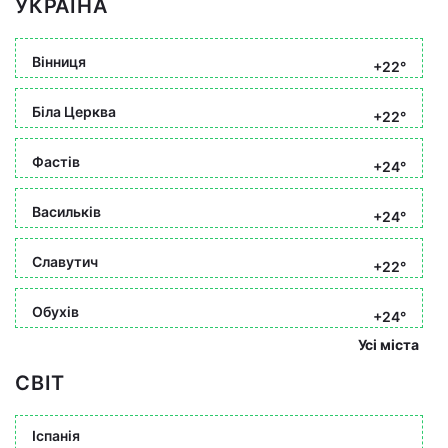
УКРАЇНА
Вінниця
+22°
Біла Церква
+22°
Фастів
+24°
Васильків
+24°
Славутич
+22°
Обухів
+24°
Усі міста
СВІТ
Іспанія