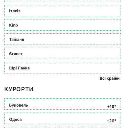
Італія
Кіпр
Таїланд
Єгипет
Шрі Ланка
Всі країни
КУРОРТИ
Буковель
+18°
Одеса
+26°