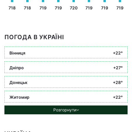
718
718
719
719
720
719
719
719
ПОГОДА В УКРАЇНІ
Вінниця
+22°
Дніпро
+27°
Донецьк
+28°
Житомир
+22°
Розгорнути