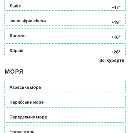
Львів
+17°
Івано-Франківськ
+19°
Яремче
+18°
Харків
+26°
Всі курорти
МОРЯ
Азовське море
Карибське море
Середземне море
Чорне море