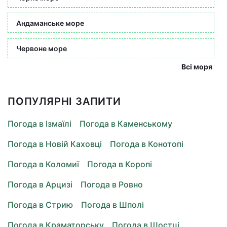
Андаманське море
Червоне море
Всі моря
ПОПУЛЯРНІ ЗАПИТИ
Погода в Ізмаїлі
Погода в Каменському
Погода в Новій Каховці
Погода в Конотопі
Погода в Коломиї
Погода в Коропі
Погода в Арцизі
Погода в Ровно
Погода в Стрию
Погода в Шполі
Погода в Краматорську
Погода в Шостці