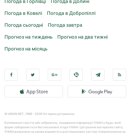
Погода в Горлівці
Погода в Долині
Погода в Ковелі
Погода в Добропіллі
Погода сьогодні
Погода завтра
Прогноз на тиждень
Прогноз на два тижні
Прогноз на місяць
© UNIAN.NET, 1998 - 2026 Усі права дотримано.
Копіювання текстів або зображень, поширення інформації УНІАН у будь-якій
формі забороняється без письмової згоди УНІАН. Цитування матеріалів сайту
УНІАН дозволено за умови відкритого для пошукових систем гіперпосилання на