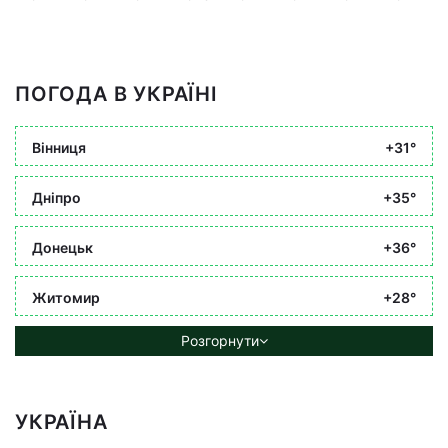
ПОГОДА В УКРАЇНІ
Вінниця
+31°
Дніпро
+35°
Донецьк
+36°
Житомир
+28°
Розгорнути
УКРАЇНА