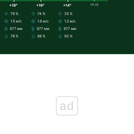
08.08
+18°
+16°
+14°
79 %
74 %
35 %
1.5 м/с
1.6 м/с
1.2 м/с
677 мм
677 мм
677 мм
78 %
88 %
93 %
ad