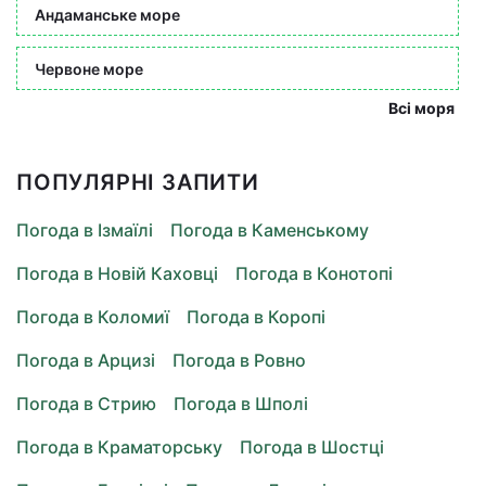
Андаманське море
Червоне море
Всі моря
ПОПУЛЯРНІ ЗАПИТИ
Погода в Ізмаїлі
Погода в Каменському
Погода в Новій Каховці
Погода в Конотопі
Погода в Коломиї
Погода в Коропі
Погода в Арцизі
Погода в Ровно
Погода в Стрию
Погода в Шполі
Погода в Краматорську
Погода в Шостці