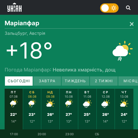
Маріапфар
Зальцбург, Австрія
+18°
Погода Маріапфар
: Невелика хмарність, дощ
СЬОГОДНІ
ЗАВТРА
ТИЖДЕНЬ
2 ТИЖНІ
МІСЯЦ
ПТ
СБ
НД
ПН
ВТ
СР
ЧТ
07.08
08.08
09.08
10.08
11.08
12.08
13.08
22°
23°
26°
27°
25°
26°
24°
14°
12°
13°
13°
13°
14°
12°
17:00
20:00
23:00
СБ