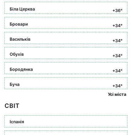
Біла Церква
+36°
Бровари
+34°
Васильків
+34°
Обухів
+34°
Бородянка
+34°
Буча
+34°
Усі міста
СВІТ
Іспанія