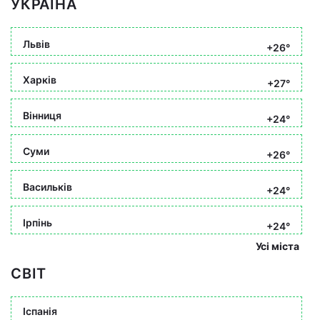
УКРАЇНА
Львів
+26°
Харків
+27°
Вінниця
+24°
Суми
+26°
Васильків
+24°
Ірпінь
+24°
Усі міста
СВІТ
Іспанія