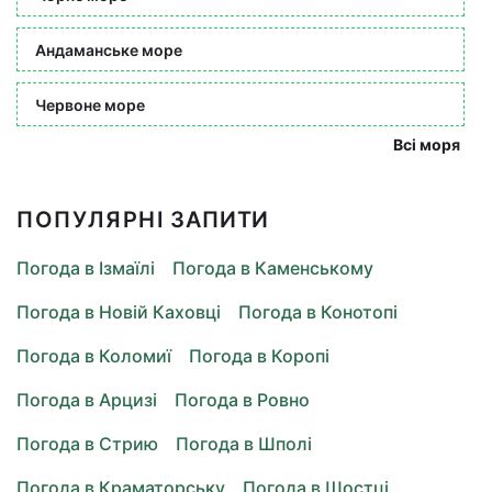
Андаманське море
Червоне море
Всі моря
ПОПУЛЯРНІ ЗАПИТИ
Погода в Ізмаїлі
Погода в Каменському
Погода в Новій Каховці
Погода в Конотопі
Погода в Коломиї
Погода в Коропі
Погода в Арцизі
Погода в Ровно
Погода в Стрию
Погода в Шполі
Погода в Краматорську
Погода в Шостці