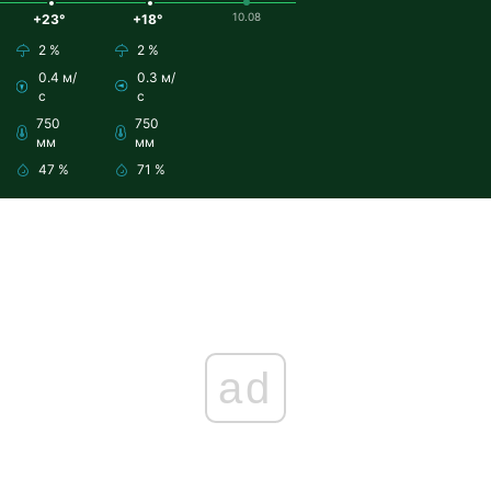
10.08
+23°
+18°
2 %
2 %
0.4 м/
0.3 м/
с
с
750
750
мм
мм
47 %
71 %
ad