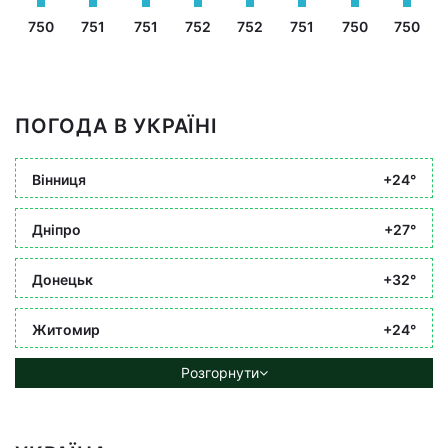
750
751
751
752
752
751
750
750
ПОГОДА В УКРАЇНІ
Вінниця
+24°
Дніпро
+27°
Донецьк
+32°
Житомир
+24°
Розгорнути