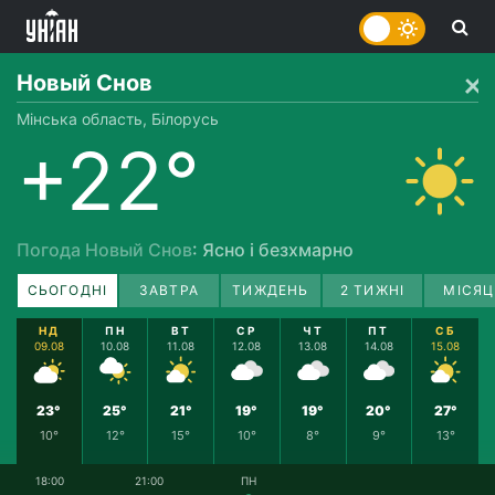
Новый Снов
Мінська область, Білорусь
+22°
Погода Новый Снов
: Ясно і безхмарно
СЬОГОДНІ
ЗАВТРА
ТИЖДЕНЬ
2 ТИЖНІ
МІСЯЦ
НД
ПН
ВТ
СР
ЧТ
ПТ
СБ
09.08
10.08
11.08
12.08
13.08
14.08
15.08
23°
25°
21°
19°
19°
20°
27°
10°
12°
15°
10°
8°
9°
13°
18:00
21:00
ПН