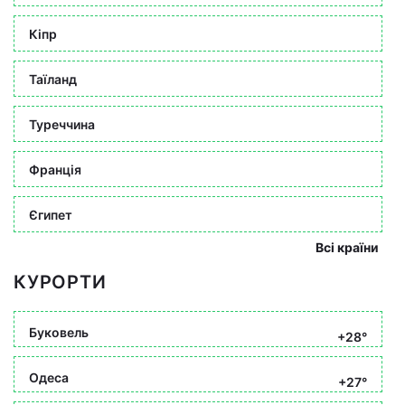
Кіпр
Таїланд
Туреччина
Франція
Єгипет
Всі країни
КУРОРТИ
Буковель
+28°
Одеса
+27°